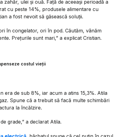
a zahăr, ulei și ouă. Față de aceeași perioadă a
orat cu peste 14%, produsele alimentare cu
an a fost nevoit să găsească soluții.
ori în congelator, ori în pod. Căutăm, vânăm
ente. Prețurile sunt mari,”
a explicat Cristian.
mpenseze costul vieții
n era de sub 8%, iar acum a atins 15,3%. Atila
 gaz. Spune că a trebuit să facă multe schimbări
actura la încălzire.
 de grade,”
a declarat Atila.
a electrică
, bărbatul spune că cel puțin în cazul