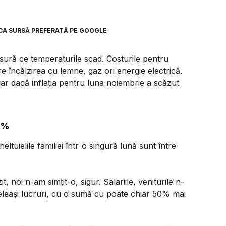
CA SURSĂ PREFERATĂ PE GOOGLE
ură ce temperaturile scad. Costurile pentru
re încălzirea cu lemne, gaz ori energie electrică.
hiar dacă inflația pentru luna noiembrie a scăzut
21%
heltuielile familiei într-o singură lună sunt între
, noi n-am simțit-o, sigur. Salariile, veniturile n-
eleași lucruri, cu o sumă cu poate chiar 50% mai