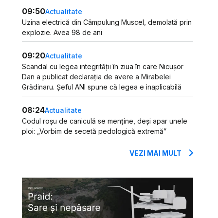
09:50
Actualitate
Uzina electrică din Câmpulung Muscel, demolată prin
explozie. Avea 98 de ani
09:20
Actualitate
Scandal cu legea integrității în ziua în care Nicușor
Dan a publicat declarația de avere a Mirabelei
Grădinaru. Șeful ANI spune că legea e inaplicabilă
08:24
Actualitate
Codul roșu de caniculă se menține, deși apar unele
ploi: „Vorbim de secetă pedologică extremă”
VEZI MAI MULT