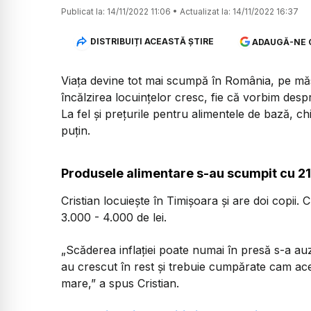
Publicat la:
14/11/2022 11:06
•
Actualizat la:
14/11/2022 16:37
DISTRIBUIȚI ACEASTĂ ȘTIRE
ADAUGĂ-NE 
Viața devine tot mai scumpă în România, pe măs
încălzirea locuințelor cresc, fie că vorbim desp
La fel și prețurile pentru alimentele de bază, c
puțin.
Produsele alimentare s-au scumpit cu 
Cristian locuiește în Timișoara și are doi copii. C
3.000 - 4.000 de lei.
„Scăderea inflației poate numai în presă s-a auzit
au crescut în rest și trebuie cumpărate cam ac
mare,”
a spus Cristian.