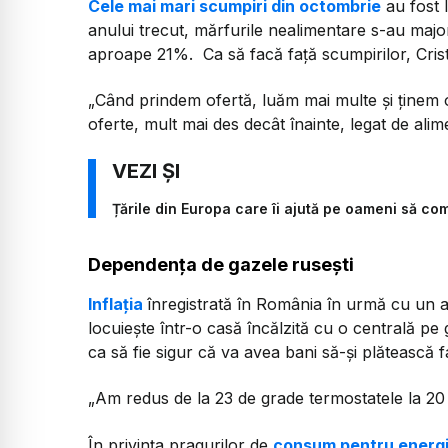
Cele mai mari scumpiri din octombrie
au fost l
anului trecut, mărfurile nealimentare s-au maj
aproape 21%. Ca să facă față scumpirilor, Cristi
„Când prindem ofertă, luăm mai multe și ținem 
oferte, mult mai des decât înainte, legat de alim
Țările din Europa care îi ajută pe oameni să co
Dependența de gazele rusești
Inflația
înregistrată în România în urmă cu un a
locuiește într-o casă încălzită cu o centrală pe
ca să fie sigur că va avea bani să-și plătească f
„Am redus de la 23 de grade termostatele la 20
În privința pragurilor de
consum pentru energi