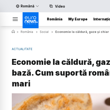
Română
Video
România
My Europe
Internați
>
România
>
Social
>
Economie la căldură, gaze și chiar 
ACTUALITATE
Economie la căldură, gaz
bază. Cum suportă români
mari