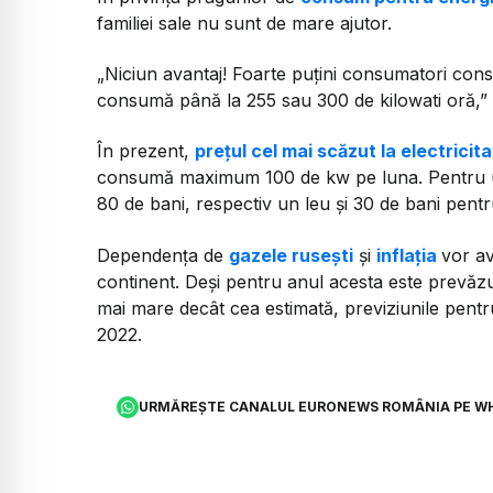
familiei sale nu sunt de mare ajutor.
„Niciun avantaj! Foarte puțini consumatori consu
consumă până la 255 sau 300 de kilowati oră,”
În prezent,
prețul cel mai scăzut la electricit
consumă maximum 100 de kw pe luna. Pentru u
80 de bani, respectiv un leu și 30 de bani pent
Dependența de
gazele rusești
și
inflația
vor a
continent. Deși pentru anul acesta este prev
mai mare decât cea estimată, previziunile pentr
2022.
URMĂREȘTE CANALUL EURONEWS ROMÂNIA PE W