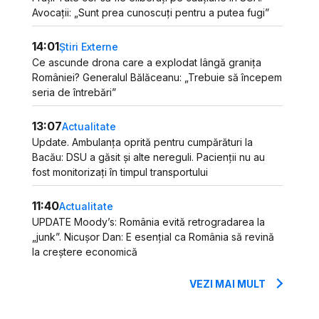
Avocații: „Sunt prea cunoscuți pentru a putea fugi”
14:01
Știri Externe
Ce ascunde drona care a explodat lângă granița
României? Generalul Bălăceanu: „Trebuie să începem
seria de întrebări”
13:07
Actualitate
Update. Ambulanța oprită pentru cumpărături la
Bacău: DSU a găsit și alte nereguli. Pacienții nu au
fost monitorizați în timpul transportului
11:40
Actualitate
UPDATE Moody’s: România evită retrogradarea la
„junk”. Nicușor Dan: E esențial ca România să revină
la creștere economică
VEZI MAI MULT