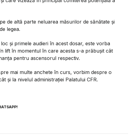
și care vizează în principal comiterea potențială a
pe de altă parte neluarea măsurilor de sănătate și
de legea.
c și primele audieri în acest dosar, este vorba
n lift în momentul în care acesta s-a prăbușit cât
enanța pentru ascensorul respectiv.
espre mai multe anchete în curs, vorbim despre o
ât și la nivelul administrației Palatului CFR.
HATSAPP!