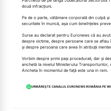
Parchetul de pe lângă Judecătoria Sectorului 1 
două infracțiuni.
Pe de o parte, vătămare corporală din culpă și 
securitate în muncă, așa cum bineînțeles preve
Surse au declarat pentru Euronews că au avut lo
despre victime, despre persoane care se aflau î
și despre persoana care avea în atribuții ment
Vorbim despre primi pași procedurali, dar și d
anchetă la nivelul Ministerului Transporturilor, c
Ancheta în momentul de față este una in rem.
URMĂREȘTE CANALUL EURONEWS ROMÂNIA PE W