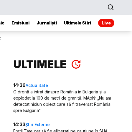
ic
Emisiuni
Jurnaliști
Ultimele Stiri
Live
t
ULTIMELE
14:36
Actualitate
O dronă a intrat dinspre România în Bulgaria și a
explodat la 100 de metri de graniță. MApN: „Nu am
detectat niciun obiect care să fi traversat România
spre Bulgaria”
14:33
Știri Externe
Frații Tate cer să fie eliberați pe cauțiune în SUA.