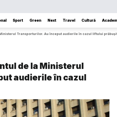
onal
Sport
Green
Next
Travel
Cultură
Academ
nisterul Transporturilor. Au început audierile în cazul liftului prăbuși
tul de la Ministerul
ut audierile în cazul