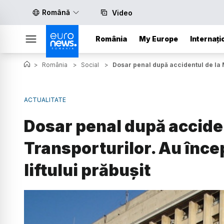
Română
Video
România
My Europe
Internați
>
România
>
Social
>
Dosar penal după accidentul de la Mi
ACTUALITATE
Dosar penal după acciden
Transporturilor. Au încep
liftului prăbușit