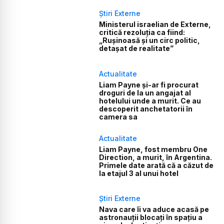
Știri Externe
Ministerul israelian de Externe,
critică rezoluția ca fiind:
„Rușinoasă și un circ politic,
detașat de realitate”
Actualitate
Liam Payne și-ar fi procurat
droguri de la un angajat al
hotelului unde a murit. Ce au
descoperit anchetatorii în
camera sa
Actualitate
Liam Payne, fost membru One
Direction, a murit, în Argentina.
Primele date arată că a căzut de
la etajul 3 al unui hotel
Știri Externe
Nava care îi va aduce acasă pe
astronauții blocați în spațiu a