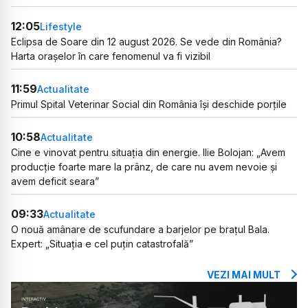
12:05
Lifestyle
Eclipsa de Soare din 12 august 2026. Se vede din România?
Harta orașelor în care fenomenul va fi vizibil
11:59
Actualitate
Primul Spital Veterinar Social din România își deschide porțile
10:58
Actualitate
Cine e vinovat pentru situația din energie. Ilie Bolojan: „Avem
producție foarte mare la prânz, de care nu avem nevoie și
avem deficit seara”
09:33
Actualitate
O nouă amânare de scufundare a barjelor pe brațul Bala.
Expert: „Situația e cel puțin catastrofală”
VEZI MAI MULT