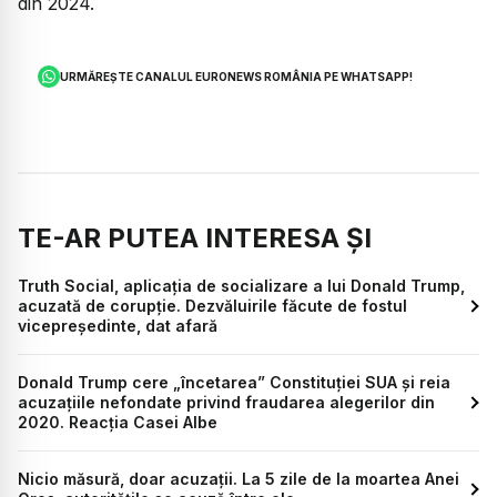
din 2024.
URMĂREȘTE CANALUL EURONEWS ROMÂNIA PE WHATSAPP!
TE-AR PUTEA INTERESA ȘI
Truth Social, aplicația de socializare a lui Donald Trump,
acuzată de corupție. Dezvăluirile făcute de fostul
vicepreședinte, dat afară
Donald Trump cere „încetarea” Constituției SUA și reia
acuzațiile nefondate privind fraudarea alegerilor din
2020. Reacția Casei Albe
Nicio măsură, doar acuzații. La 5 zile de la moartea Anei