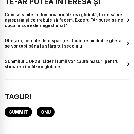
TE-AR PUTEA INTERESA ȘI
Cum se simte în România încălzirea globală, la ce să ne
așteptăm și ce trebuie să facem. Expert: "Ar putea să ne
ducă în zone de negestionat"
Ghețarii, pe cale de dispariție. Două treimi dintre ghețari
se vor topi până la sfârșitul secolului
Summitul COP28: Liderii lumii vor căuta măsuri pentru
stoparea încălzirii globale
TAGURI
SUMMIT
ONU