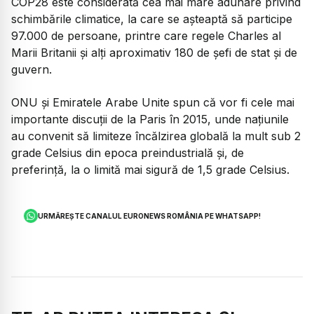
COP28 este considerată cea mai mare adunare privind
schimbările climatice, la care se așteaptă să participe
97.000 de persoane, printre care regele Charles al
Marii Britanii și alți aproximativ 180 de șefi de stat și de
guvern.
ONU și Emiratele Arabe Unite spun că vor fi cele mai
importante discuții de la Paris în 2015, unde națiunile
au convenit să limiteze încălzirea globală la mult sub 2
grade Celsius din epoca preindustrială și, de
preferință, la o limită mai sigură de 1,5 grade Celsius.
URMĂREȘTE CANALUL EURONEWS ROMÂNIA PE WHATSAPP!