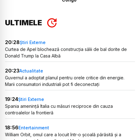
ULTIMELE
20:28
Știri Externe
Curtea de Apel blochează construcția sălii de bal dorite de
Donald Trump la Casa Albă
20:23
Actualitate
Guvernul a adoptat planul pentru orele critice din energie.
Marii consumatori industriali pot fi deconectați
19:24
Știri Externe
Spania amenință Italia cu măsuri reciproce din cauza
controalelor la frontieră
18:56
Entertainment
William Orbit, omul care a locuit într-o școală părăsită și a