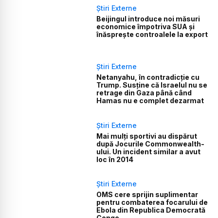
Știri Externe
Beijingul introduce noi măsuri
economice împotriva SUA și
înăsprește controalele la export
Știri Externe
Netanyahu, în contradicție cu
Trump. Susține că Israelul nu se
retrage din Gaza până când
Hamas nu e complet dezarmat
Știri Externe
Mai mulți sportivi au dispărut
după Jocurile Commonwealth-
ului. Un incident similar a avut
loc în 2014
Știri Externe
OMS cere sprijin suplimentar
pentru combaterea focarului de
Ebola din Republica Democrată
Congo