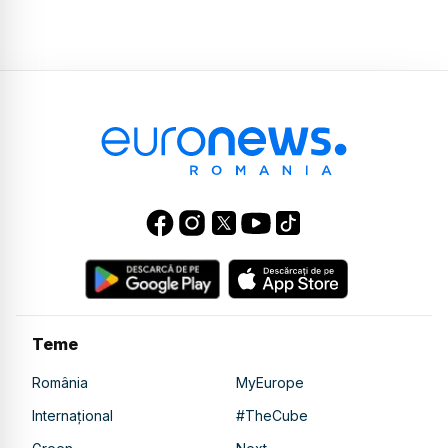
Teme
România
MyEurope
Internațional
#TheCube