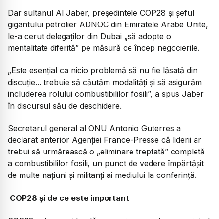
Dar sultanul Al Jaber, președintele COP28 și șeful
gigantului petrolier ADNOC din Emiratele Arabe Unite,
le-a cerut delegaților din Dubai „să adopte o
mentalitate diferită” pe măsură ce încep negocierile.
„Este esențial ca nicio problemă să nu fie lăsată din
discuție... trebuie să căutăm modalități și să asigurăm
includerea rolului combustibililor fosili”, a spus Jaber
în discursul său de deschidere.
Secretarul general al ONU Antonio Guterres a
declarat anterior Agenției France-Presse că liderii ar
trebui să urmărească o „eliminare treptată” completă
a combustibililor fosili, un punct de vedere împărtășit
de multe națiuni și militanți ai mediului la conferință.
COP28 și de ce este important