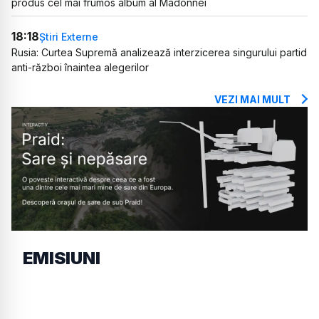
produs cel mai frumos album al Madonnei
18:18
Știri Externe
Rusia: Curtea Supremă analizează interzicerea singurului partid
anti-război înaintea alegerilor
VEZI MAI MULT
EMISIUNI