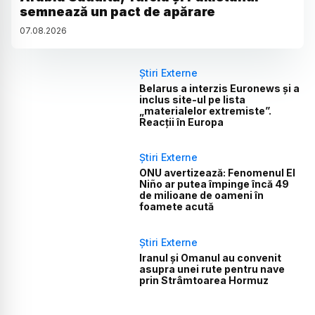
semnează un pact de apărare
07
.
08
.
2026
Știri Externe
Belarus a interzis Euronews și a
inclus site-ul pe lista
„materialelor extremiste”.
Reacții în Europa
Știri Externe
ONU avertizează: Fenomenul El
Niño ar putea împinge încă 49
de milioane de oameni în
foamete acută
Știri Externe
Iranul și Omanul au convenit
asupra unei rute pentru nave
prin Strâmtoarea Hormuz