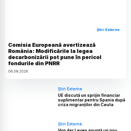
Știri Externe
Comisia Europeană avertizează
România: Modificările la legea
decarbonizării pot pune în pericol
fondurile din PNRR
06
.
08
.
2026
Știri Externe
UE discută un sprijin financiar
suplimentar pentru Spania după
criza migranților din Ceuta
Știri Externe
Von der Leyen anunță un nou