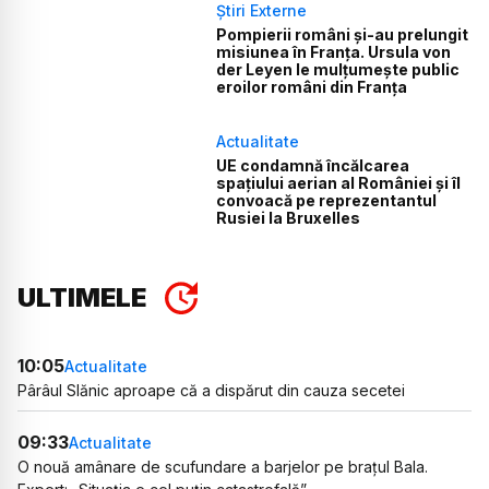
Știri Externe
Pompierii români și-au prelungit
misiunea în Franța. Ursula von
der Leyen le mulțumește public
eroilor români din Franța
Actualitate
UE condamnă încălcarea
spațiului aerian al României și îl
convoacă pe reprezentantul
Rusiei la Bruxelles
ULTIMELE
10:05
Actualitate
Pârâul Slănic aproape că a dispărut din cauza secetei
09:33
Actualitate
O nouă amânare de scufundare a barjelor pe brațul Bala.