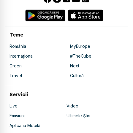
Teme
România
MyEurope
Internațional
#TheCube
Green
Next
Travel
Cultură
Servicii
Live
Video
Emisiuni
Ultimele Știri
Aplicația Mobilă