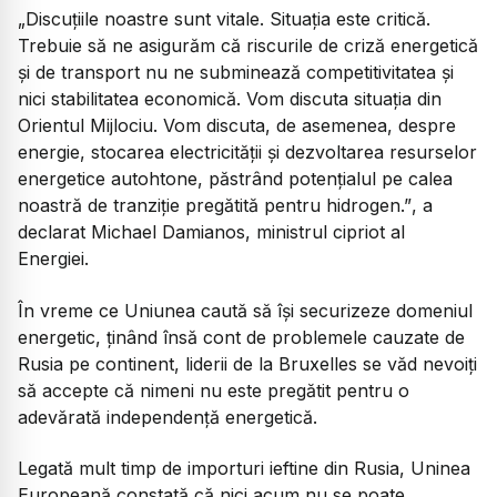
„Discuțiile noastre sunt vitale. Situația este critică.
Trebuie să ne asigurăm că riscurile de criză energetică
și de transport nu ne subminează competitivitatea și
nici stabilitatea economică. Vom discuta situația din
Orientul Mijlociu. Vom discuta, de asemenea, despre
energie, stocarea electricității și dezvoltarea resurselor
energetice autohtone, păstrând potențialul pe calea
noastră de tranziție pregătită pentru hidrogen.”
, a
declarat Michael Damianos, ministrul cipriot al
Energiei.
În vreme ce Uniunea caută să își securizeze domeniul
energetic, ținând însă cont de problemele cauzate de
Rusia pe continent, liderii de la Bruxelles se văd nevoiți
să accepte că nimeni nu este pregătit pentru o
adevărată independență energetică.
Legată mult timp de importuri ieftine din Rusia, Uninea
Europeană constată că nici acum nu se poate