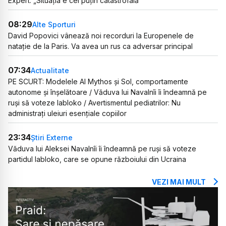
Expert: „Situația e cel puțin catastrofală”
08:29
Alte Sporturi
David Popovici vânează noi recorduri la Europenele de
natație de la Paris. Va avea un rus ca adversar principal
07:34
Actualitate
PE SCURT: Modelele AI Mythos și Sol, comportamente
autonome și înșelătoare / Văduva lui Navalnîi îi îndeamnă pe
ruși să voteze Iabloko / Avertismentul pediatrilor: Nu
administrați uleiuri esențiale copiilor
23:34
Știri Externe
Văduva lui Aleksei Navalnîi îi îndeamnă pe ruși să voteze
partidul Iabloko, care se opune războiului din Ucraina
VEZI MAI MULT