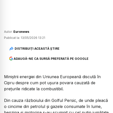
Autor:
Euronews
Publicat la:
13/05/2026 13:21
DISTRIBUIȚI ACEASTĂ ȘTIRE
ADAUGĂ-NE CA SURSĂ PREFERATĂ PE GOOGLE
Miniștrii energiei din Uniunea Europeană discută în
Cipru despre cum pot ușura povara cauzată de
prețurile ridicate la combustibil.
Din cauza războiului din Golful Persic, de unde pleacă
o cincime din petrolul și gazele consumate în lume,
benzina și motorina s-au scumpit cu cel puțin jumătate