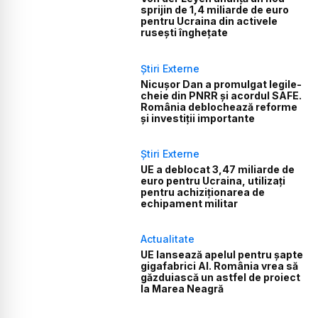
sprijin de 1,4 miliarde de euro
pentru Ucraina din activele
rusești înghețate
Știri Externe
Nicușor Dan a promulgat legile-
cheie din PNRR și acordul SAFE.
România deblochează reforme
și investiții importante
Știri Externe
UE a deblocat 3,47 miliarde de
euro pentru Ucraina, utilizați
pentru achiziționarea de
echipament militar
Actualitate
UE lansează apelul pentru șapte
gigafabrici AI. România vrea să
găzduiască un astfel de proiect
la Marea Neagră