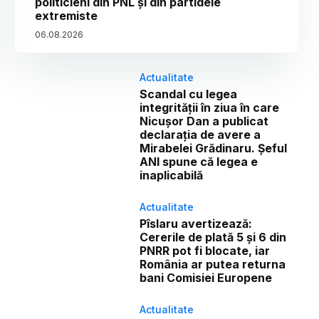
politicieni din PNL și din partidele
extremiste
06
.
08
.
2026
Actualitate
Scandal cu legea
integrității în ziua în care
Nicușor Dan a publicat
declarația de avere a
Mirabelei Grădinaru. Șeful
ANI spune că legea e
inaplicabilă
Actualitate
Pîslaru avertizează:
Cererile de plată 5 și 6 din
PNRR pot fi blocate, iar
România ar putea returna
bani Comisiei Europene
Actualitate