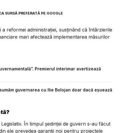
CA SURSĂ PREFERATĂ PE GOOGLE
i a reformei administrației, susținând că întârzierile
 financiare mari afectează implementarea măsurilor
guvernamentală”. Premierul interimar avertizează
asumăm guvernarea cu Ilie Bolojan doar dacă eșuează
ată?
egislativ. În timpul ședinței de guvern s-au făcut
din ele prevedea garanții noi pentru proiectele