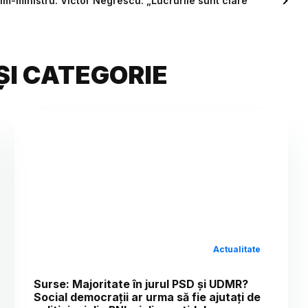
im-ministru. Victor Negrescu: „Lucrurile sunt clare”
ȘI CATEGORIE
Actualitate
Surse: Majoritate în jurul PSD și UDMR?
Social democrații ar urma să fie ajutați de