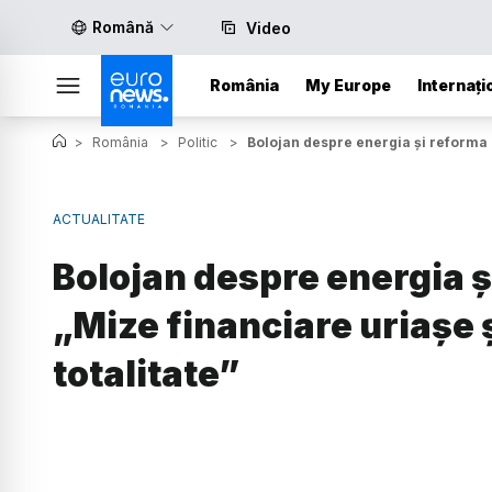
Română
Video
România
My Europe
Internați
>
România
>
Politic
>
Bolojan despre energia și reforma ad
ACTUALITATE
Bolojan despre energia ș
„Mize financiare uriașe ș
totalitate”