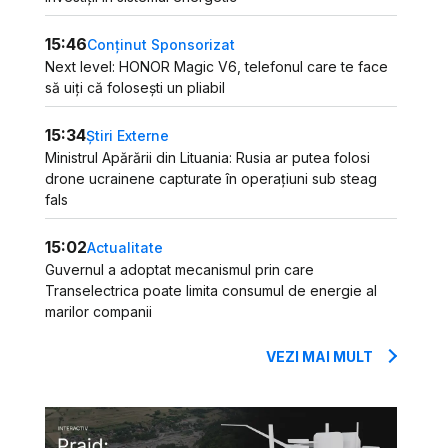
15:46
Conținut Sponsorizat
Next level: HONOR Magic V6, telefonul care te face
să uiți că folosești un pliabil
15:34
Știri Externe
Ministrul Apărării din Lituania: Rusia ar putea folosi
drone ucrainene capturate în operațiuni sub steag
fals
15:02
Actualitate
Guvernul a adoptat mecanismul prin care
Transelectrica poate limita consumul de energie al
marilor companii
VEZI MAI MULT