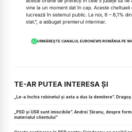
aceste ordine de prefecți în cele 5 județe să fie a
vine la un moment dat în cap. Aceste cheltuieli 
lucrează în sistemul public. La noi, 8 – 8,1% din
stat
.”, a adăugat premierul interimar.
URMĂREȘTE CANALUL EURONEWS ROMÂNIA PE W
TE-AR PUTEA INTERESA ȘI
„Le-a închis robinetul și asta a dus la demitere”. Dragoș
„PSD și USR sunt imiscibile”. Andrei Țăranu, despre for
materialul clientului”