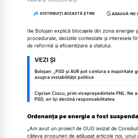
Publicat la:
11/05/2026 19:32
DISTRIBUIȚI ACEASTĂ ȘTIRE
ADAUGĂ-NE 
Ilie Bolojan explică blocajele din zona energiei ș
procedurale, deciziile contestate și interesele
de reformă și eficientizare a statului.
Bolojan: „PSD și AUR pot contura o majoritate 
asupra instabilității politice
Ciprian Ciucu, prim vicepreședintele PNL: Ne 
PSD, ori își declină responsabilitatea
Ordonanța pe energie a fost suspend
„Am avut un proiect de OUG avizat de Consiliul L
câteva propuneri de adăugat articole noi, unul 