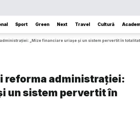
onal
Sport
Green
Next
Travel
Cultură
Academ
ministrației: „Mize financiare uriașe și un sistem pervertit în totalita
i reforma administrației:
i un sistem pervertit în