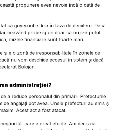
 Această propunere avea nevoie încă o dată de
etat că guvernul e deja în faza de demitere. Dacă
, dar neavând probe spun doar că nu s-a putut
ca, mizele financiare sunt foarte mari.
ate și e o zonă de iresponsabilitate în zonele de
 dacă nu vom deschide accesul în sistem și dacă
 declarat Bolojan.
ma administrației?
de a reduce personalul din primării. Prefecturile
 de angajați pot avea. Unele prefecturi au emis și
maxim. Acest act a fost atacat.
 negândită, care a creat efecte. Am decis ca