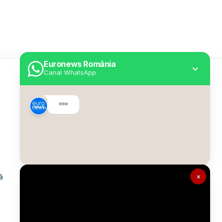
Euronews România
Canal WhatsApp
Utile
Despre Euronews
Declarație accesibilitate
Politica Cookie
Politica de confidențialitate
×
ă
Formular de contact
Transparență în utilizarea AI
Gestionați preferințele