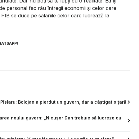
nulate. Dar nu poți să te lupți cu o realitate. Ea îți
de personal fac rău întregii economii și celor care
 PIB se duce pe salariile celor care lucrează la
HATSAPP!
 Pîslaru: Bolojan a pierdut un guvern, dar a câștigat o țară
marea noului guvern: „Nicușor Dan trebuie să lucreze cu