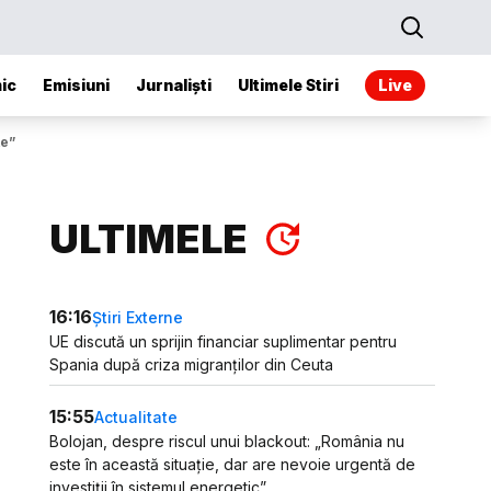
ic
Emisiuni
Jurnaliști
Ultimele Stiri
Live
te”
ULTIMELE
16:16
Știri Externe
UE discută un sprijin financiar suplimentar pentru
Spania după criza migranților din Ceuta
15:55
Actualitate
Bolojan, despre riscul unui blackout: „România nu
este în această situație, dar are nevoie urgentă de
investiții în sistemul energetic”