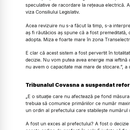
speculative de racordare la rețeaua electrică.
viza Consiliului Legislativ.
Acea revizuire nu s-a făcut la timp, s-a interpr
aș fi răutăcios aș spune că a fost premeditată
adopta. Miza e foarte mare în zona Transelectri
E clar că acest sistem a fost pervertit în totalit
decizie. Nu vom putea avea energie mai ieftină
nu avem o capacitate mai mare de stocare.
”, a
Tribunalul Covasna a suspendat refor
„E o situație care nu afectează pe fond măsura 
trebuia să comunice primăriilor ce număr maxim
un ordin al prefectului care stabilește numărul 
A fost un exces al prefectului? A fost o decizie