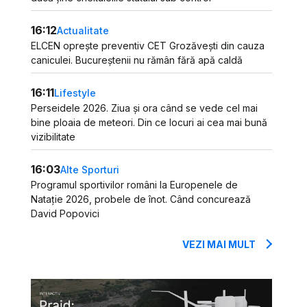
16:12
Actualitate
ELCEN oprește preventiv CET Grozăvești din cauza
caniculei. Bucureștenii nu rămân fără apă caldă
16:11
Lifestyle
Perseidele 2026. Ziua și ora când se vede cel mai
bine ploaia de meteori. Din ce locuri ai cea mai bună
vizibilitate
16:03
Alte Sporturi
Programul sportivilor români la Europenele de
Natație 2026, probele de înot. Când concurează
David Popovici
VEZI MAI MULT