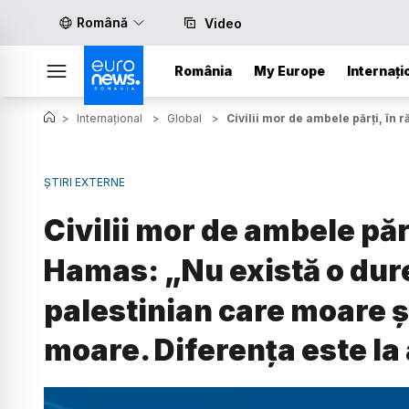
Română
Video
România
My Europe
Internați
>
Internațional
>
Global
>
Civilii mor de ambele părți, în
ȘTIRI EXTERNE
Civilii mor de ambele părț
Hamas: „Nu există o dure
palestinian care moare ș
moare. Diferența este la