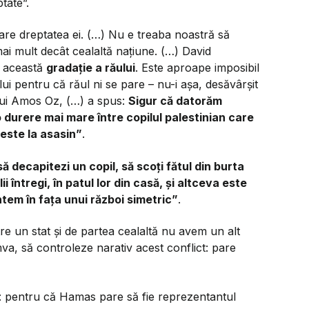
tate”.
 are dreptatea ei. (…) Nu e treaba noastră să
ai mult decât cealaltă națiune. (…) David
 această
gradație a răului
. Este aproape imposibil
i pentru că răul ni se pare – nu-i așa, desăvârșit
a lui Amos Oz, (…) a spus:
Sigur că datorăm
 durere mai mare între copilul palestinian care
este la asasin”
.
ă decapitezi un copil, să scoți fătul din burta
i întregi, în patul lor din casă, și altceva este
ntem în fața unui război simetric”
.
re un stat și de partea cealaltă nu avem un alt
umva, să controleze narativ acest conflict: pare
: pentru că
Hamas pare să fie reprezentantul