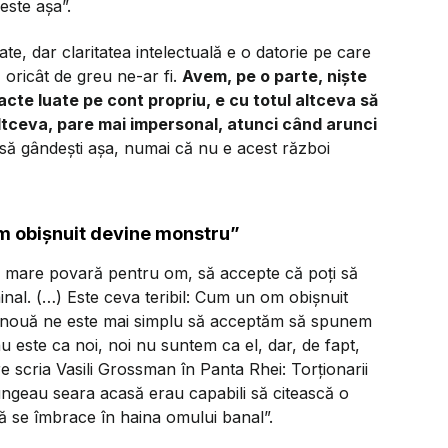
este așa”.
te, dar claritatea intelectuală e o datorie pe care
em, oricât de greu ne-ar fi.
Avem, pe o parte, niște
acte luate pe cont propriu, e cu totul altceva să
ul altceva, pare mai impersonal, atunci când arunci
 să gândești așa, numai că nu e acest război
m obișnuit devine monstru”
i mare povară pentru om, să accepte că poți să
nal. (…) Este ceva teribil:
Cum un om obișnuit
il: nouă ne este mai simplu să acceptăm să spunem
nu este ca noi, noi nu suntem ca el
, dar, de fapt,
e scria Vasili Grossman în Panta Rhei:
Torționarii
jungeau seara acasă erau capabili să citească o
 să se îmbrace în haina omului banal
”.