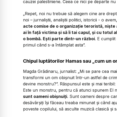
cauzei palestiniene
. Ceea ce nici pe departe nu 
„Repet, noi nu trebuie să alegem cine are drepta
noi – jurnaliștii, analiștii politici, istoricii - o av
acte comise de o organizație teroristă, niște 
ai în față victima și să îi tai capul, și cu tot
o bombă. Ești parte dintr-un război
. E cumplit
primul când s-a întâmplat asta”.
Chipul luptătorilor Hamas sau „cum un o
Magda Grădinaru, jurnalist: „Mi se pare cea ma
transformi un om obișnuit într-un astfel de crimi
devine monstru?
”. Răspunsul este și mai terib
Este un monstru
, pentru că atunci spunem
El 
sunt oameni obișnuiți
. Sunt oameni despre car
desăvârșiți își făceau treaba minunat și când a
poveste copilului, să asculte muzică clasică și