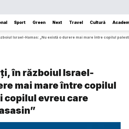
onal
Sport
Green
Next
Travel
Cultură
Academ
 războiul Israel-Hamas: „Nu există o durere mai mare între copilul pales
i, în războiul Israel-
re mai mare între copilul
i copilul evreu care
 asasin”