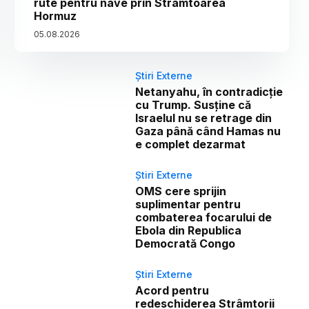
rute pentru nave prin Strâmtoarea
Hormuz
05
.
08
.
2026
Știri Externe
Netanyahu, în contradicție
cu Trump. Susține că
Israelul nu se retrage din
Gaza până când Hamas nu
e complet dezarmat
Știri Externe
OMS cere sprijin
suplimentar pentru
combaterea focarului de
Ebola din Republica
Democrată Congo
Știri Externe
Acord pentru
redeschiderea Strâmtorii