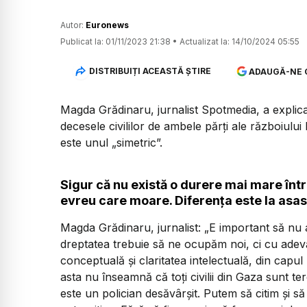
Autor:
Euronews
Publicat la:
01/11/2023 21:38
•
Actualizat la:
14/10/2024 05:55
DISTRIBUIȚI ACEASTĂ ȘTIRE
ADAUGĂ-NE 
Magda Grădinaru, jurnalist Spotmedia, a explic
decesele civililor de ambele părți ale războiul
este unul „simetric”.
Sigur că nu există o durere mai mare într
evreu care moare. Diferența este la asas
Magda Grădinaru, jurnalist: „E important să nu
dreptatea trebuie să ne ocupăm noi, ci cu adevă
conceptuală și claritatea intelectuală, din capul
asta nu înseamnă că toți civilii din Gaza sunt t
este un polician desăvârșit. Putem să citim și să