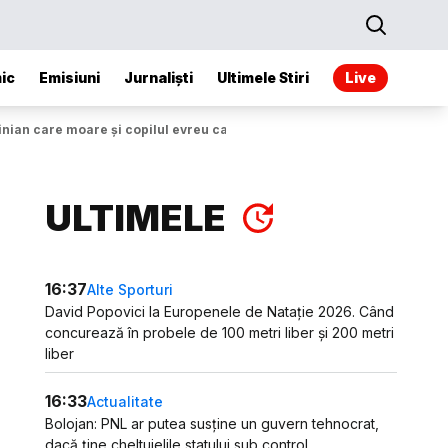
ic
Emisiuni
Jurnaliști
Ultimele Stiri
Live
tinian care moare și copilul evreu care moare. Diferența este la asasin
ULTIMELE
16:37
Alte Sporturi
David Popovici la Europenele de Natație 2026. Când
concurează în probele de 100 metri liber și 200 metri
liber
16:33
Actualitate
Bolojan: PNL ar putea susține un guvern tehnocrat,
dacă ține cheltuielile statului sub control