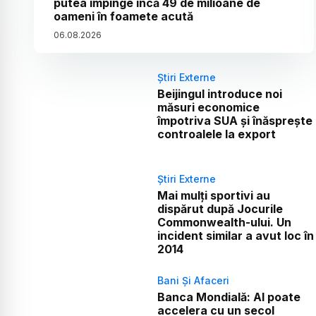
putea împinge încă 49 de milioane de
oameni în foamete acută
06
.
08
.
2026
Știri Externe
Beijingul introduce noi
măsuri economice
împotriva SUA și înăsprește
controalele la export
Știri Externe
Mai mulți sportivi au
dispărut după Jocurile
Commonwealth-ului. Un
incident similar a avut loc în
2014
Bani Și Afaceri
Banca Mondială: AI poate
accelera cu un secol