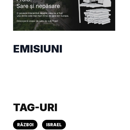
EMISIUNI
TAG-URI
RĂZBOI
ISRAEL