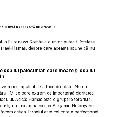
CA SURSĂ PREFERATĂ PE GOOGLE
at la Euronews România cum ar putea fi înțelese
ui Israel-Hamas, despre care aceasta spune că nu
e copilul palestinian care moare și copilul
in
 avem noi impulsul de a face dreptate. Nu cu
rul. Mi se pare extrem de importantă claritatea
 locului. Adică: Hamas este o grupare teroristă,
eroriști, nu înseamnă nici că Benjamin Netanyahu
 facem critica. Israelul este cel care a perfecționat