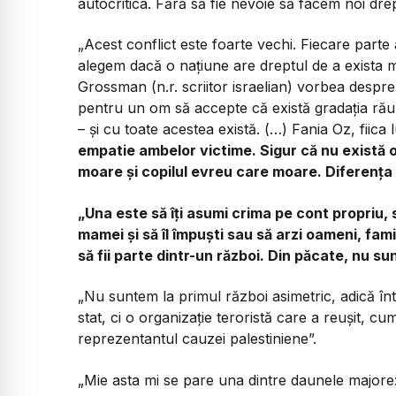
autocritica. Fără să fie nevoie să facem noi drep
„Acest conflict este foarte vechi. Fiecare parte
alegem dacă o națiune are dreptul de a exista m
Grossman
(n.r. scriitor israelian)
vorbea despre
pentru un om să accepte că există gradația răulu
– și cu toate acestea există. (…) Fania Oz, fiic
empatie ambelor victime. Sigur că nu există o
moare și copilul evreu care moare. Diferența 
„Una este să îți asumi crima pe cont propriu, s
mamei și să îl împuști sau să arzi oameni, famili
să fii parte dintr-un război. Din păcate, nu su
„Nu suntem la primul război asimetric, adică înt
stat, ci o organizație teroristă care a reușit, c
reprezentantul cauzei palestiniene”.
„Mie asta mi se pare una dintre daunele majore