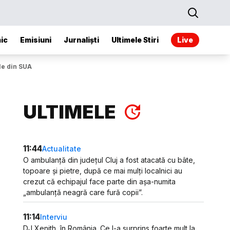
ic
Emisiuni
Jurnaliști
Ultimele Stiri
Live
le din SUA
ULTIMELE
11:44
Actualitate
O ambulanță din județul Cluj a fost atacată cu bâte,
topoare și pietre, după ce mai mulți localnici au
crezut că echipajul face parte din așa-numita
„ambulanță neagră care fură copii”.
11:14
Interviu
DJ Xenith, în România. Ce l-a surprins foarte mult la