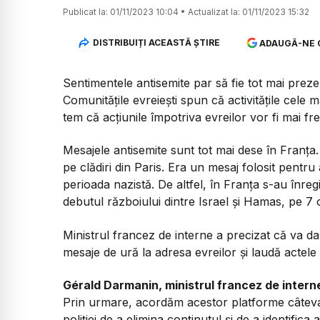
Publicat la:
01/11/2023 10:04
•
Actualizat la:
01/11/2023 15:32
DISTRIBUIȚI ACEASTĂ ȘTIRE
ADAUGĂ-NE 
Sentimentele antisemite par să fie tot mai prez
Comunitățile evreiești spun că activitățile cele 
tem că acțiunile împotriva evreilor vor fi mai fre
Mesajele antisemite sunt tot mai dese în Franța.
pe clădiri din Paris. Era un mesaj folosit pentru
perioada nazistă. De altfel, în Franța s-au înreg
debutul războiului dintre Israel și Hamas, pe 7
Ministrul francez de interne a precizat că va da 
mesaje de ură la adresa evreilor și laudă actele 
Gérald Darmanin, ministrul francez de intern
Prin urmare, acordăm acestor platforme câteva o
poliției de a elimina conținutul și de a identifica a