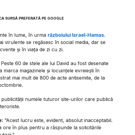
CA SURSĂ PREFERATĂ PE GOOGLE
ente în lume, în urma
războiului Israel-Hamas.
mai virulente se regăsesc în social media, dar se
cvente și în viața de zi cu zi.
 Peste 60 de stele ale lui David au fost desenate
 a marca magazinele și locuințele evreiești în
istrat mai mult de 800 de acte antisemite, de la
 octombrie.
publicității numele tuturor site-urilor care publică
teroriste.
e:
”Acest lucru este, evident, absolut inacceptabil.
re în plus pentru a răspunde la solicitările
utorii.”