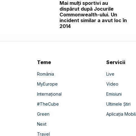
Mai mulți sportivi au
dispărut după Jocurile
Commonwealth-ului. Un
incident similar a avut loc în
2014
Teme
Servicii
România
Live
MyEurope
Video
Internațional
Emisiuni
#TheCube
Ultimele Știri
Green
Aplicația Mobil
Next
Travel