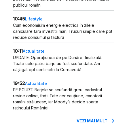
publicul român
10:45
Lifestyle
Cum economisim energie electrică în zilele
caniculare fără investiții mari. Trucuri simple care pot
reduce consumul și factura
10:11
Actualitate
UPDATE. Operațiunea de pe Dunăre, finalizată.
Toate cele patru barje au fost scufundate: Am
câștigat opt centimetri la Cernavodă
19:52
Actualitate
PE SCURT: Barjele se scufundă greu, cadastrul
revine online, frații Tate cer cauțiune, canotorii
români strălucesc, iar Moody’s decide soarta
ratingului României
VEZI MAI MULT