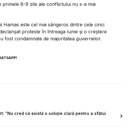
n primele 8-9 zile ale conflictului nu s-a mai
nții Hamas este cel mai sângeros dintre cele cinci
declanșat proteste în întreaga lume și o creștere
au fost condamnate de majoritatea guvernelor.
HATSAPP!
 ”Nu cred că există o soluție clară pentru a sfătui