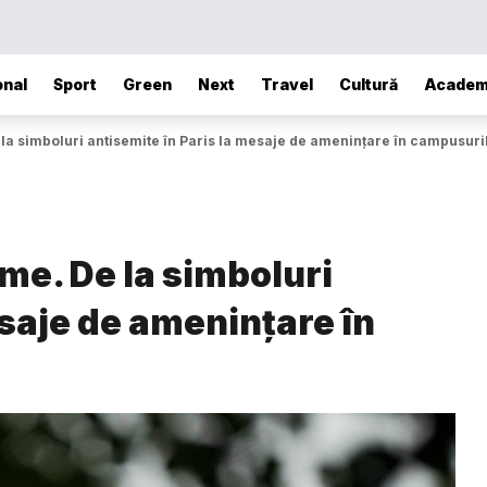
onal
Sport
Green
Next
Travel
Cultură
Academ
 la simboluri antisemite în Paris la mesaje de amenințare în campusuri
ume. De la simboluri
esaje de amenințare în