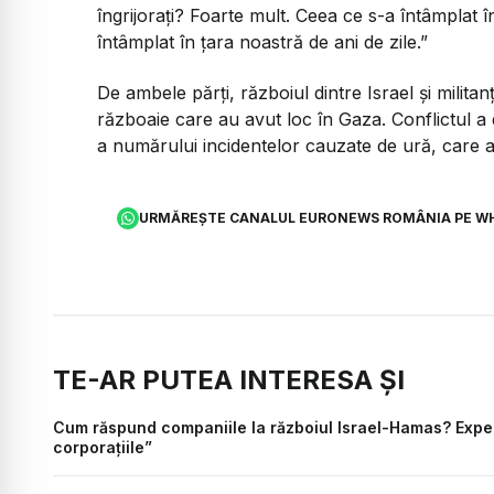
îngrijorați? Foarte mult. Ceea ce s-a întâmplat î
întâmplat în țara noastră de ani de zile.”
De ambele părți, războiul dintre Israel și milita
războaie care au avut loc în Gaza. Conflictul a 
a numărului incidentelor cauzate de ură, care 
URMĂREȘTE CANALUL EURONEWS ROMÂNIA PE W
TE-AR PUTEA INTERESA ȘI
Cum răspund companiile la războiul Israel-Hamas? Expert:
corporațiile”