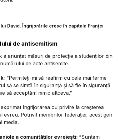
lui David. Îngrijorările cresc în capitala Franței
lului de antisemitism
 a anunțat măsuri de protecție a studenților din
 numărului de acte antisemite.
k:
”
Permiteți-mi să reafirm cu cele mai ferme
l să se simtă în siguranță și să fie în siguranță
buie să acceptăm nimic altceva.”
 exprimat îngrijorarea cu privire la creșterea
evreu. Potrivit membrilor federației, acest gen
al media.
niole a comunităților evreiești:
”Suntem