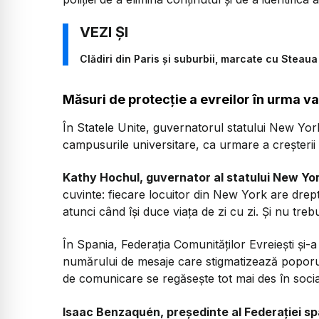
Clădiri din Paris și suburbii, marcate cu Steaua 
Măsuri de protecție a evreilor în urma va
În Statele Unite, guvernatorul statului New York
campusurile universitare, ca urmare a creșterii
Kathy Hochul, guvernator al statului New Yor
cuvinte: fiecare locuitor din New York are dreptu
atunci când își duce viața de zi cu zi. Și nu tre
În Spania, Federația Comunităților Evreiești și-a
numărului de mesaje care stigmatizează poporul 
de comunicare se regăsește tot mai des în soci
Isaac Benzaquén, președinte al Federației spa