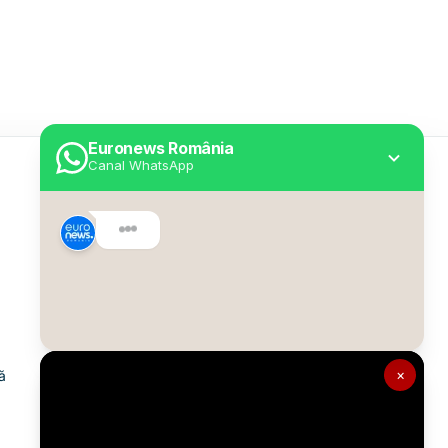
Euronews România
Canal WhatsApp
Utile
Despre Euronews
Declarație accesibilitate
Politica Cookie
Politica de confidențialitate
×
ă
Formular de contact
Transparență în utilizarea AI
Gestionați preferințele