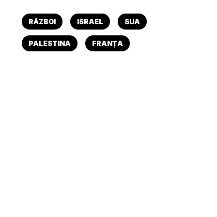
RĂZBOI
ISRAEL
SUA
PALESTINA
FRANȚA