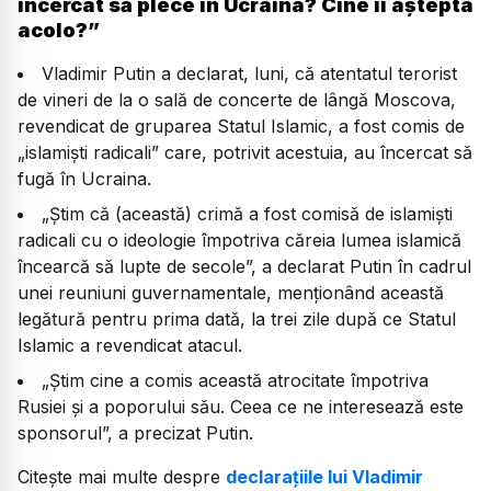
încercat să plece în Ucraina? Cine îi aştepta
acolo?”
Vladimir Putin a declarat, luni, că atentatul terorist
de vineri de la o sală de concerte de lângă Moscova,
revendicat de gruparea Statul Islamic, a fost comis de
„islamişti radicali” care, potrivit acestuia, au încercat să
fugă în Ucraina.
„Ştim că (această) crimă a fost comisă de islamişti
radicali cu o ideologie împotriva căreia lumea islamică
încearcă să lupte de secole”, a declarat Putin în cadrul
unei reuniuni guvernamentale, menţionând această
legătură pentru prima dată, la trei zile după ce Statul
Islamic a revendicat atacul.
„Ştim cine a comis această atrocitate împotriva
Rusiei şi a poporului său. Ceea ce ne interesează este
sponsorul”, a precizat Putin.
Citește mai multe despre
declarațiile lui Vladimir