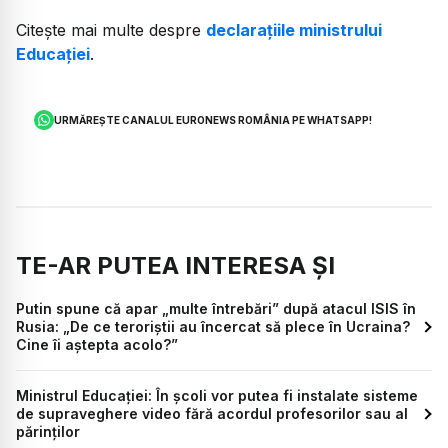
Citește mai multe despre
declarațiile ministrului
Educației
.
URMĂREȘTE CANALUL EURONEWS ROMÂNIA PE WHATSAPP!
TE-AR PUTEA INTERESA ȘI
Putin spune că apar „multe întrebări” după atacul ISIS în
Rusia: „De ce teroriştii au încercat să plece în Ucraina?
Cine îi aştepta acolo?”
Ministrul Educației: În școli vor putea fi instalate sisteme
de supraveghere video fără acordul profesorilor sau al
părinților