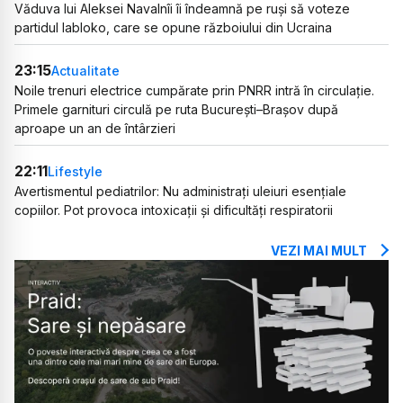
Văduva lui Aleksei Navalnîi îi îndeamnă pe ruși să voteze
partidul Iabloko, care se opune războiului din Ucraina
23:15
Actualitate
Noile trenuri electrice cumpărate prin PNRR intră în circulație.
Primele garnituri circulă pe ruta București–Brașov după
aproape un an de întârzieri
22:11
Lifestyle
Avertismentul pediatrilor: Nu administrați uleiuri esențiale
copiilor. Pot provoca intoxicații și dificultăți respiratorii
VEZI MAI MULT