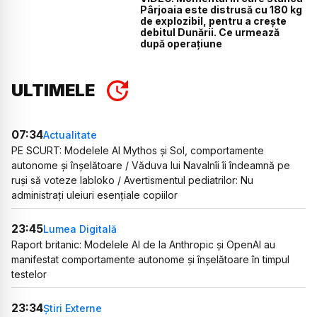
Pârjoaia este distrusă cu 180 kg
de explozibil, pentru a crește
debitul Dunării. Ce urmează
după operațiune
ULTIMELE
07:34
Actualitate
PE SCURT: Modelele AI Mythos și Sol, comportamente
autonome și înșelătoare / Văduva lui Navalnîi îi îndeamnă pe
ruși să voteze Iabloko / Avertismentul pediatrilor: Nu
administrați uleiuri esențiale copiilor
23:45
Lumea Digitală
Raport britanic: Modelele AI de la Anthropic și OpenAI au
manifestat comportamente autonome și înșelătoare în timpul
testelor
23:34
Știri Externe