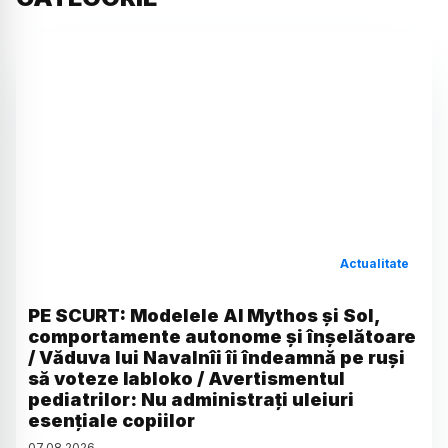
Actualitate
PE SCURT: Modelele AI Mythos și Sol,
comportamente autonome și înșelătoare
/ Văduva lui Navalnîi îi îndeamnă pe ruși
să voteze Iabloko / Avertismentul
pediatrilor: Nu administrați uleiuri
esențiale copiilor
07
.
08
.
2026