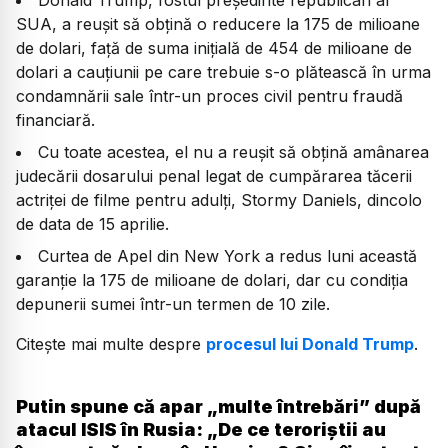
Donald Trump, fostul președinte republican al
SUA, a reușit să obțină o reducere la 175 de milioane
de dolari, față de suma inițială de 454 de milioane de
dolari a cauţiunii pe care trebuie s-o plătească în urma
condamnării sale într-un proces civil pentru fraudă
financiară.
Cu toate acestea, el nu a reușit să obțină amânarea
judecării dosarului penal legat de cumpărarea tăcerii
actriței de filme pentru adulți, Stormy Daniels, dincolo
de data de 15 aprilie.
Curtea de Apel din New York a redus luni această
garanţie la 175 de milioane de dolari, dar cu condiţia
depunerii sumei într-un termen de 10 zile.
Citește mai multe despre
procesul lui Donald Trump
.
Putin spune că apar „multe întrebări” după
atacul ISIS în Rusia: „De ce teroriştii au