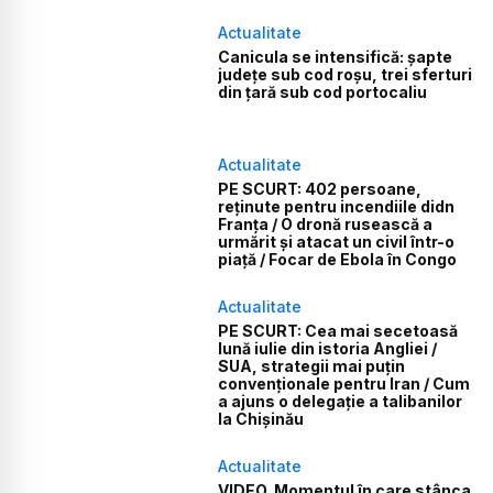
Actualitate
Canicula se intensifică: șapte
județe sub cod roșu, trei sferturi
din țară sub cod portocaliu
Actualitate
PE SCURT: 402 persoane,
reținute pentru incendiile didn
Franța / O dronă rusească a
urmărit și atacat un civil într-o
piață / Focar de Ebola în Congo
Actualitate
PE SCURT: Cea mai secetoasă
lună iulie din istoria Angliei /
SUA, strategii mai puțin
convenționale pentru Iran / Cum
a ajuns o delegație a talibanilor
la Chișinău
Actualitate
VIDEO. Momentul în care stânca