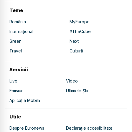
Teme
România
MyEurope
Internațional
#TheCube
Green
Next
Travel
Cultură
Servicii
Live
Video
Emisiuni
Ultimele Știri
Aplicația Mobilă
Utile
Despre Euronews
Declarație accesibilitate