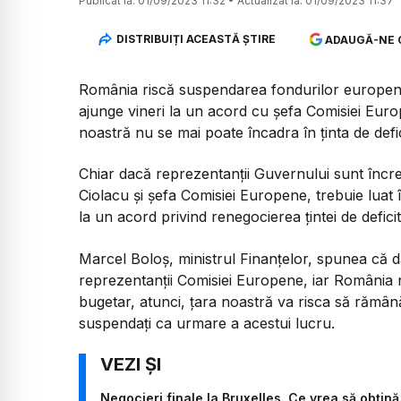
Publicat la:
01/09/2023 11:32
•
Actualizat la:
01/09/2023 11:37
DISTRIBUIȚI ACEASTĂ ȘTIRE
ADAUGĂ-NE 
România riscă suspendarea fondurilor europene
ajunge vineri la un acord cu șefa Comisiei Eur
noastră nu se mai poate încadra în ținta de defic
Chiar dacă reprezentanții Guvernului sunt încreză
Ciolacu și șefa Comisiei Europene, trebuie luat 
la un acord privind renegocierea țintei de defic
Marcel Boloș, ministrul Finanțelor, spunea că 
reprezentanții Comisiei Europene, iar România nu
bugetar, atunci, țara noastră va risca să rămâ
suspendați ca urmare a acestui lucru.
Negocieri finale la Bruxelles. Ce vrea să obțin