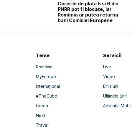
Cererile de plată 5 și 6 din
PNRR pot fi blocate, iar
România ar putea returna
bani Comisiei Europene
Teme
Servicii
România
Live
MyEurope
Video
Internațional
Emisiuni
#TheCube
Ultimele Știri
Green
Aplicația Mobil
Next
Travel