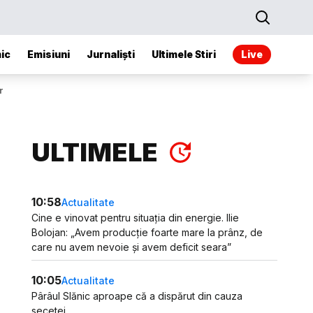
ic
Emisiuni
Jurnaliști
Ultimele Stiri
Live
r
ULTIMELE
10:58
Actualitate
Cine e vinovat pentru situația din energie. Ilie
Bolojan: „Avem producție foarte mare la prânz, de
care nu avem nevoie și avem deficit seara”
10:05
Actualitate
Pârâul Slănic aproape că a dispărut din cauza
secetei