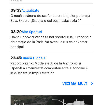
09:33
Actualitate
O nouă amânare de scufundare a barjelor pe brațul
Bala. Expert: „Situația e cel puțin catastrofală”
08:29
Alte Sporturi
David Popovici vânează noi recorduri la Europenele
de natație de la Paris. Va avea un rus ca adversar
principal
23:45
Lumea Digitală
Raport britanic: Modelele AI de la Anthropic și
OpenAI au manifestat comportamente autonome și
înșelătoare în timpul testelor
VEZI MAI MULT