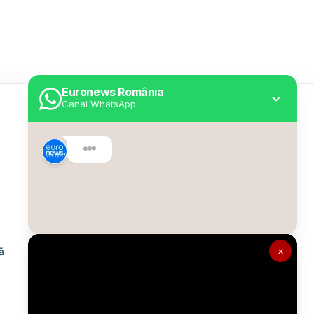
Euronews România
Canal WhatsApp
Utile
Despre Euronews
Declarație accesibilitate
Politica Cookie
Politica de confidențialitate
×
ă
Formular de contact
Transparență în utilizarea AI
Gestionați preferințele