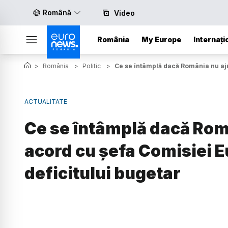
Română
Video
România
My Europe
Internați
>
România
>
Politic
>
Ce se întâmplă dacă România nu aj
ACTUALITATE
Ce se întâmplă dacă Rom
acord cu șefa Comisiei 
deficitului bugetar