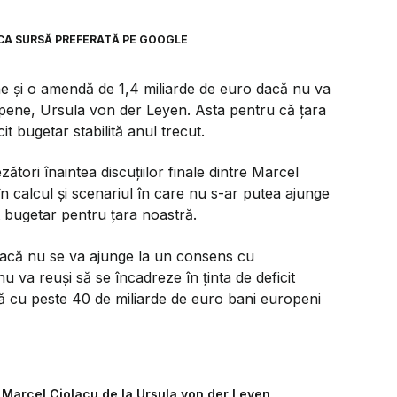
CA SURSĂ PREFERATĂ PE GOOGLE
 și o amendă de 1,4 miliarde de euro dacă nu va
opene, Ursula von der Leyen. Asta pentru că țara
it bugetar stabilită anul trecut.
tori înaintea discuțiilor finale dintre Marcel
în calcul și scenariul în care nu s-ar putea ajunge
it bugetar pentru țara noastră.
dacă nu se va ajunge la un consens cu
 va reuși să se încadreze în ținta de deficit
nă cu peste 40 de miliarde de euro bani europeni
ă Marcel Ciolacu de la Ursula von der Leyen