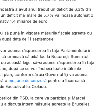
oastră a avut anul trecut un deficit de 6,3% din
 un deficit mai mare de 5,7% va încasa automat o
ativ 1,4 miliarde de euro.
bui să pună în vigoare măsurile fiscale agreate cu
 după data de 11 septembrie.
și vor asuma răspunderea în fața Parlamentului în
m că urmează să aibă loc la București Summitul
ă cu această lege, să-și asume răspunderea în fața
e, după ce se vor încheia toate întâlnirile
acel plan, conform căruia Guvernul își va asuma
ună o
moțiune de cenzură
pentru a încerca să
e Executivul lui Ciolacu.
derilor din PSD, la care va participa și Marcel
tru a discuta intern măsurile agreate la Bruxelles.