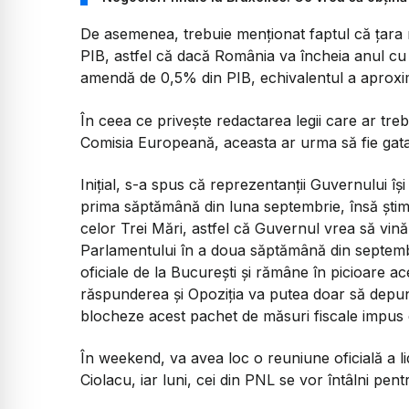
De asemenea, trebuie menționat faptul că țara n
PIB, astfel că dacă România va încheia anul cu
amendă de 0,5% din PIB, echivalentul a aproxim
În ceea ce privește redactarea legii care ar tre
Comisia Europeană, aceasta ar urma să fie gata
Inițial, s-a spus că reprezentanții Guvernului î
prima săptămână din luna septembrie, însă ști
celor Trei Mări, astfel că Guvernul vrea să vin
Parlamentului în a doua săptămână din septembri
oficiale de la București și rămâne în picioare 
răspunderea și Opoziția va putea doar să dep
blocheze acest pachet de măsuri fiscale impus d
În weekend, va avea loc o reuniune oficială a li
Ciolacu, iar luni, cei din PNL se vor întâlni pen