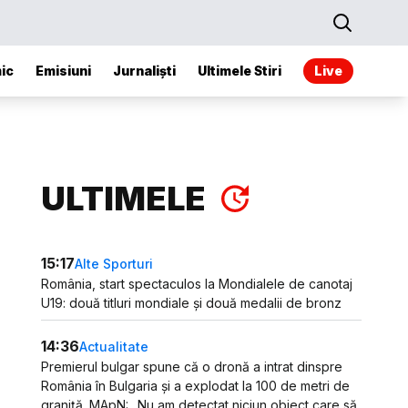
ic
Emisiuni
Jurnaliști
Ultimele Stiri
Live
ULTIMELE
15:17
Alte Sporturi
România, start spectaculos la Mondialele de canotaj
U19: două titluri mondiale și două medalii de bronz
14:36
Actualitate
Premierul bulgar spune că o dronă a intrat dinspre
România în Bulgaria și a explodat la 100 de metri de
graniță. MApN: „Nu am detectat niciun obiect care să