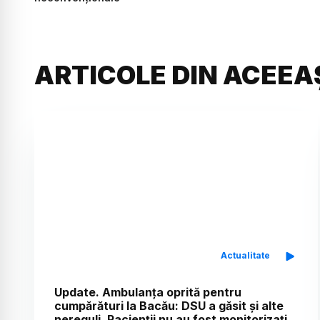
ARTICOLE DIN ACEEA
Actualitate
Update. Ambulanța oprită pentru
cumpărături la Bacău: DSU a găsit și alte
nereguli. Pacienții nu au fost monitorizați