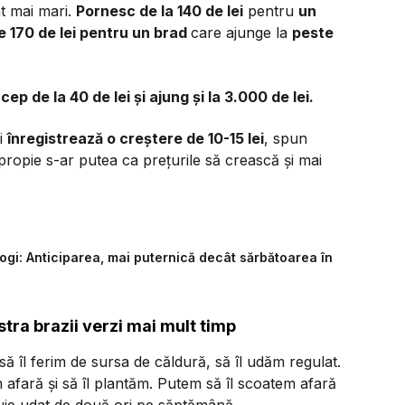
nt mai mari.
Pornesc de la 140 de lei
pentru
un
 170 de lei pentru un brad
care ajunge la
peste
ncep de la 40 de lei și ajung și la 3.000 de lei.
și
înregistrează o creștere de 10-15 lei
, spun
propie s-ar putea ca prețurile să crească și mai
ogi: Anticiparea, mai puternică decât sărbătoarea în
tra brazii verzi mai mult timp
ă îl ferim de sursa de căldură, să îl udăm regulat.
afară și să îl plantăm. Putem să îl scoatem afară
buie udat de două ori pe săptămână.