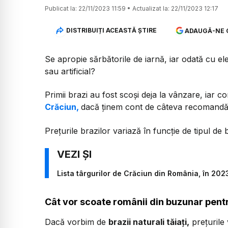
Publicat la:
22/11/2023 11:59
•
Actualizat la:
22/11/2023 12:17
DISTRIBUIȚI ACEASTĂ ȘTIRE
ADAUGĂ-NE 
Se apropie sărbătorile de iarnă, iar odată cu e
sau artificial?
Primii brazi au fost scoși deja la vânzare, iar co
Crăciun,
dacă ținem cont de câteva recomandăr
Prețurile brazilor variază în funcție de tipul de
Lista târgurilor de Crăciun din România, în 202
Cât vor scoate românii din buzunar pentr
Dacă vorbim de
brazii naturali tăiați,
prețurile 