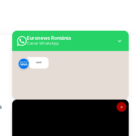
Euronews România
Canal WhatsApp
Utile
Despre Euronews
Declarație accesibilitate
Politica Cookie
Politica de confidențialitate
×
ă
Formular de contact
Transparență în utilizarea AI
Gestionați preferințele