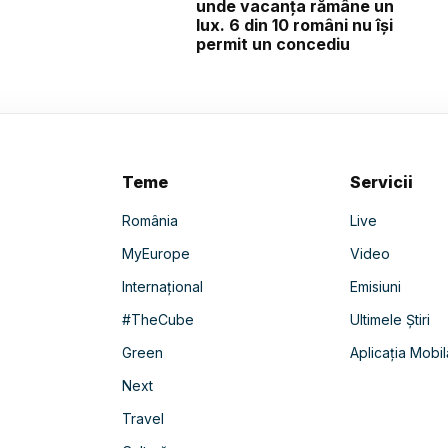
unde vacanța rămâne un
lux. 6 din 10 români nu își
permit un concediu
Teme
Servicii
România
Live
MyEurope
Video
Internațional
Emisiuni
#TheCube
Ultimele Știri
Green
Aplicația Mobil
Next
Travel