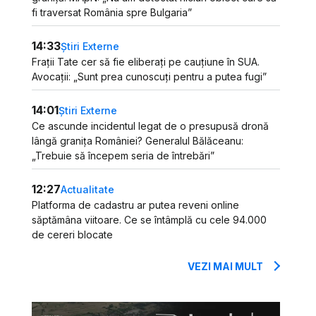
fi traversat România spre Bulgaria”
14:33
Știri Externe
Frații Tate cer să fie eliberați pe cauțiune în SUA.
Avocații: „Sunt prea cunoscuți pentru a putea fugi”
14:01
Știri Externe
Ce ascunde incidentul legat de o presupusă dronă
lângă granița României? Generalul Bălăceanu:
„Trebuie să începem seria de întrebări”
12:27
Actualitate
Platforma de cadastru ar putea reveni online
săptămâna viitoare. Ce se întâmplă cu cele 94.000
de cereri blocate
VEZI MAI MULT