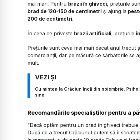
mai mari. Pentru
brazii în ghiveci
, prețurile su
brad de 120-150 de centimetri
și ajung la
peste
200 de centimetri.
În ceea ce privește
brazii artificiali
, prețurile
î
Prețurile sunt ceva mai mari decât anul trecut 
comercianții, dar pe măsură ce sărbătorile se a
mult.
Cu mintea la Crăciun încă din noiembrie. Psihol
sine
Recomandările specialiștilor pentru a păs
”Dacă optăm pentru un brad în ghiveci trebuie s
După ce a trecut Crăciunul putem să îl scoatem 
la temperaturi de peste 10 grade Celsius și tre