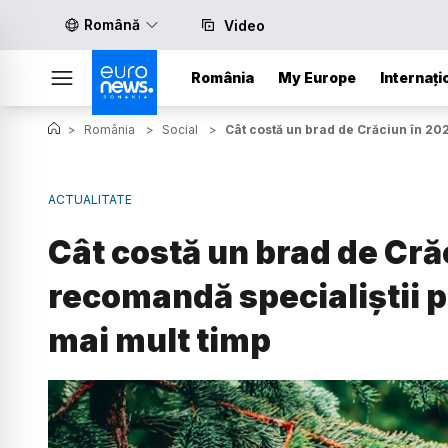
Română
Video
România
My Europe
Internați
>
România
>
Social
>
Cât costă un brad de Crăciun în 202
ACTUALITATE
Cât costă un brad de Crăc
recomandă specialiștii p
mai mult timp