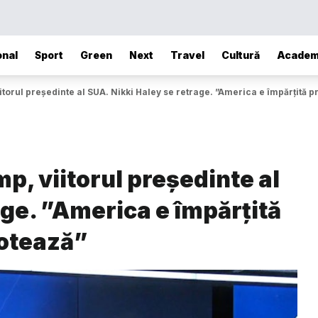
onal
Sport
Green
Next
Travel
Cultură
Academ
torul președinte al SUA. Nikki Haley se retrage. ”America e împărțită 
, viitorul președinte al
age. ”America e împărțită
votează”