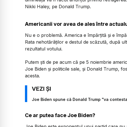
Nikki Haley, pe Donald Trump.
Americanii vor avea de ales între actualu
Nu e o problemă. America e împărțită și e împă
Rata nehotărâților e destul de scăzută, după ult
rezultatul votului.
Putem ști de pe acum că pe 5 noiembrie american
Joe Biden și politicile sale, și Donald Trump, fos
acesta.
Joe Biden spune că Donald Trump "va contesta"
Ce ar putea face Joe Biden?
Joe Biden este exponentul unui partid care nu a 