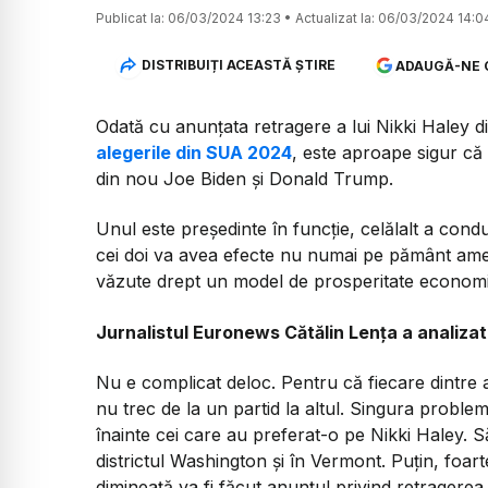
Publicat la:
06/03/2024 13:23
•
Actualizat la:
06/03/2024 14:0
DISTRIBUIȚI ACEASTĂ ȘTIRE
ADAUGĂ-NE 
Odată cu anunțata retragere a lui Nikki Haley d
alegerile din SUA 2024
, este aproape sigur că 
din nou Joe Biden și Donald Trump.
Unul este președinte în funcție, celălalt a condu
cei doi va avea efecte nu numai pe pământ america
văzute drept un model de prosperitate economică 
Jurnalistul Euronews Cătălin Lența a analiza
Nu e complicat deloc. Pentru că fiecare dintre ac
nu trec de la un partid la altul. Singura proble
înainte cei care au preferat-o pe Nikki Haley. S
districtul Washington și în Vermont. Puțin, foart
dimineață va fi făcut anunțul privind retragere