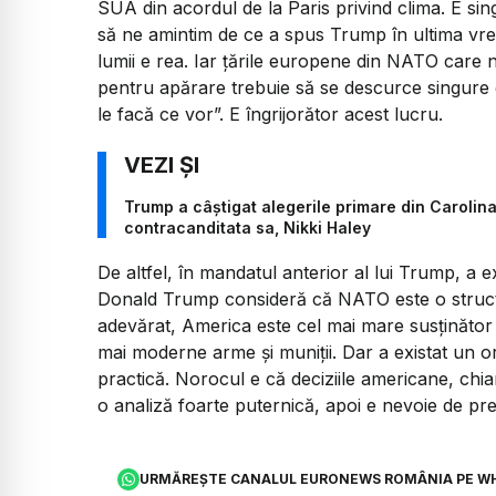
SUA din acordul de la Paris privind clima. E sin
să ne amintim de ce a spus Trump în ultima vre
lumii e rea. Iar țările europene din NATO care 
pentru apărare trebuie să se descurce singure cu
le facă ce vor”. E îngrijorător acest lucru.
Trump a câștigat alegerile primare din Carolin
contracanditata sa, Nikki Haley
De altfel, în mandatul anterior al lui Trump, a e
Donald Trump consideră că NATO este o structu
adevărat, America este cel mai mare susținăto
mai moderne arme și muniții. Dar a existat un or
practică. Norocul e că deciziile americane, chiar
o analiză foarte puternică, apoi e nevoie de preg
URMĂREȘTE CANALUL EURONEWS ROMÂNIA PE W