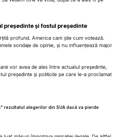
l președinte și fostul președinte
rțită profund. America cam știe cum votează.
imele sondaje de opinie, și nu influențează major
ii vor avea de ales între actualul președinte,
tul președinte și politicile pe care le-a proclamat
 rezultatul alegerilor din SUA dacă va pierde
luat măsuri împotriva migrației ilegale. De altfel,