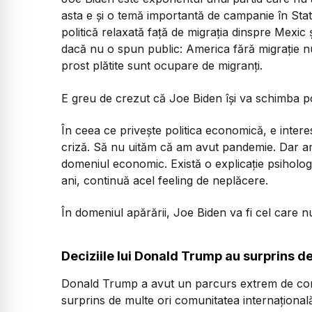
asta e și o temă importantă de campanie în Stat
politică relaxată față de migrația dinspre Mexic
dacă nu o spun public: America fără migrație n
prost plătite sunt ocupare de migranți.
E greu de crezut că Joe Biden își va schimba pol
În ceea ce privește politica economică, e inte
criză. Să nu uităm că am avut pandemie. Dar ame
domeniul economic. Există o explicație psihologi
ani, continuă acel feeling de neplăcere.
În domeniul apărării, Joe Biden va fi cel care
Deciziile lui Donald Trump au surprins d
Donald Trump a avut un parcurs extrem de cont
surprins de multe ori comunitatea internațional