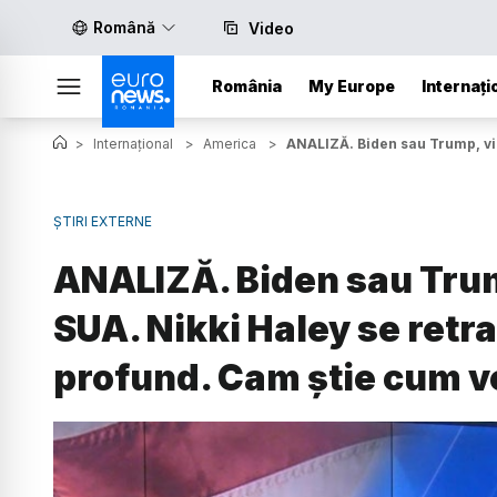
Română
Video
România
My Europe
Internați
>
Internațional
>
America
>
ANALIZĂ. Biden sau Trump, vii
ȘTIRI EXTERNE
ANALIZĂ. Biden sau Trump
SUA. Nikki Haley se retr
profund. Cam știe cum 