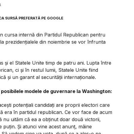
4
CA SURSĂ PREFERATĂ PE GOOGLE
in cursa internă din Partidul Republican pentru
la prezidențialele din noiembrie se vor înfrunta
s și el Statele Unite timp de patru ani. Lupta între
n, ci și în restul lumii, Statele Unite fiind
și un garant al securității internaționale.
t posibilele modele de guvernare la Washington:
ești potențiali candidați are proprii electori care
mă era în partidul republican. Ce vor face de acum
ă nu uităm că ea a obținut doar două victorii,
e puțin. Și atunci vine acest anunț, mâine
a. Să vedem cine va vota, după ce a ales-o pe