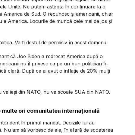
ele Unite. Ne putem aștepta în continuare la o
 și America de Sud. O recunosc și americanii, chiar
u e America. Locurile de muncă cele mai de jos și
itica. Va fi destul de permisiv în acest domeniu.
resant că Joe Biden a redresat America după o
ricanii nu îl privesc ca pe un bun politician în
că clară. După ce ai avut o inflație de 20% mulți
 nu va ieși din NATO, nu va scoate SUA din NATO.
e multe ori comunitatea internațională
ondent în primul mandat. Deciziile lui au
ă. Nu am să vorbesc de ele, în afară de scoaterea