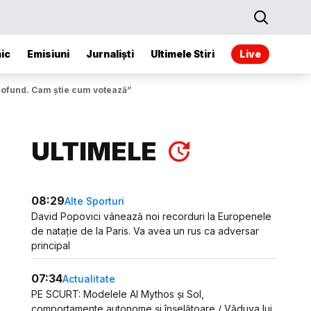
ic
Emisiuni
Jurnaliști
Ultimele Stiri
Live
profund. Cam știe cum votează”
ULTIMELE
08:29
Alte Sporturi
David Popovici vânează noi recorduri la Europenele
de natație de la Paris. Va avea un rus ca adversar
principal
07:34
Actualitate
PE SCURT: Modelele AI Mythos și Sol,
comportamente autonome și înșelătoare / Văduva lui