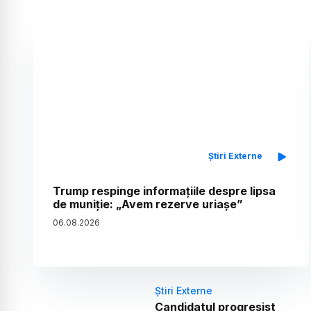
Știri Externe
Trump respinge informațiile despre lipsa
de muniție: „Avem rezerve uriașe”
06
.
08
.
2026
Știri Externe
Candidatul progresist