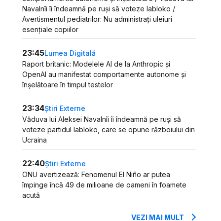
Navalnîi îi îndeamnă pe ruși să voteze Iabloko /
Avertismentul pediatrilor: Nu administrați uleiuri
esențiale copiilor
23:45
Lumea Digitală
Raport britanic: Modelele AI de la Anthropic și
OpenAI au manifestat comportamente autonome și
înșelătoare în timpul testelor
23:34
Știri Externe
Văduva lui Aleksei Navalnîi îi îndeamnă pe ruși să
voteze partidul Iabloko, care se opune războiului din
Ucraina
22:40
Știri Externe
ONU avertizează: Fenomenul El Niño ar putea
împinge încă 49 de milioane de oameni în foamete
acută
VEZI MAI MULT