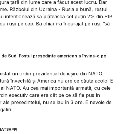
gura țară din lume care a făcut acest lucru. Dar
me. Războiul din Ucraina - Rusia e bună, restul
nu intenționează să plătească cel puțin 2% din PIB
 rușii pe cap. Ba chiar i-a încurajat pe ruși: ”să
a de Sud. Fostul președinte american a învins-o pe
xistat un ordin prezidențial de ieșire din NATO.
ră învechită și America nu are ce căuta acolo. E
r al NATO. Au cea mai importantă armată, cu cele
din executiv care era cât pe ce să fie pus în
 ale președintelui, nu se iau în 3 ore. E nevoie de
ătiri.
HATSAPP!