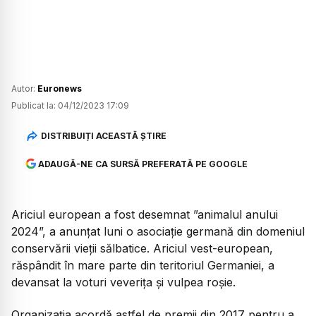
Autor:
Euronews
Publicat la:
04/12/2023 17:09
DISTRIBUIȚI ACEASTĂ ȘTIRE
ADAUGĂ-NE CA SURSĂ PREFERATĂ PE GOOGLE
Ariciul european a fost desemnat ”animalul anului
2024”, a anunțat luni o asociaţie germană din domeniul
conservării vieţii sălbatice. Ariciul vest-european,
răspândit în mare parte din teritoriul Germaniei, a
devansat la voturi veveriţa şi vulpea roşie.
Organizația acordă astfel de premii din 2017 pentru a