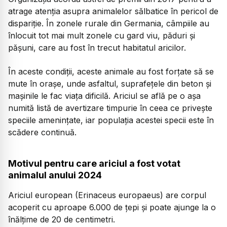
atrage atenţia asupra animalelor sălbatice în pericol de
dispariţie. În zonele rurale din Germania, câmpiile au
înlocuit tot mai mult zonele cu gard viu, păduri şi
păşuni, care au fost în trecut habitatul aricilor.
În aceste condiții, aceste animale au fost forţate să se
mute în oraşe, unde asfaltul, suprafeţele din beton și
mașinile le fac viaţa dificilă. Ariciul se află pe o așa
numită listă de avertizare timpurie în ceea ce priveşte
speciile ameninţate, iar populaţia acestei specii este în
scădere continuă.
Motivul pentru care ariciul a fost votat
animalul anului 2024
Ariciul european (Erinaceus europaeus) are corpul
acoperit cu aproape 6.000 de țepi și poate ajunge la o
înălțime de 20 de centimetri.