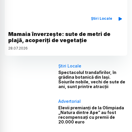
Știri Locale
Mamaia înverzește: sute de metri de
plajă, acoperiți de vegetație
28
.
07
.
2026
Știri Locale
Spectacolul trandafirilor, în
grădina botanică din Iași.
Soiurile nobile, vechi de sute de
ani, sunt printre atracții
Advertorial
Elevii premianți de la Olimpiada
„Natura dintre Ape” au fost
recompensați cu premii de
20.000 euro