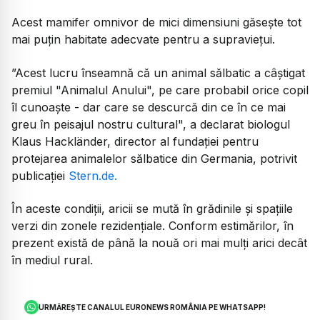
Acest mamifer omnivor de mici dimensiuni găsește tot
mai puțin habitate adecvate pentru a supraviețui.
”Acest lucru înseamnă că un animal sălbatic a câștigat
premiul "Animalul Anului", pe care probabil orice copil
îl cunoaște - dar care se descurcă din ce în ce mai
greu în peisajul nostru cultural", a declarat biologul
Klaus Hackländer, director al fundației pentru
protejarea animalelor sălbatice din Germania, potrivit
publicației
Stern.de.
În aceste condiții, aricii se mută în grădinile și spațiile
verzi din zonele rezidențiale. Conform estimărilor, în
prezent există de până la nouă ori mai mulți arici decât
în mediul rural.
URMĂREȘTE CANALUL EURONEWS ROMÂNIA PE WHATSAPP!