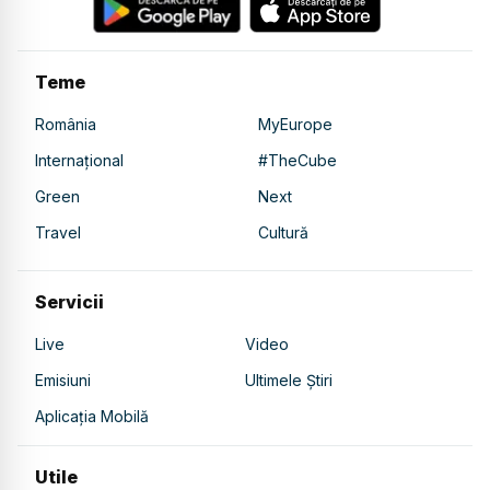
Teme
România
MyEurope
Internațional
#TheCube
Green
Next
Travel
Cultură
Servicii
Live
Video
Emisiuni
Ultimele Știri
Aplicația Mobilă
Utile