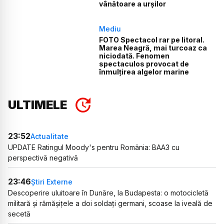
vânătoare a urșilor
Mediu
FOTO Spectacol rar pe litoral.
Marea Neagră, mai turcoaz ca
niciodată. Fenomen
spectaculos provocat de
înmulțirea algelor marine
ULTIMELE
23:52
Actualitate
UPDATE Ratingul Moody's pentru România: BAA3 cu
perspectivă negativă
23:46
Știri Externe
Descoperire uluitoare în Dunăre, la Budapesta: o motocicletă
militară și rămășițele a doi soldați germani, scoase la iveală de
secetă