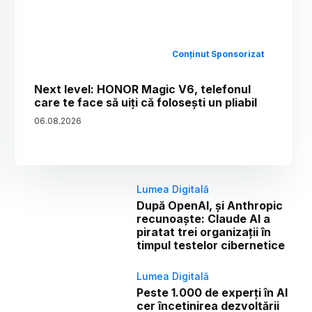
Conținut Sponsorizat
Next level: HONOR Magic V6, telefonul
care te face să uiți că folosești un pliabil
06
.
08
.
2026
Lumea Digitală
După OpenAI, și Anthropic
recunoaște: Claude AI a
piratat trei organizații în
timpul testelor cibernetice
Lumea Digitală
Peste 1.000 de experți în AI
cer încetinirea dezvoltării