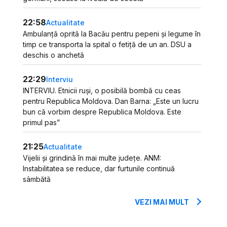
22:58
Actualitate
Ambulanță oprită la Bacău pentru pepeni și legume în
timp ce transporta la spital o fetiță de un an. DSU a
deschis o anchetă
22:29
Interviu
INTERVIU. Etnicii ruși, o posibilă bombă cu ceas
pentru Republica Moldova. Dan Barna: „Este un lucru
bun că vorbim despre Republica Moldova. Este
primul pas”
21:25
Actualitate
Vijelii și grindină în mai multe județe. ANM:
Instabilitatea se reduce, dar furtunile continuă
sâmbătă
VEZI MAI MULT