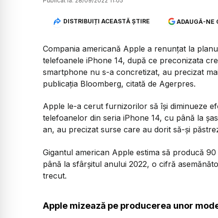
Publicat la:
28/09/2022 11:05
DISTRIBUIȚI ACEASTĂ ȘTIRE
ADAUGĂ-NE 
Compania americană Apple a renunțat la planuri
telefoanele iPhone 14, după ce preconizata cr
smartphone nu s-a concretizat, au precizat mai
publicația Bloomberg, citată de Agerpres.
Apple le-a cerut furnizorilor să își diminueze ef
telefoanelor din seria iPhone 14, cu până la şas
an, au precizat surse care au dorit să-și păstr
Gigantul american Apple estima să producă 90 d
până la sfârșitul anului 2022, o cifră asemănăt
trecut.
Apple mizează pe producerea unor mode