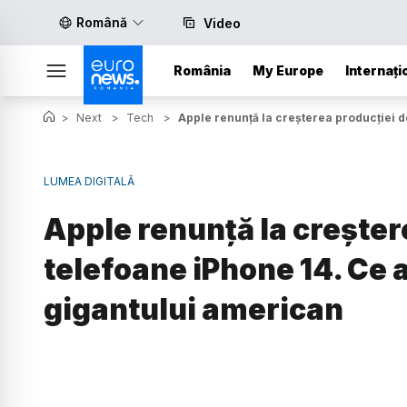
Română
Video
România
My Europe
Internați
>
Next
>
Tech
>
Apple renunță la creșterea producției d
LUMEA DIGITALĂ
Apple renunță la creșter
telefoane iPhone 14. Ce 
gigantului american