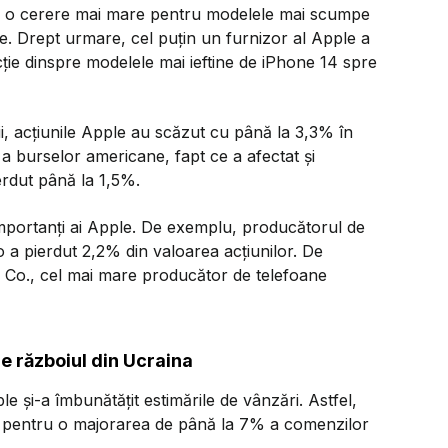
tă o cerere mai mare pentru modelele mai scumpe
ne. Drept urmare, cel puțin un furnizor al Apple a
cție dinspre modelele mai ieftine de iPhone 14 spre
i, acțiunile Apple au scăzut cu până la 3,3% în
le a burselor americane, fapt ce a afectat și
erdut până la 1,5%.
 importanți ai Apple. De exemplu, producătorul de
a pierdut 2,2% din valoarea acțiunilor. De
 Co., cel mai mare producător de telefoane
e războiul din Ucraina
le și-a îmbunătățit estimările de vânzări. Astfel,
iri pentru o majorarea de până la 7% a comenzilor