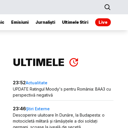
ic
Emisiuni
Jurnaliști
Ultimele Stiri
Live
ULTIMELE
23:52
Actualitate
UPDATE Ratingul Moody's pentru România: BAA3 cu
perspectivă negativă
23:46
Știri Externe
Descoperire uluitoare în Dunăre, la Budapesta: o
motocicletă militară și rămășițele a doi soldați
germani, scoase la iveală de secetă