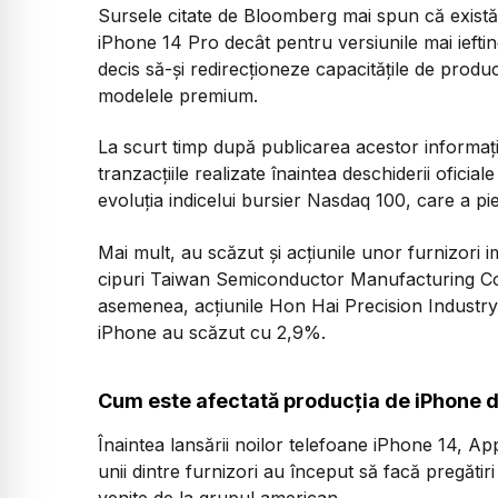
Sursele citate de Bloomberg mai spun că exis
iPhone 14 Pro decât pentru versiunile mai iefti
decis să-și redirecționeze capacitățile de produ
modelele premium.
La scurt timp după publicarea acestor informați
tranzacțiile realizate înaintea deschiderii oficia
evoluția indicelui bursier Nasdaq 100, care a pi
Mai mult, au scăzut și acțiunile unor furnizori
cipuri Taiwan Semiconductor Manufacturing Co 
asemenea, acţiunile Hon Hai Precision Industry
iPhone au scăzut cu 2,9%.
Cum este afectată producția de iPhone d
Înaintea lansării noilor telefoane iPhone 14, App
unii dintre furnizori au început să facă pregăt