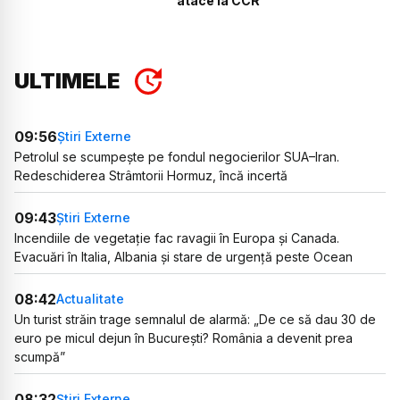
atace la CCR
ULTIMELE
09:56
Știri Externe
Petrolul se scumpește pe fondul negocierilor SUA–Iran.
Redeschiderea Strâmtorii Hormuz, încă incertă
09:43
Știri Externe
Incendiile de vegetație fac ravagii în Europa și Canada.
Evacuări în Italia, Albania și stare de urgență peste Ocean
08:42
Actualitate
Un turist străin trage semnalul de alarmă: „De ce să dau 30 de
euro pe micul dejun în București? România a devenit prea
scumpă”
08:32
Știri Externe