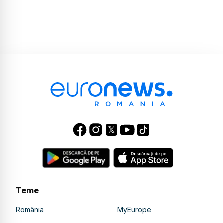
Teme
România
MyEurope