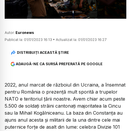
Autor:
Euronews
Publicat la:
01/01/2023 16:13
•
Actualizat la:
01/01/2023 16:27
DISTRIBUIȚI ACEASTĂ ȘTIRE
ADAUGĂ-NE CA SURSĂ PREFERATĂ PE GOOGLE
2022, anul marcat de războiul din Ucraina, a însemnat
pentru România o prezență mult sporită a trupelor
NATO e teritoriul țării noastre. Avem chiar acum peste
5.500 de soldați străini cantonați majoritatea la Cincu
sau la Mihail Kogălniceanu. La baza din Constanța au
ajuns anul acesta și militarii de la una dintre cele mai
puternice forțe de asalt din lume: celebra Divizie 101