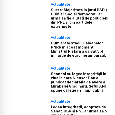
Actualitate
Surse: Majoritate în jurul PSD și
UDMR? Social democrații ar
urma să fie ajutați de politicieni
din PNL și din partidele
extremiste
Actualitate
Cum arată stadiul jaloanelor
PNRR în acest moment.
Ministrul Pîslaru a salvat 3,4
miliarde de euro nerambursabili
Actualitate
Scandal cu legea integrității în
ziua în care Nicușor Dan a
publicat declarația de avere a
Mirabelei Grădinaru. Șeful ANI
spune că legea e inaplicabilă
Actualitate
Legea integrității, adoptată de
Senat. USR și PNL ar urma să o