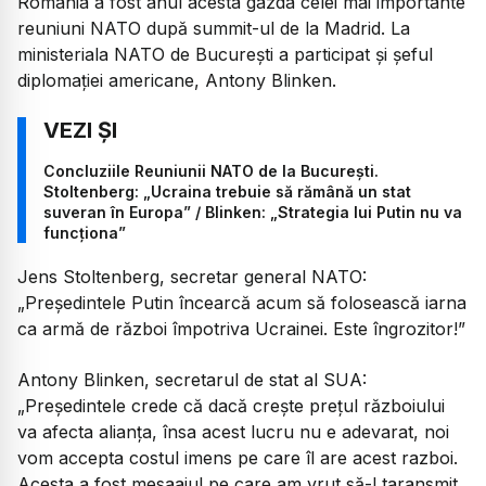
România a fost anul acesta gazda celei mai importante
reuniuni NATO după summit-ul de la Madrid. La
ministeriala NATO de București a participat și șeful
diplomației americane, Antony Blinken.
Concluziile Reuniunii NATO de la București.
Stoltenberg: „Ucraina trebuie să rămână un stat
suveran în Europa” / Blinken: „Strategia lui Putin nu va
funcționa”
Jens Stoltenberg, secretar general NATO:
„Președintele Putin încearcă acum să folosească iarna
ca armă de război împotriva Ucrainei. Este îngrozitor!”
Antony Blinken, secretarul de stat al SUA:
„Președintele crede că dacă crește prețul războiului
va afecta alianța, însa acest lucru nu e adevarat, noi
vom accepta costul imens pe care îl are acest razboi.
Acesta a fost mesaajul pe care am vrut să-l taransmit