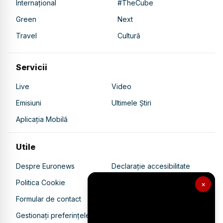
Internațional
#TheCube
Green
Next
Travel
Cultură
Servicii
Live
Video
Emisiuni
Ultimele Știri
Aplicația Mobilă
Utile
Despre Euronews
Declarație accesibilitate
Politica Cookie
Politica de confidențialitate
×
Formular de contact
Transparență în utilizarea AI
Gestionați preferințele