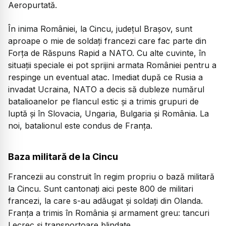
Aeropurtată.
În inima României, la Cincu, județul Brașov, sunt
aproape o mie de soldați francezi care fac parte din
Forța de Răspuns Rapid a NATO. Cu alte cuvinte, în
situații speciale ei pot sprijini armata României pentru a
respinge un eventual atac. Imediat după ce Rusia a
invadat Ucraina, NATO a decis să dubleze numărul
batalioanelor pe flancul estic și a trimis grupuri de
luptă și în Slovacia, Ungaria, Bulgaria și România. La
noi, batalionul este condus de Franța.
Baza militară de la Cincu
Francezii au construit în regim propriu o bază militară
la Cincu. Sunt cantonați aici peste 800 de militari
francezi, la care s-au adăugat și soldați din Olanda.
Franța a trimis în România și armament greu: tancuri
Lecrec și transportoare blindate.