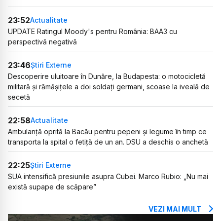
23:52
Actualitate
UPDATE Ratingul Moody's pentru România: BAA3 cu
perspectivă negativă
23:46
Știri Externe
Descoperire uluitoare în Dunăre, la Budapesta: o motocicletă
militară și rămășițele a doi soldați germani, scoase la iveală de
secetă
22:58
Actualitate
Ambulanță oprită la Bacău pentru pepeni și legume în timp ce
transporta la spital o fetiță de un an. DSU a deschis o anchetă
22:25
Știri Externe
SUA intensifică presiunile asupra Cubei. Marco Rubio: „Nu mai
există supape de scăpare”
VEZI MAI MULT