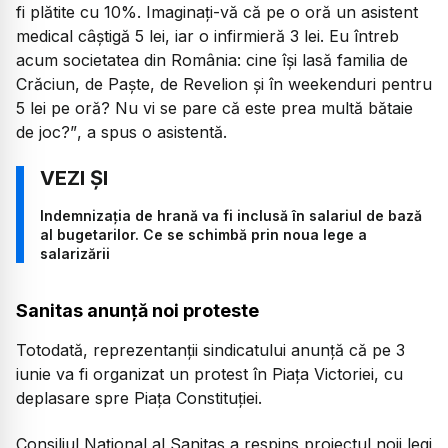
fi plătite cu 10%. Imaginați-vă că pe o oră un asistent
medical câștigă 5 lei, iar o infirmieră 3 lei. Eu întreb
acum societatea din România: cine își lasă familia de
Crăciun, de Paște, de Revelion și în weekenduri pentru
5 lei pe oră? Nu vi se pare că este prea multă bătaie
de joc?”
, a spus o asistentă.
Indemnizația de hrană va fi inclusă în salariul de bază
al bugetarilor. Ce se schimbă prin noua lege a
salarizării
Sanitas anunță noi proteste
Totodată, reprezentanții sindicatului anunță că pe 3
iunie va fi organizat un protest în Piața Victoriei, cu
deplasare spre Piața Constituției.
Consiliul Național al Sanitas a respins proiectul noii legi