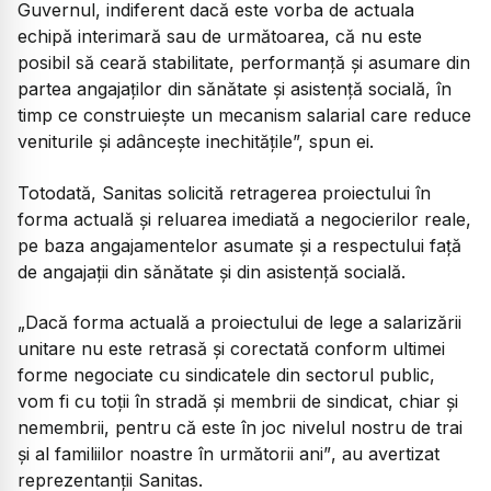
Guvernul, indiferent dacă este vorba de actuala
echipă interimară sau de următoarea, că nu este
posibil să ceară stabilitate, performanță și asumare din
partea angajaților din sănătate și asistență socială, în
timp ce construiește un mecanism salarial care reduce
veniturile și adâncește inechitățile”,
spun ei.
Totodată, Sanitas solicită retragerea proiectului în
forma actuală și reluarea imediată a negocierilor reale,
pe baza angajamentelor asumate și a respectului față
de angajații din sănătate și din asistență socială.
„Dacă forma actuală a proiectului de lege a salarizării
unitare nu este retrasă și corectată conform ultimei
forme negociate cu sindicatele din sectorul public,
vom fi cu toții în stradă și membrii de sindicat, chiar și
nemembrii, pentru că este în joc nivelul nostru de trai
și al familiilor noastre în următorii ani”
, au avertizat
reprezentanții Sanitas.