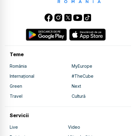
Teme
România
MyEurope
Internațional
#TheCube
Green
Next
Travel
Cultură
Servicii
Live
Video