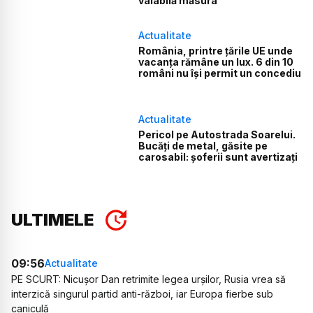
valabilă măsura
Actualitate
România, printre țările UE unde
vacanța rămâne un lux. 6 din 10
români nu își permit un concediu
Actualitate
Pericol pe Autostrada Soarelui.
Bucăți de metal, găsite pe
carosabil: șoferii sunt avertizați
ULTIMELE
09:56
Actualitate
PE SCURT: Nicușor Dan retrimite legea urșilor, Rusia vrea să
interzică singurul partid anti-război, iar Europa fierbe sub
caniculă