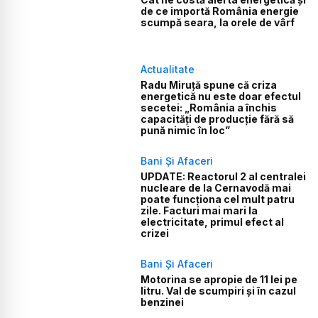
de ce importă România energie
scumpă seara, la orele de vârf
Actualitate
Radu Miruță spune că criza
energetică nu este doar efectul
secetei: „România a închis
capacități de producție fără să
pună nimic în loc”
Bani Și Afaceri
UPDATE: Reactorul 2 al centralei
nucleare de la Cernavodă mai
poate funcționa cel mult patru
zile. Facturi mai mari la
electricitate, primul efect al
crizei
Bani Și Afaceri
Motorina se apropie de 11 lei pe
litru. Val de scumpiri și în cazul
benzinei