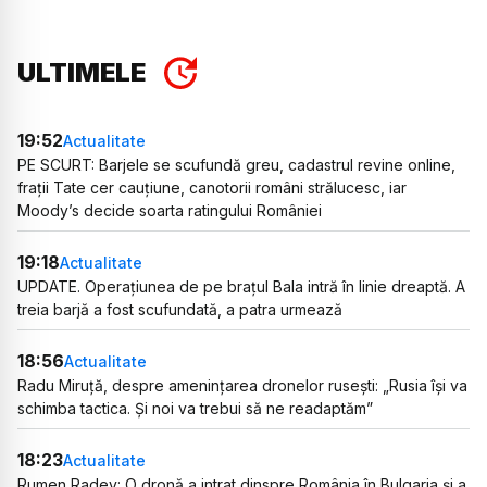
ULTIMELE
19:52
Actualitate
PE SCURT: Barjele se scufundă greu, cadastrul revine online,
frații Tate cer cauțiune, canotorii români strălucesc, iar
Moody’s decide soarta ratingului României
19:18
Actualitate
UPDATE. Operațiunea de pe brațul Bala intră în linie dreaptă. A
treia barjă a fost scufundată, a patra urmează
18:56
Actualitate
Radu Miruță, despre amenințarea dronelor rusești: „Rusia își va
schimba tactica. Și noi va trebui să ne readaptăm”
18:23
Actualitate
Rumen Radev: O dronă a intrat dinspre România în Bulgaria și a