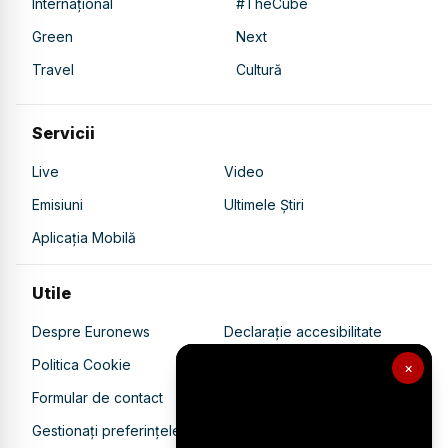
Internațional
#TheCube
Green
Next
Travel
Cultură
Servicii
Live
Video
Emisiuni
Ultimele Știri
Aplicația Mobilă
Utile
Despre Euronews
Declarație accesibilitate
Politica Cookie
Politica de confidențialitate
×
Formular de contact
Transparență în utilizarea AI
Gestionați preferințele