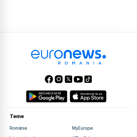
Teme
România
MyEurope