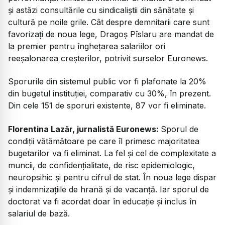
și astăzi consultările cu sindicaliștii din sănătate și
cultură pe noile grile. Cât despre demnitarii care sunt
favorizați de noua lege, Dragoș Pîslaru are mandat de
la premier pentru înghețarea salariilor ori
reeșalonarea creșterilor, potrivit surselor Euronews.
Sporurile din sistemul public vor fi plafonate la 20%
din bugetul instituției, comparativ cu 30%, în prezent.
Din cele 151 de sporuri existente, 87 vor fi eliminate.
Florentina Lazăr, jurnalistă Euronews:
Sporul de
condiții vătămătoare pe care îl primesc majoritatea
bugetarilor va fi eliminat. La fel și cel de complexitate a
muncii, de confidențialitate, de risc epidemiologic,
neuropsihic și pentru cifrul de stat. În noua lege dispar
și indemnizațiile de hrană și de vacanță. Iar sporul de
doctorat va fi acordat doar în educație și inclus în
salariul de bază.