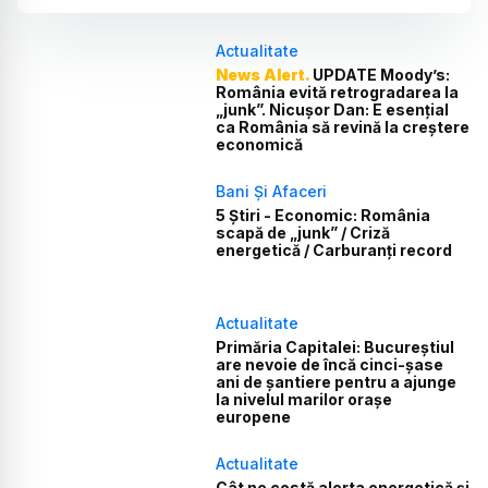
Actualitate
News Alert.
UPDATE Moody’s:
România evită retrogradarea la
„junk”. Nicușor Dan: E esențial
ca România să revină la creștere
economică
Bani Și Afaceri
5 Știri - Economic: România
scapă de „junk” / Criză
energetică / Carburanți record
Actualitate
Primăria Capitalei: Bucureștiul
are nevoie de încă cinci-șase
ani de șantiere pentru a ajunge
la nivelul marilor orașe
europene
Actualitate
Cât ne costă alerta energetică și