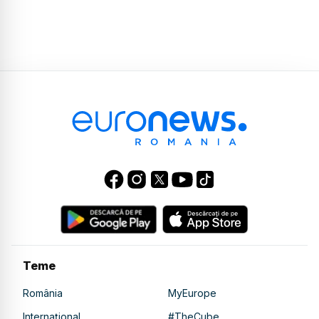
Teme
România
MyEurope
Internațional
#TheCube