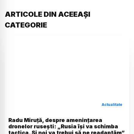
ARTICOLE DIN ACEEAȘI
CATEGORIE
Actualitate
Radu Miruță, despre amenințarea
dronelor rusești: „Rusia își va schimba
tactica. Și noi va trebui să ne readaptăm”