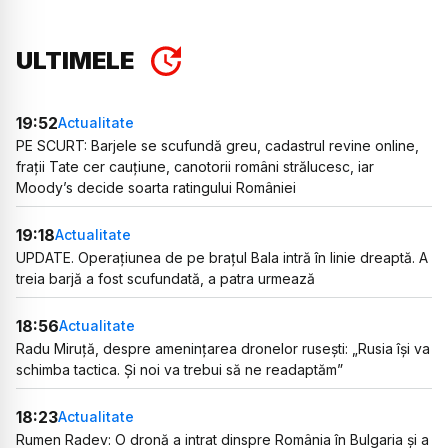
ULTIMELE
19:52
Actualitate
PE SCURT: Barjele se scufundă greu, cadastrul revine online,
frații Tate cer cauțiune, canotorii români strălucesc, iar
Moody’s decide soarta ratingului României
19:18
Actualitate
UPDATE. Operațiunea de pe brațul Bala intră în linie dreaptă. A
treia barjă a fost scufundată, a patra urmează
18:56
Actualitate
Radu Miruță, despre amenințarea dronelor rusești: „Rusia își va
schimba tactica. Și noi va trebui să ne readaptăm”
18:23
Actualitate
Rumen Radev: O dronă a intrat dinspre România în Bulgaria și a