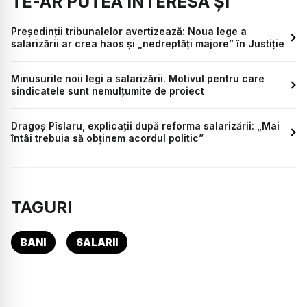
TE-AR PUTEA INTERESA ȘI
Președinții tribunalelor avertizează: Noua lege a
salarizării ar crea haos și „nedreptăți majore” în Justiție
Minusurile noii legi a salarizării. Motivul pentru care
sindicatele sunt nemulțumite de proiect
Dragoș Pîslaru, explicații după reforma salarizării: „Mai
întâi trebuia să obținem acordul politic”
TAGURI
BANI
SALARII