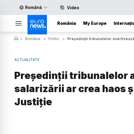
Română
Video
România
My Europe
Internați
>
România
>
Politic
>
Președinții tribunalelor avertizează
ACTUALITATE
Președinții tribunalelor
salarizării ar crea haos 
Justiție