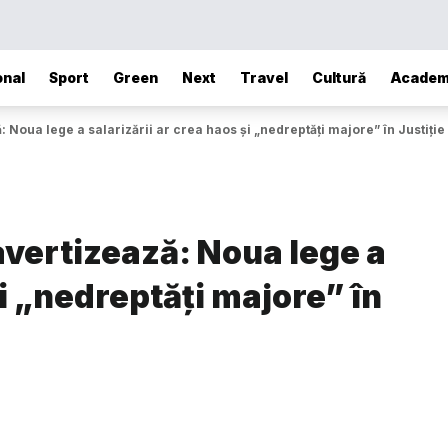
onal
Sport
Green
Next
Travel
Cultură
Academ
: Noua lege a salarizării ar crea haos și „nedreptăți majore” în Justiție
 avertizează: Noua lege a
și „nedreptăți majore” în