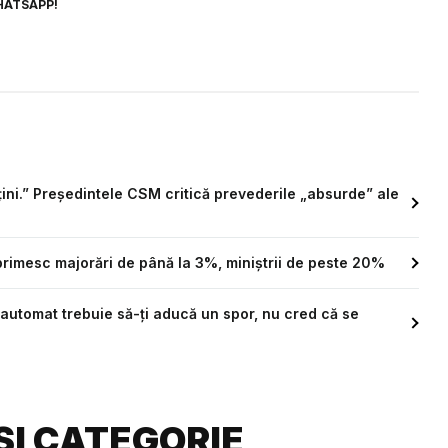
HATSAPP!
țini.” Președintele CSM critică prevederile „absurde” ale
 primesc majorări de până la 3%, miniștrii de peste 20%
 automat trebuie să-ți aducă un spor, nu cred că se
ȘI CATEGORIE