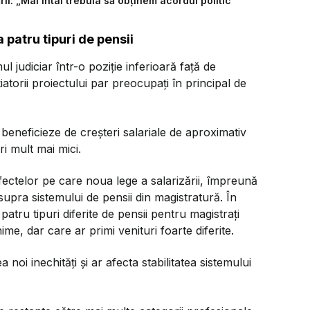
ii: „Mai întâi trebuia să obținem acordul politic”
 patru tipuri de pensii
 judiciar într-o poziție inferioară față de
nițiatorii proiectului par preocupați în principal de
ă beneficieze de creșteri salariale de aproximativ
i mult mai mici.
efectelor pe care noua lege a salarizării, împreună
supra sistemului de pensii din magistratură. În
patru tipuri diferite de pensii pentru magistrați
me, dar care ar primi venituri foarte diferite.
noi inechități și ar afecta stabilitatea sistemului