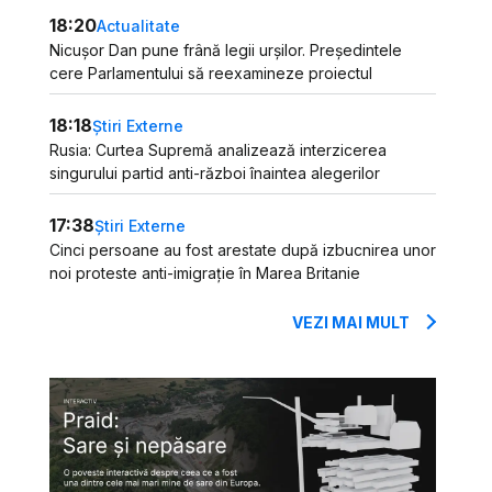
18:20
Actualitate
Nicușor Dan pune frână legii urșilor. Președintele
cere Parlamentului să reexamineze proiectul
18:18
Știri Externe
Rusia: Curtea Supremă analizează interzicerea
singurului partid anti-război înaintea alegerilor
17:38
Știri Externe
Cinci persoane au fost arestate după izbucnirea unor
noi proteste anti-imigrație în Marea Britanie
VEZI MAI MULT