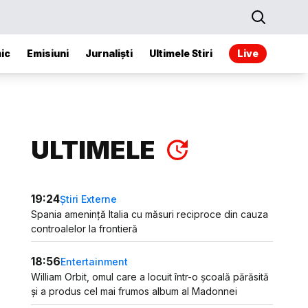
ic
Emisiuni
Jurnaliști
Ultimele Stiri
Live
ULTIMELE
19:24
Știri Externe
Spania amenință Italia cu măsuri reciproce din cauza
controalelor la frontieră
18:56
Entertainment
William Orbit, omul care a locuit într-o școală părăsită
și a produs cel mai frumos album al Madonnei