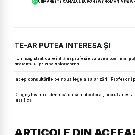
URMĂREȘTE CANALUL EURONEWS ROMÂNIA PE W
TE-AR PUTEA INTERESA ȘI
„Un magistrat care intră în profesie va avea bani mai pu
proiectului privind salarizarea
Încep consultările pe noua lege a salarizării. Profesorii
Dragoș Pîslaru: Ideea că dacă ai doctorat, lucrul acesta
justifică
ARTICOLE DIN ACEEA