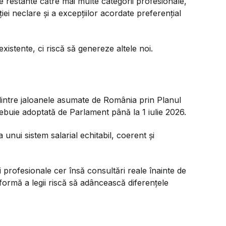
ale restante către mai multe categorii profesionale,
ei neclare și a excepțiilor acordate preferențial
xistente, ci riscă să genereze altele noi.
 dintre jaloanele asumate de România prin Planul
rebuie adoptată de Parlament până la 1 iulie 2026.
nui sistem salarial echitabil, coerent și
i profesionale cer însă consultări reale înainte de
formă a legii riscă să adâncească diferențele