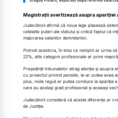
Dragoș Pîslaru, explicații după reforma salarizăr
Magistrații avertizează asupra apariției a
Judecătorii afirmă că noua lege plasează sistemul
celelalte puteri ale statului și critică faptul că i
majorarea salariilor demnitarilor.
Potrivit acestora, în timp ce miniștrii ar urma s
22%, alte categorii profesionale ar primi majorăr
Președinții tribunalelor atrag atenția și asupra 
cu proiectul privind pensiile, le-ar putea avea a
plus, noile reguli ar putea conduce la apariția a 
care au același grad profesional și aceeași vechi
Judecătorii consideră că aceste diferențe ar crea 
de Justiție.