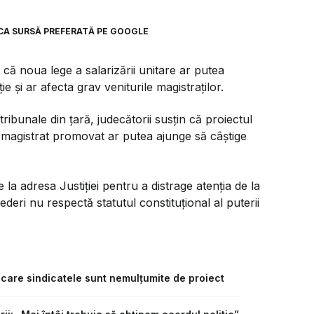
CA SURSĂ PREFERATĂ PE GOOGLE
 că noua lege a salarizării unitare ar putea
e și ar afecta grav veniturile magistraților.
ibunale din țară, judecătorii susțin că proiectul
n magistrat promovat ar putea ajunge să câștige
e la adresa Justiției pentru a distrage atenția de la
eri nu respectă statutul constituțional al puterii
ru care sindicatele sunt nemulțumite de proiect