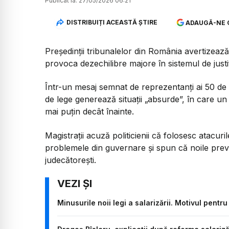
Publicat la:
27/05/2026 06:21
DISTRIBUIȚI ACEASTĂ ȘTIRE
ADAUGĂ-NE 
Președinții tribunalelor din România avertizează
provoca dezechilibre majore în sistemul de justiți
Într-un mesaj semnat de reprezentanți ai 50 de tr
de lege generează situații „absurde”, în care u
mai puțin decât înainte.
Magistrații acuză politicienii că folosesc atacuril
problemele din guvernare și spun că noile preved
judecătorești.
Minusurile noii legi a salarizării. Motivul pent