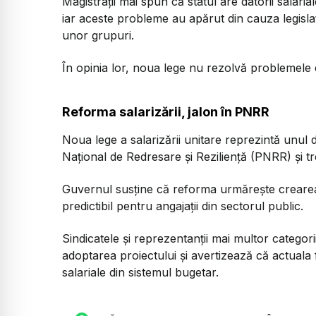
Magistrații mai spun că statul are datorii salari
iar aceste probleme au apărut din cauza legislați
unor grupuri.
În opinia lor, noua lege nu rezolvă problemele e
Reforma salarizării, jalon în PNRR
Noua lege a salarizării unitare reprezintă unul
Național de Redresare și Reziliență (PNRR) și t
Guvernul susține că reforma urmărește crearea u
predictibil pentru angajații din sectorul public.
Sindicatele și reprezentanții mai multor categori
adoptarea proiectului și avertizează că actuala 
salariale din sistemul bugetar.