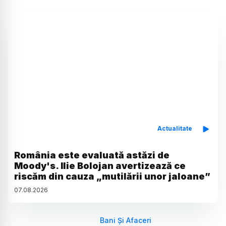
Actualitate
România este evaluată astăzi de
Moody's. Ilie Bolojan avertizează ce
riscăm din cauza „mutilării unor jaloane”
07
.
08
.
2026
Bani Și Afaceri