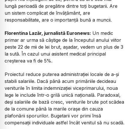
lungă perioadă de pregătire dintre toți bugetarii. Are
un sistem complicat de învățământ, are
responsabilitate, are o importanță bună a muncii.
Florentina Lazăr, jurnalistă Euronews:
Un medic
primar ar urma să câștige de la începutul anului viitor
peste 22 de mii de lei brut, așadar, vedem un plus de 3
la sută. În cazul unui asistent medical principal
creșterea va fi de 5%.
Proiectul reduce puterea administrației locale de a-și
stabili salariile. Dacă până acum primăriile decideau
veniturile în limita indemnizației viceprimarului, noua
lege le include într-o grilă unică națională. Paradoxal,
deși salariile de bază cresc, veniturile brute pot scădea
de la comune până la marile orașe din cauza
plafonării sporurilor. Bugetarii vor primi însă
compensații individuale astfel încât venitul să nu scadă.