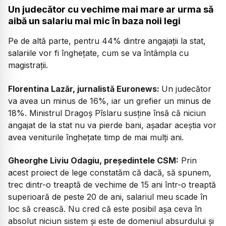
Un judecător cu vechime mai mare ar urma să
aibă un salariu mai mic în baza noii legi
Pe de altă parte, pentru 44% dintre angajații la stat,
salariile vor fi înghețate, cum se va întâmpla cu
magistrații.
Florentina Lazăr, jurnalistă Euronews:
Un judecător
va avea un minus de 16%, iar un grefier un minus de
18%. Ministrul Dragoș Pîslaru susține însă că niciun
angajat de la stat nu va pierde bani, așadar aceștia vor
avea veniturile înghețate timp de mai mulți ani.
Gheorghe Liviu Odagiu, președintele CSM:
Prin
acest proiect de lege constatăm că dacă, să spunem,
trec dintr-o treaptă de vechime de 15 ani într-o treaptă
superioară de peste 20 de ani, salariul meu scade în
loc să crească. Nu cred că este posibil așa ceva în
absolut niciun sistem și este de domeniul absurdului și