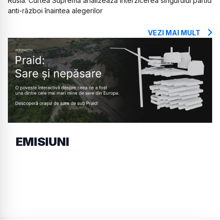
Rusia: Curtea Supremă analizează interzicerea singurului partid
anti-război înaintea alegerilor
VEZI MAI MULT
EMISIUNI