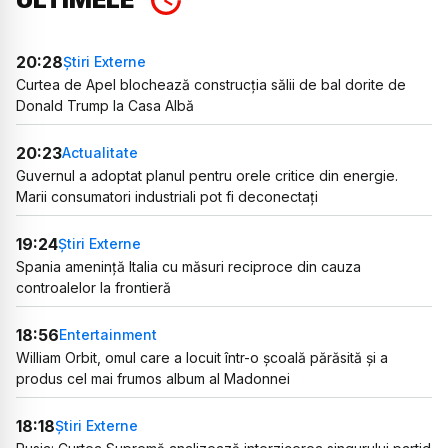
20:28
Știri Externe
Curtea de Apel blochează construcția sălii de bal dorite de
Donald Trump la Casa Albă
20:23
Actualitate
Guvernul a adoptat planul pentru orele critice din energie.
Marii consumatori industriali pot fi deconectați
19:24
Știri Externe
Spania amenință Italia cu măsuri reciproce din cauza
controalelor la frontieră
18:56
Entertainment
William Orbit, omul care a locuit într-o școală părăsită și a
produs cel mai frumos album al Madonnei
18:18
Știri Externe