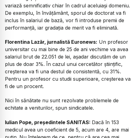
variază semnificativ chiar în cadrul aceluiași domeniu.
De exemplu, în învățământ, sporul de doctorat va fi
inclus în salariul de bază, vor fi introduse premii de
performanță, iar gradația de merit va fi eliminată.
Florentina Lazăr, jurnalistă Euronews:
Un profesor
universitar cu mai bine de 25 de ani vechime va avea
salariul brut de 22.051 de lei, așadar discutăm de un
plus de doar 3%. În cazul unui cercetător științific,
creșterea va fi una destul de consistentă, cu 31%.
Pentru un profesor cu studii superioare, creșterea va
fi de un procent.
Nici în sănătate nu sunt rezolvate problemele de
echitate a veniturilor, spun sindicatele.
Iulian Pope, președintele SANITAS:
Dacă în 153
medicul avea un coeficient de 5, acum are 4, are mai
puțin. Nu înțelegem de ce, pentru că are cea mai