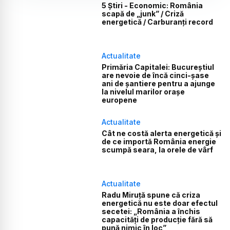
5 Știri - Economic: România
scapă de „junk” / Criză
energetică / Carburanți record
Actualitate
Primăria Capitalei: Bucureștiul
are nevoie de încă cinci-șase
ani de șantiere pentru a ajunge
la nivelul marilor orașe
europene
Actualitate
Cât ne costă alerta energetică și
de ce importă România energie
scumpă seara, la orele de vârf
Actualitate
Radu Miruță spune că criza
energetică nu este doar efectul
secetei: „România a închis
capacități de producție fără să
pună nimic în loc”