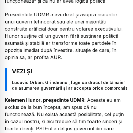
funcționează” și că nu ar avea logică politică.
Președintele UDMR a avertizat și asupra riscurilor
unui guvern tehnocrat sau ale unei majorități
construite artificial doar pentru votarea executivului.
Hunor susține că un guvern fără susținere politică
asumată și stabilă ar transforma toate partidele în
opoziție imediat după învestire, situație de care, în
opinia sa, ar profita AUR.
Ludovic Orban: Grindeanu „fuge ca dracul de tămâie”
de asumarea guvernării și ar accepta orice compromis
Kelemen Hunor, președinte UDMR
:
Aceasta eu am
exclus de la bun început, am spus că nu
funcționează. Nu există această posibilitate, cel puțin
în cazul nostru, și aici trebuie să fim foarte sinceri și
foarte direcți. PSD-ul a dat jos guvernul din care