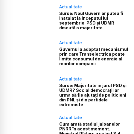
Actualitate
Surse: Noul Guvern ar putea fi
instalat la începutul lui
septembrie. PSD și UDMR
discută o majoritate
Actualitate
Guvernul a adoptat mecanismul
prin care Transelectrica poate
limita consumul de energie al
marilor companii
Actualitate
Surse: Majoritate în jurul PSD și
UDMR? Social democrații ar
urma să fie ajutați de politicieni
din PNL și din partidele
extremiste
Actualitate
Cum arată stadiul jaloanelor
PNRR în acest moment.
Ministrul Pîslaru a salvat 3,4