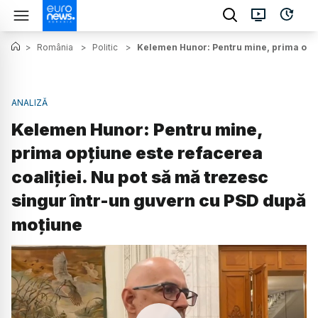
>
România
>
Politic
>
Kelemen Hunor: Pentru mine, prima opțiu
ANALIZĂ
Kelemen Hunor: Pentru mine,
prima opțiune este refacerea
coaliției. Nu pot să mă trezesc
singur într-un guvern cu PSD după
moțiune