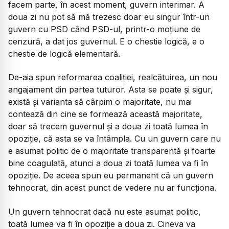
facem parte, în acest moment, guvern interimar. A
doua zi nu pot să mă trezesc doar eu singur într-un
guvern cu PSD când PSD-ul, printr-o moțiune de
cenzură, a dat jos guvernul. E o chestie logică, e o
chestie de logică elementară.
De-aia spun reformarea coaliției, realcătuirea, un nou
angajament din partea tuturor. Asta se poate și sigur,
există și varianta să cârpim o majoritate, nu mai
contează din cine se formează această majoritate,
doar să trecem guvernul și a doua zi toată lumea în
opoziție, că asta se va întâmpla. Cu un guvern care nu
e asumat politic de o majoritate transparentă și foarte
bine coagulată, atunci a doua zi toată lumea va fi în
opoziție. De aceea spun eu permanent că un guvern
tehnocrat, din acest punct de vedere nu ar funcționa.
Un guvern tehnocrat dacă nu este asumat politic,
toată lumea va fi în opoziție a doua zi. Cineva va