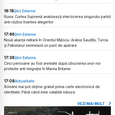
18:18
Știri Externe
Rusia: Curtea Supremă analizează interzicerea singurului partid
anti-război înaintea alegerilor
17:46
Știri Externe
Nouă alianță militară în Orientul Mijlociu. Arabia Saudită, Turcia
și Pakistanul semnează un pact de apărare
17:38
Știri Externe
Cinci persoane au fost arestate după izbucnirea unor noi
proteste anti-imigrație în Marea Britanie
17:08
Actualitate
Românii mai pot obține gratuit prima carte electronică de
identitate. Până când este valabilă măsura
VEZI MAI MULT