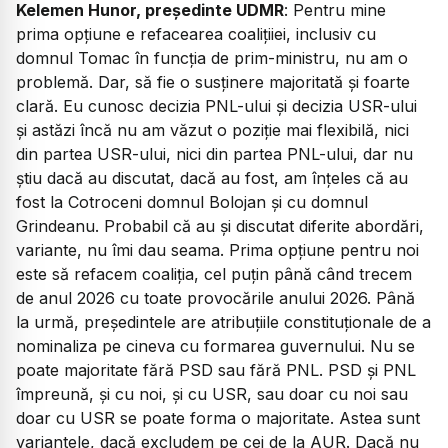
Kelemen Hunor, președinte UDMR
:
Pentru mine
prima opțiune e refacearea coalițiiei, inclusiv cu
domnul Tomac în funcția de prim-ministru, nu am o
problemă. Dar, să fie o susținere majoritată și foarte
clară. Eu cunosc decizia PNL-ului și decizia USR-ului
și astăzi încă nu am văzut o poziție mai flexibilă, nici
din partea USR-ului, nici din partea PNL-ului, dar nu
știu dacă au discutat, dacă au fost, am înțeles că au
fost la Cotroceni domnul Bolojan și cu domnul
Grindeanu. Probabil că au și discutat diferite abordări,
variante, nu îmi dau seama. Prima opțiune pentru noi
este să refacem coaliția, cel puțin până când trecem
de anul 2026 cu toate provocările anului 2026. Până
la urmă, președintele are atribuțiile constituționale de a
nominaliza pe cineva cu formarea guvernului. Nu se
poate majoritate fără PSD sau fără PNL. PSD și PNL
împreună, și cu noi, și cu USR, sau doar cu noi sau
doar cu USR se poate forma o majoritate. Astea sunt
variantele, dacă excludem pe cei de la AUR. Dacă nu