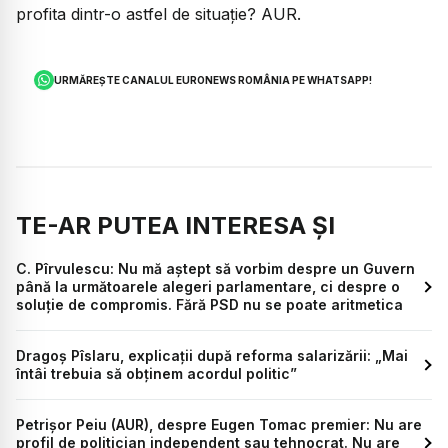
profita dintr-o astfel de situație? AUR.
URMĂREȘTE CANALUL EURONEWS ROMÂNIA PE WHATSAPP!
TE-AR PUTEA INTERESA ȘI
C. Pîrvulescu: Nu mă aștept să vorbim despre un Guvern
până la următoarele alegeri parlamentare, ci despre o
soluție de compromis. Fără PSD nu se poate aritmetica
Dragoș Pîslaru, explicații după reforma salarizării: „Mai
întâi trebuia să obținem acordul politic”
Petrișor Peiu (AUR), despre Eugen Tomac premier: Nu are
profil de politician independent sau tehnocrat. Nu are