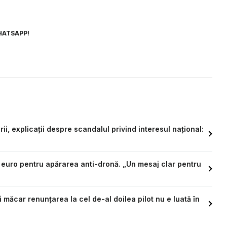
HATSAPP!
i, explicații despre scandalul privind interesul național:
de euro pentru apărarea anti-dronă. „Un mesaj clar pentru
ci măcar renunțarea la cel de-al doilea pilot nu e luată în