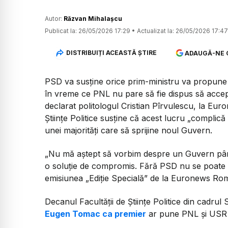
Autor:
Răzvan Mihalașcu
Publicat la:
26/05/2026 17:29
•
Actualizat la:
26/05/2026 17:47
DISTRIBUIȚI ACEASTĂ ȘTIRE
ADAUGĂ-NE 
PSD va susține orice prim-ministru va propune 
în vreme ce PNL nu pare să fie dispus să accepte
declarat politologul Cristian Pîrvulescu, la Eu
Științe Politice susține că acest lucru „complică
unei majorități care să sprijine noul Guvern.
„Nu mă aștept să vorbim despre un Guvern până
o soluție de compromis. Fără PSD nu se poate a
emisiunea „Ediție Specială” de la Euronews Ro
Decanul Facultății de Științe Politice din cadru
Eugen Tomac ca premier
ar pune PNL și USR „î