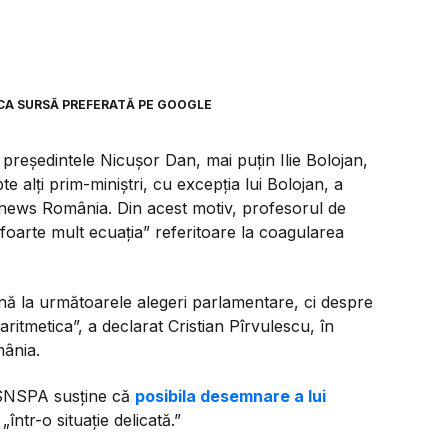
CA SURSĂ PREFERATĂ PE GOOGLE
președintele Nicușor Dan, mai puțin Ilie Bolojan,
 alți prim-miniștri, cu excepția lui Bolojan, a
ronews România. Din acest motiv, profesorul de
 foarte mult ecuația” referitoare la coagularea
 la următoarele alegeri parlamentare, ci despre
ritmetica”,
a declarat Cristian Pîrvulescu, în
mânia.
l SNSPA susține că
posibila desemnare a lui
ntr-o situație delicată.”