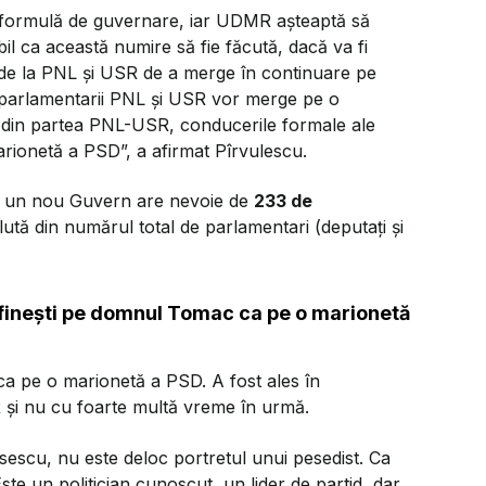
 formulă de guvernare, iar UDMR așteaptă să
bil ca această numire să fie făcută, dacă va fi
r de la PNL și USR de a merge în continuare pe
ți parlamentarii PNL și USR vor merge pe o
at din partea PNL-USR, conducerile formale ale
marionetă a PSD
”, a afirmat Pîrvulescu.
i, un nou Guvern are nevoie de
233 de
tă din numărul total de parlamentari (deputați și
definești pe domnul Tomac ca pe o marionetă
ca pe o marionetă a PSD. A fost ales în
și nu cu foarte multă vreme în urmă.
ăsescu, nu este deloc portretul unui pesedist. Ca
e un politician cunoscut, un lider de partid, dar