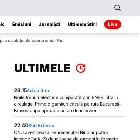
ic
Emisiuni
Jurnaliști
Ultimele Stiri
Live
pre o soluție de compromis. Fără PSD nu se poate aritmetica
ULTIMELE
23:15
Actualitate
Noile trenuri electrice cumpărate prin PNRR intră în
circulație. Primele garnituri circulă pe ruta București–
Brașov după aproape un an de întârzieri
22:40
Știri Externe
ONU avertizează: Fenomenul El Niño ar putea
împinge încă 49 de milioane de oameni în foamete