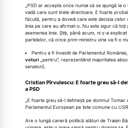
„
PSD ar accepta orice numai să se ajungă la o
vadă care sunt liniile directoare. E foarte proba
făcută, pentru a dovedi care este decizia celo
linia pe care au afirmat-o. Nu este sigur că to
asemenea linie. Știți, până acum, ni s-a explic
partidelor, că orice prim-ministru vine va fi o 
Pentru a fi învestit de Parlamentul Românie
voturi
„pentru”, reprezentând majoritatea absolu
senatori).
Cristian Pîrvulescu: E foarte greu să-l 
a PSD
„E foarte greu să-l definești pe domnul Tomac 
Parlamentul European pe liste comune cu USR 
Are o lungă carieră politică alături de Traian B
urmare, este o mare șansă pentru domnia sa. Est