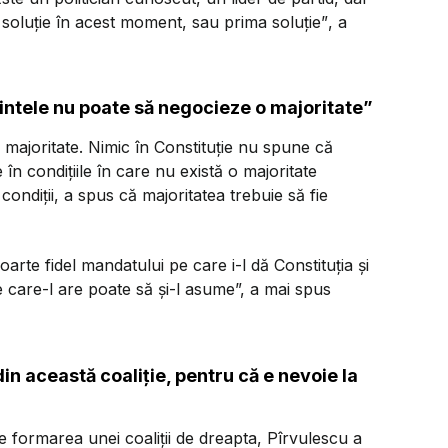
soluție în acest moment, sau prima soluție”
, a
intele nu poate să negocieze o majoritate”
majoritate. Nimic în Constituție nu spune că
în condițiile în care nu există o majoritate
condiții, a spus că majoritatea trebuie să fie
arte fidel mandatului pe care i-l dă Constituția și
 care-l are poate să și-l asume”, a mai spus
in această coaliție, pentru că e nevoie la
 formarea unei coaliții de dreapta, Pîrvulescu a