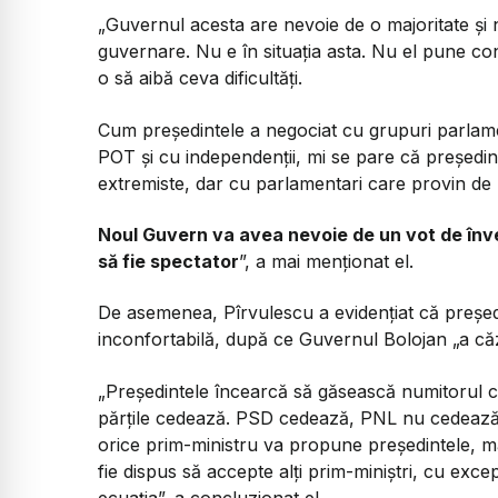
„
Guvernul acesta are nevoie de o majoritate și
guvernare. Nu e în situația asta. Nu el pune c
o să aibă ceva dificultăți.
Cum președintele a negociat cu grupuri parlame
POT și cu independenții, mi se pare că președint
extremiste, dar cu parlamentari care provin de l
Noul Guvern va avea nevoie de un vot de înve
să fie spectator
”, a mai menționat el.
De asemenea, Pîrvulescu a evidențiat că președi
inconfortabilă, după ce Guvernul Bolojan „a că
„Președintele încearcă să găsească numitoru
părțile cedează. PSD cedează, PNL nu cedează. (
orice prim-ministru va propune președintele, m
fie dispus să accepte alți prim-miniștri, cu exc
ecuația”, a concluzionat el.