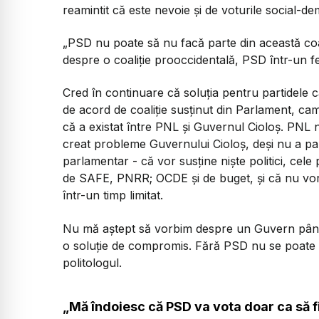
reamintit că este nevoie și de voturile social-d
„PSD nu poate să nu facă parte din această coa
despre o coaliție prooccidentală, PSD într-un fel
Cred în continuare că soluția pentru partidele c
de acord de coaliție susținut din Parlament, c
că a existat între PNL și Guvernul Cioloș. PNL 
creat probleme Guvernului Cioloș, deși nu a par
parlamentar - că vor susține niște politici, cele
de SAFE, PNRR; OCDE și de buget, și că nu vor 
într-un timp limitat.
Nu mă aștept să vorbim despre un Guvern până 
o soluție de compromis. Fără PSD nu se poate ar
politologul.
„Mă îndoiesc că PSD va vota doar ca să f