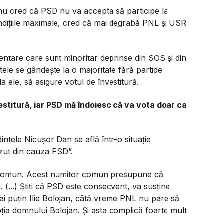
 nu cred că PSD nu va accepta să participe la
ondițiile maximale, cred că mai degrabă PNL și USR
ntare care sunt minoritar deprinse din SOS și din
ele se gândește la o majoritate fără partide
a ele, să asigure votul de învestitură.
stitură, iar PSD mă îndoiesc că va vota doar ca
ntele Nicușor Dan se află într-o situație
zut din cauza PSD”.
l comun. Acest numitor comun presupune că
...) Știți că PSD este consecvent, va susține
ai puțin Ilie Bolojan, câtă vreme PNL nu pare să
epția domnului Bolojan. Și asta complică foarte mult