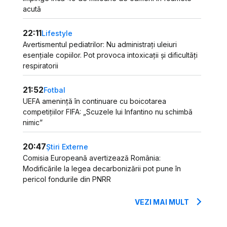
acută
22:11
Lifestyle
Avertismentul pediatrilor: Nu administrați uleiuri
esențiale copiilor. Pot provoca intoxicații și dificultăți
respiratorii
21:52
Fotbal
UEFA amenință în continuare cu boicotarea
competițiilor FIFA: „Scuzele lui Infantino nu schimbă
nimic”
20:47
Știri Externe
Comisia Europeană avertizează România:
Modificările la legea decarbonizării pot pune în
pericol fondurile din PNRR
VEZI MAI MULT