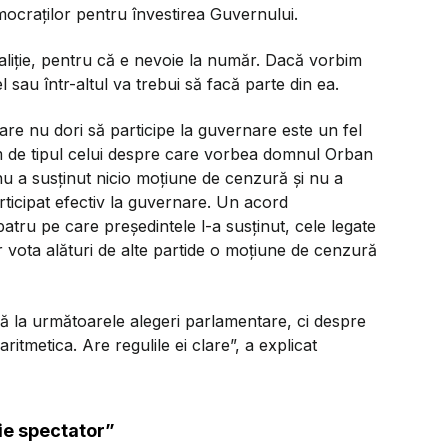
emocraților pentru învestirea Guvernului.
liție, pentru că e nevoie la număr. Dacă vorbim
 sau într-altul va trebui să facă parte din ea.
are nu dori să participe la guvernare este un fel
am de tipul celui despre care vorbea domnul Orban
nu a susținut nicio moțiune de cenzură și nu a
ticipat efectiv la guvernare. Un acord
 patru pe care președintele l-a susținut, cele legate
vota alături de alte partide o moțiune de cenzură
la următoarele alegeri parlamentare, ci despre
itmetica. Are regulile ei clare”,
a explicat
ie spectator”