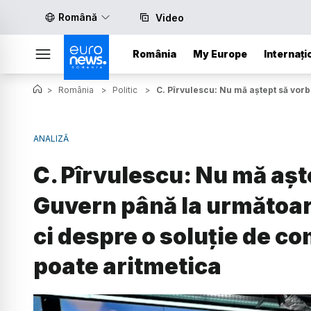
Română
Video
România
My Europe
Internați
>
România
>
Politic
>
C. Pîrvulescu: Nu mă aștept să vor
ANALIZĂ
C. Pîrvulescu: Nu mă aș
Guvern până la următoar
ci despre o soluție de c
poate aritmetica