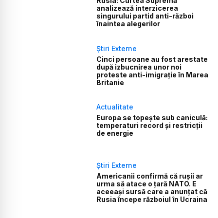
Rusia: Curtea Supremă
analizează interzicerea
singurului partid anti-război
înaintea alegerilor
Știri Externe
Cinci persoane au fost arestate
după izbucnirea unor noi
proteste anti-imigrație în Marea
Britanie
Actualitate
Europa se topește sub caniculă:
temperaturi record și restricții
de energie
Știri Externe
Americanii confirmă că rușii ar
urma să atace o țară NATO. E
aceeași sursă care a anunțat că
Rusia începe războiul în Ucraina