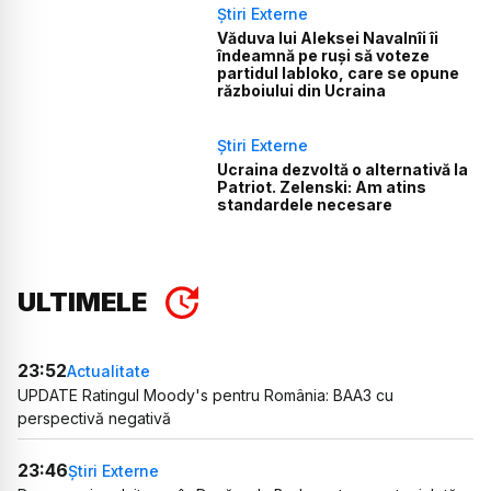
Știri Externe
Văduva lui Aleksei Navalnîi îi
îndeamnă pe ruși să voteze
partidul Iabloko, care se opune
războiului din Ucraina
Știri Externe
Ucraina dezvoltă o alternativă la
Patriot. Zelenski: Am atins
standardele necesare
ULTIMELE
23:52
Actualitate
UPDATE Ratingul Moody's pentru România: BAA3 cu
perspectivă negativă
23:46
Știri Externe