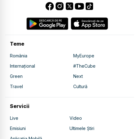
Teme
România
MyEurope
Internațional
#TheCube
Green
Next
Travel
Cultură
Servicii
Live
Video
Emisiuni
Ultimele Știri
Aplicația Mobilă