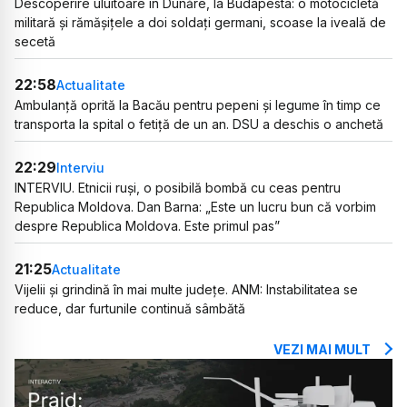
Descoperire uluitoare în Dunăre, la Budapesta: o motocicletă
militară și rămășițele a doi soldați germani, scoase la iveală de
secetă
22:58
Actualitate
Ambulanță oprită la Bacău pentru pepeni și legume în timp ce
transporta la spital o fetiță de un an. DSU a deschis o anchetă
22:29
Interviu
INTERVIU. Etnicii ruși, o posibilă bombă cu ceas pentru
Republica Moldova. Dan Barna: „Este un lucru bun că vorbim
despre Republica Moldova. Este primul pas”
21:25
Actualitate
Vijelii și grindină în mai multe județe. ANM: Instabilitatea se
reduce, dar furtunile continuă sâmbătă
VEZI MAI MULT