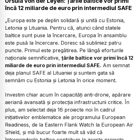
Ursula von der Leyen: Țările baltice vor primi
încă 12 miliarde de euro prin intermediul SAFE
„Europa este pe deplin solidară și unită cu Estonia,
Letonia și Lituania. Pentru că, atunci când statele
baltice sunt puse la încercare, Europa în ansamblu
este pusă la încercare. Doresc să subliniez patru
puncte. Primul este pregătirea. Pe lângă eforturile
naționale semnificative,
țările baltice vor primi încă 12
miliarde de euro prin intermediul SAFE.
Am semnat
deja planul SAFE al Lituaniei și suntem gata să
semnăm cu Estonia și Letonia în orice moment.
Investim chiar acum în capacități anti-drone, apărare
aeriană avansată și protecția infrastructurii critice. În
plus, am selectat deja 16 proiecte noi în cadrul
inițiativelor emblematice ale programului European
Readiness, de la Eastern Flank Watch la European Air
Shield, și mă bucur foarte mult să văd că
întreprinderile baltice contribuie la aceste proiecte.