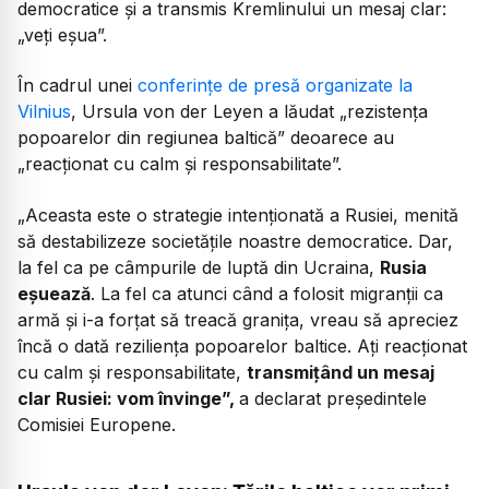
democratice și a transmis Kremlinului un mesaj clar:
„veți eșua”.
În cadrul unei
conferințe de presă organizate la
Vilnius
, Ursula von der Leyen a lăudat „rezistența
popoarelor din regiunea baltică” deoarece au
„reacționat cu calm și responsabilitate”.
„
Aceasta este o strategie intenționată a Rusiei, menită
să destabilizeze societățile noastre democratice. Dar,
la fel ca pe câmpurile de luptă din Ucraina,
Rusia
eșuează
. La fel ca atunci când a folosit migranții ca
armă și i-a forțat să treacă granița, vreau să apreciez
încă o dată reziliența popoarelor baltice. Ați reacționat
cu calm și responsabilitate,
transmițând un mesaj
clar Rusiei: vom învinge
”,
a declarat președintele
Comisiei Europene.