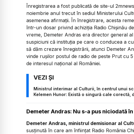
Înregistrarea a fost publicată de site-ul 2mnews.ro
noiembrie anul trecut în sediul Ministerului Cul
asemenea afirmații. În înregistrare, acesta re
într-un dosar privind achiziția Radio Chișinău 
vreme, Demeter Andras era director general al p
suspiciuni că instituția pe care o conducea a 
să dăm crezare înregistrării, atunci Demeter And
vinde rușilor postul de radio de peste Prut cu 5
de interesul național al României.
Ministrul interimar al Culturii, în centrul unui 
Kelemen Hunor: Există o singură cale corectă, d
Demeter Andras: Nu s-a pus niciodată în
Demeter Andras, ministrul demisionar al Cultu
susținută în care am înființat Radio România Chi