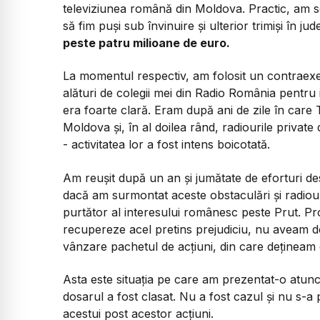
televiziunea română din Moldova. Practic, am se
să fim puși sub învinuire și ulterior trimiși în j
peste patru milioane de euro.
La momentul respectiv, am folosit un contraex
alături de colegii mei din Radio România pentru in
era foarte clară. Eram după ani de zile în care 
Moldova și, în al doilea rând, radiourile priva
- activitatea lor a fost intens boicotată.
Am reușit după un an și jumătate de eforturi de
dacă am surmontat aceste obstaculări și radiou
purtător al interesului românesc peste Prut. Pr
recupereze acel pretins prejudiciu, nu aveam d
vânzare pachetul de acțiuni, din care dețineam
Asta este situația pe care am prezentat-o atunci
dosarul a fost clasat. Nu a fost cazul și nu s-a
acestui post acestor acțiuni.