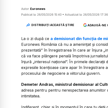
Autor:
Euronews
Publicat la:
26/05/2026 15:40
•
Actualizat la:
26/05/2026 17:36
DISTRIBUIȚI ACEASTĂ ȘTIRE
ADAUGĂ-NE 
La o zi după ce
a demisionat din funcția de min
Euronews România că nu a amenințat și consider
prezentată” în înregistrarea în care ar înjura „i
că va face plângere penală împotriva jurnalistul
înjură „interesul național”. În primele declaraț
expresiile licențioase care apar în înregistrare 
procesului de negociere a viitorului guvern.
Demeter Andras, ministrul demisionar al Cultu
adresa pentru pentru nerespectarea anumitor dr
intimitatea.
Indiferent, chiar și în momentul în care tu deții 