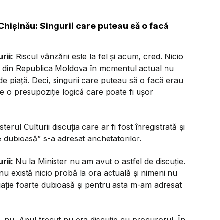
 Chișinău: Singurii care puteau să o facă
rii:
Riscul vânzării este la fel și acum, cred. Nicio
ivat din Republica Moldova în momentul actual nu
e piață. Deci, singurii care puteau să o facă erau
te o presupoziție logică care poate fi ușor
rul Culturii discuția care ar fi fost înregistrată și
e dubioasă” s-a adresat anchetatorilor.
rii:
Nu la Minister nu am avut o astfel de discuție.
, nu există nicio probă la ora actuală și nimeni nu
ituație foarte dubioasă și pentru asta m-am adresat
 nu. Anul trecut nu era discuție cu procurorul. În