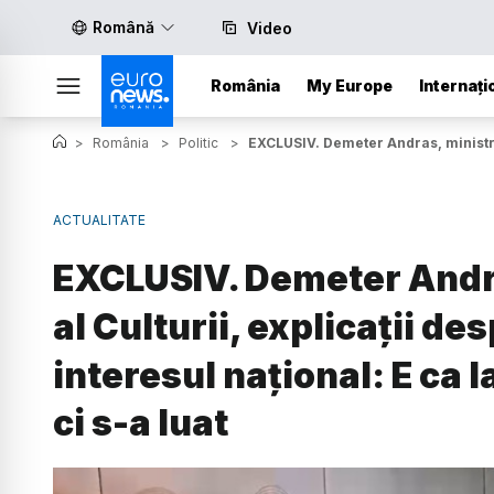
Română
Video
România
My Europe
Internați
>
România
>
Politic
>
EXCLUSIV. Demeter Andras, ministrul 
ACTUALITATE
EXCLUSIV. Demeter Andr
al Culturii, explicații d
interesul național: E ca l
ci s-a luat