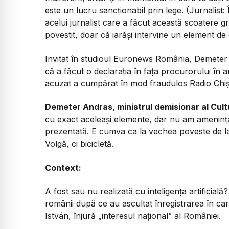
este un lucru sancționabil prin lege. (Jurnalist: 
acelui jurnalist care a făcut această scoatere g
povestit, doar că iarăși intervine un element de
Invitat în studioul Euronews România, Demeter A
că a făcut o declarația în fața procurorului în a
acuzat a cumpărat în mod fraudulos Radio Chiș
Demeter Andras, ministrul demisionar al Cultu
cu exact aceleași elemente, dar nu am amenințat
prezentată. E cumva ca la vechea poveste de la 
Volgă, ci bicicletă.
Context:
A fost sau nu realizată cu inteligența artificial
românii după ce au ascultat înregistrarea în car
István, înjură „interesul național” al României.