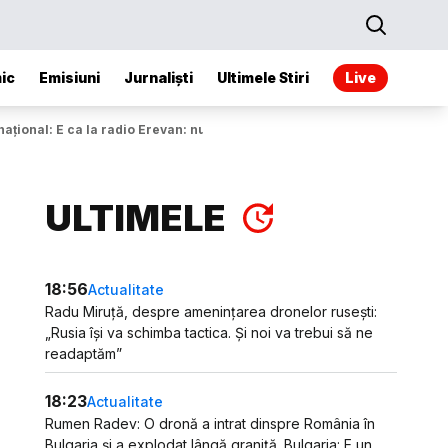
ic
Emisiuni
Jurnaliști
Ultimele Stiri
Live
țional: E ca la radio Erevan: nu s-a dat, ci s-a luat
ULTIMELE
18:56
Actualitate
Radu Miruță, despre amenințarea dronelor rusești:
„Rusia își va schimba tactica. Și noi va trebui să ne
readaptăm”
18:23
Actualitate
Rumen Radev: O dronă a intrat dinspre România în
Bulgaria și a explodat lângă graniță. Bulgaria: E un