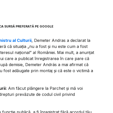
CA SURSĂ PREFERATĂ PE GOOGLE
istru al Culturii
, Demeter Andras a declarat la
ă că situația „nu a fost și nu este cum a fost
nteresul național” al României. Mai mult, a anunțat
ui care a publicat înregistrarea în care pare că
ii după demisie, Demeter András a mai afirmat că
au fost adăugate prin montaj și că este o victimă a
rii:
Am făcut plângere la Parchet și mă voi
epturi prevăzute de codul civil privind
o funcție publică, a fi înregistrat fără acordul tău