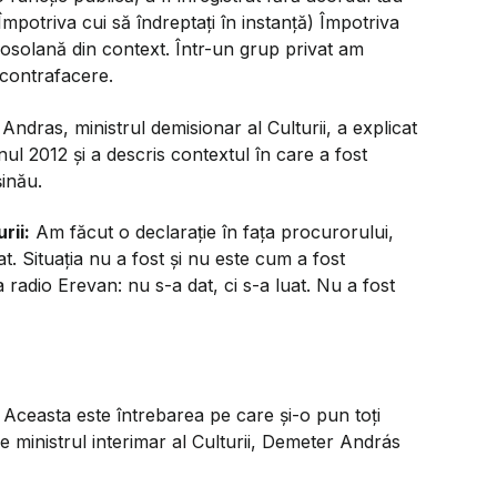
Împotriva cui să îndreptați în instanță) Împotriva
rosolană din context. Într-un grup privat am
 contrafacere.
ndras, ministrul demisionar al Culturii, a explicat
nul 2012 și a descris contextul în care a fost
inău.
rii:
Am făcut o declarație în fața procurorului,
. Situația nu a fost și nu este cum a fost
radio Erevan: nu s-a dat, ci s-a luat. Nu a fost
ă? Aceasta este întrebarea pe care și-o pun toți
e ministrul interimar al Culturii, Demeter András