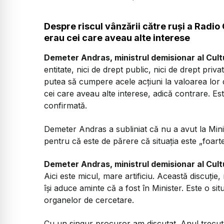
Despre riscul vânzării către ruși a Radio
erau cei care aveau alte interese
Demeter Andras, ministrul demisionar al Cultu
entitate, nici de drept public, nici de drept pr
putea să cumpere acele acțiuni la valoarea lor d
cei care aveau alte interese, adică contrare. Es
confirmată.
Demeter Andras a subliniat că nu a avut la Ministe
pentru că este de părere că situația este „foart
Demeter Andras, ministrul demisionar al Cultu
Aici este micul, mare artificiu. Această discuție
își aduce aminte că a fost în Minister. Este o s
organelor de cercetare.
Cu un singur procuror am discutat. Anul trecut,