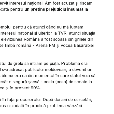
rvit interesul național. Am fost acuzat și riscam
udecată pentru
un pretins prejudiciu însumat la
emplu, pentru că atunci când eu mă luptam
teresul național și ulterior la TVR, atunci situația
Televiziunea Română a fost scoasă din grilele din
te de limbă română - Arena FM și Vocea Basarabiei
stul de grele să intrăm pe piață. Problema era
l s-a adresat publicului moldovean, a devenit un
oblema era ca din momentul în care statul voia să
ecât o singură șansă - acela (acea) de scoate la
 ca și în prezent 99%.
 în fața procurorului. După doi ani de cercetări,
 pus niciodată în practică problema vânzării