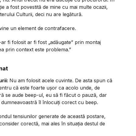
ie a fost povestită de mine cu mai multe ocazii,
erului Culturii, deci nu are legătură.
ervine un element de contrafacere.
ar fi folosit ar fi fost „adăugate” prin montaj
rea prin context este problema.”
nat
rii:
Nu am folosit acele cuvinte. De asta spun că
pentru că este foarte ușor ca acolo unde, de
ă se aude beep-ul, eu să fi făcut o pauză, dar
e dumneavoastră îl înlocuiți corect cu beep.
fondul tensiunilor generate de această postare,
onsider corectă, mai ales în situația destul de