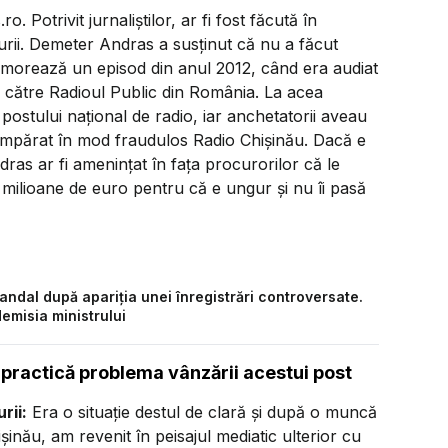
. Potrivit jurnaliștilor, ar fi fost făcută în
turii. Demeter Andras a susținut că nu a făcut
memorează un episod din anul 2012, când era audiat
de către Radioul Public din România. La acea
ostului național de radio, iar anchetatorii aveau
cumpărat în mod fraudulos Radio Chișinău. Dacă e
ras ar fi amenințat în fața procurorilor că le
 milioane de euro pentru că e ungur și nu îi pasă
scandal după apariția unei înregistrări controversate.
emisia ministrului
 practică problema vânzării acestui post
rii:
Era o situație destul de clară și după o muncă
șinău, am revenit în peisajul mediatic ulterior cu