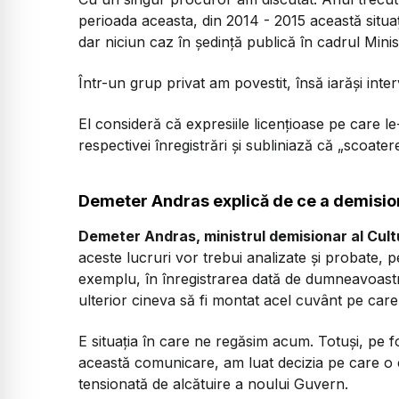
perioada aceasta, din 2014 - 2015 această situaț
dar niciun caz în ședință publică în cadrul Minist
Într-un grup privat am povestit, însă iarăși int
El consideră că expresiile licențioase pe care le-
respectivei înregistrări și subliniază că „scoate
Demeter Andras explică de ce a demisio
Demeter Andras, ministrul demisionar al Cultu
aceste lucruri vor trebui analizate și probate, 
exemplu, în înregistrarea dată de dumneavoastr
ulterior cineva să fi montat acel cuvânt pe car
E situația în care ne regăsim acum. Totuși, pe 
această comunicare, am luat decizia pe care o c
tensionată de alcătuire a noului Guvern.