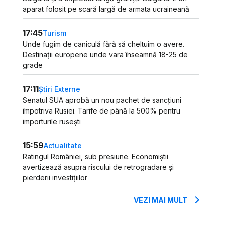
aparat folosit pe scară largă de armata ucraineană
17:45
Turism
Unde fugim de caniculă fără să cheltuim o avere.
Destinații europene unde vara înseamnă 18-25 de
grade
17:11
Știri Externe
Senatul SUA aprobă un nou pachet de sancțiuni
împotriva Rusiei. Tarife de până la 500% pentru
importurile rusești
15:59
Actualitate
Ratingul României, sub presiune. Economiștii
avertizează asupra riscului de retrogradare și
pierderii investițiilor
VEZI MAI MULT