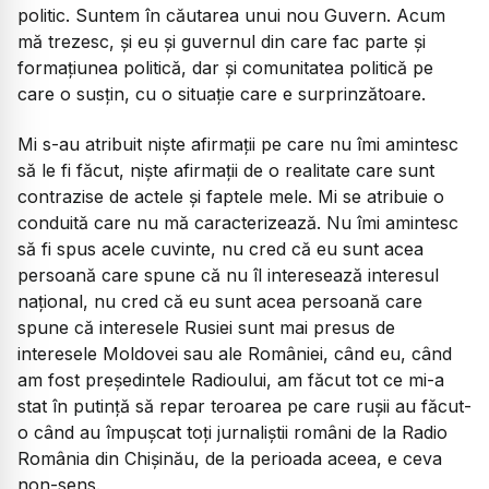
politic. Suntem în căutarea unui nou Guvern. Acum
mă trezesc, și eu și guvernul din care fac parte și
formațiunea politică, dar și comunitatea politică pe
care o susțin, cu o situație care e surprinzătoare.
Mi s-au atribuit niște afirmații pe care nu îmi amintesc
să le fi făcut, niște afirmații de o realitate care sunt
contrazise de actele și faptele mele. Mi se atribuie o
conduită care nu mă caracterizează. Nu îmi amintesc
să fi spus acele cuvinte, nu cred că eu sunt acea
persoană care spune că nu îl interesează interesul
național, nu cred că eu sunt acea persoană care
spune că interesele Rusiei sunt mai presus de
interesele Moldovei sau ale României, când eu, când
am fost președintele Radioului, am făcut tot ce mi-a
stat în putință să repar teroarea pe care rușii au făcut-
o când au împușcat toți jurnaliștii români de la Radio
România din Chișinău, de la perioada aceea, e ceva
non-sens.