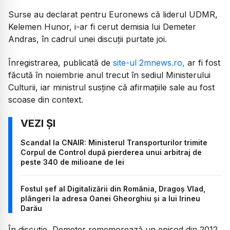
Surse au declarat pentru Euronews că liderul UDMR,
Kelemen Hunor, i-ar fi cerut demisia lui Demeter
Andras, în cadrul unei discuții purtate joi.
Înregistrarea, publicată de
site-ul 2mnews.ro,
ar fi fost
făcută în noiembrie anul trecut în sediul Ministerului
Culturii, iar ministrul susține că afirmațiile sale au fost
scoase din context.
Scandal la CNAIR: Ministerul Transporturilor trimite
Corpul de Control după pierderea unui arbitraj de
peste 340 de milioane de lei
Fostul șef al Digitalizării din România, Dragoș Vlad,
plângeri la adresa Oanei Gheorghiu și a lui Irineu
Darău
În discuție, Demeter rememorează un episod din 2012,