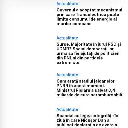
Actualitate
Guvernul a adoptat mecanismul
prin care Transelectrica poate
limita consumul de energie al
marilor companii
Actualitate
Surse: Majoritate în jurul PSD și
UDMR? Social democrații ar
urma să fie ajutați de politicieni
din PNL și din partidele
extremiste
Actualitate
Cum arată stadiul jaloanelor
PNRR în acest moment.
Ministrul Pîslaru a salvat 3,4
miliarde de euro nerambursabili
Actualitate
Scandal cu legea integrității în
ziua în care Nicușor Dan a
publicat declarația de avere a