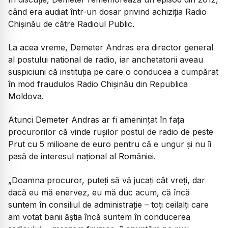
când era audiat într-un dosar privind achiziția Radio
Chișinău de către Radioul Public.
La acea vreme, Demeter Andras era director general
al postului national de radio, iar anchetatorii aveau
suspiciuni că instituția pe care o conducea a cumpărat
în mod fraudulos Radio Chișinău din Republica
Moldova.
Atunci Demeter Andras ar fi amenințat în fața
procurorilor că vinde rușilor postul de radio de peste
Prut cu 5 milioane de euro pentru că e ungur și nu îi
pasă de interesul național al României.
„
Doamna procuror, puteți să vă jucați cât vreți, dar
dacă eu mă enervez, eu mă duc acum, că încă
suntem în consiliul de administrație – toți ceilalți care
am votat banii ăștia încă suntem în conducerea