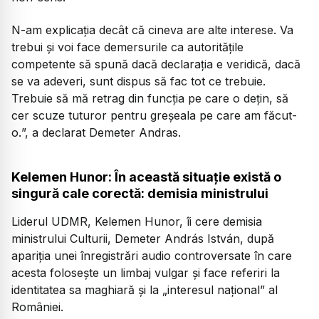
N-am explicația decât că cineva are alte interese. Va
trebui și voi face demersurile ca autoritățile
competente să spună dacă declarația e veridică, dacă
se va adeveri, sunt dispus să fac tot ce trebuie.
Trebuie să mă retrag din funcția pe care o dețin, să
cer scuze tuturor pentru greșeala pe care am făcut-
o.
”, a declarat Demeter Andras.
Kelemen Hunor: În această situație există o
singură cale corectă: demisia ministrului
Liderul UDMR, Kelemen Hunor, îi cere demisia
ministrului Culturii, Demeter András István, după
apariția unei înregistrări audio controversate în care
acesta folosește un limbaj vulgar și face referiri la
identitatea sa maghiară și la „interesul național” al
României.