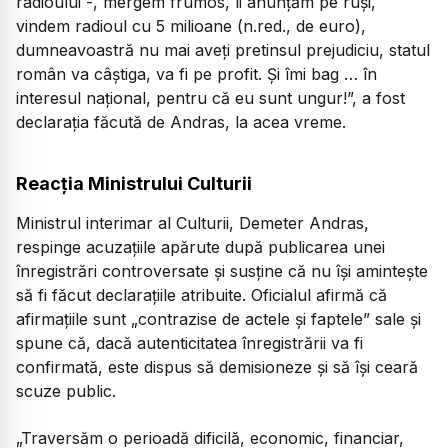
radioului -, mergem frumos, îi anunțăm pe ruși,
vindem radioul cu 5 milioane (n.red., de euro),
dumneavoastră nu mai aveți pretinsul prejudiciu, statul
român va câștiga, va fi pe profit. Și îmi bag … în
interesul național, pentru că eu sunt ungur!
”, a fost
declarația făcută de Andras, la acea vreme.
Reacția Ministrului Culturii
Ministrul interimar al Culturii, Demeter Andras,
respinge acuzațiile apărute după publicarea unei
înregistrări controversate și susține că nu își amintește
să fi făcut declarațiile atribuite. Oficialul afirmă că
afirmațiile sunt „contrazise de actele și faptele” sale și
spune că, dacă autenticitatea înregistrării va fi
confirmată, este dispus să demisioneze și să își ceară
scuze public.
„Traversăm o perioadă dificilă, economic, financiar,