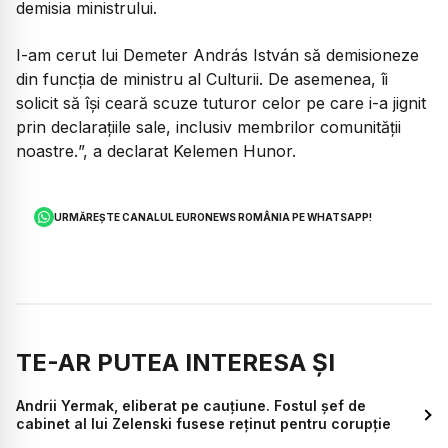
demisia ministrului.
I-am cerut lui Demeter András István să demisioneze
din funcția de ministru al Culturii. De asemenea, îi
solicit să își ceară scuze tuturor celor pe care i-a jignit
prin declarațiile sale, inclusiv membrilor comunității
noastre.
”, a declarat Kelemen Hunor.
URMĂREȘTE CANALUL EURONEWS ROMÂNIA PE WHATSAPP!
TE-AR PUTEA INTERESA ȘI
Andrii Yermak, eliberat pe cauțiune. Fostul șef de
cabinet al lui Zelenski fusese reținut pentru corupție