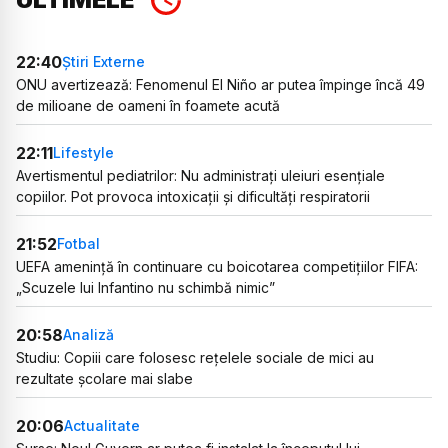
22:40
Știri Externe
ONU avertizează: Fenomenul El Niño ar putea împinge încă 49
de milioane de oameni în foamete acută
22:11
Lifestyle
Avertismentul pediatrilor: Nu administrați uleiuri esențiale
copiilor. Pot provoca intoxicații și dificultăți respiratorii
21:52
Fotbal
UEFA amenință în continuare cu boicotarea competițiilor FIFA:
„Scuzele lui Infantino nu schimbă nimic”
20:58
Analiză
Studiu: Copiii care folosesc rețelele sociale de mici au
rezultate școlare mai slabe
20:06
Actualitate