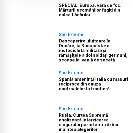
SPECIAL. Europa: vară de foc.
Mărturiile românilor fugiți din
calea flăcărilor
Știri Externe
Descoperire uluitoare în
Dunăre, la Budapesta: o
motocicletă militară și
rămășițele a doi soldați germani,
scoase la iveală de secetă
Știri Externe
Spania amenință Italia cu măsuri
reciproce din cauza
controalelor la frontieră
Știri Externe
Rusia: Curtea Supremă
analizează interzicerea
singurului partid anti-război
înaintea alegerilor