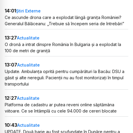
14:01
Știri Externe
Ce ascunde drona care a explodat lângă granița României?
Generalul Bălăceanu: „Trebuie să începem seria de întrebări”
13:27
Actualitate
O dronă a intrat dinspre România în Bulgaria și a explodat la
100 de metri de graniță
13:07
Actualitate
Update. Ambulanța oprită pentru cumpărături la Bacău: DSU a
găsit și alte nereguli. Pacienții nu au fost monitorizați în timpul
transportului
12:27
Actualitate
Platforma de cadastru ar putea reveni online săptămâna
viitoare. Ce se întâmplă cu cele 94.000 de cereri blocate
10:43
Actualitate
UPDATE. Două barje au fost scufundate în Dunăre pentru a