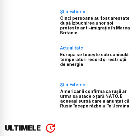
Știri Externe
Cinci persoane au fost arestate
după izbucnirea unor noi
proteste anti-imigrație în Marea
Britanie
Actualitate
Europa se topește sub caniculă:
temperaturi record și restricții
de energie
Știri Externe
Americanii confirmă că rușii ar
urma să atace o țară NATO. E
aceeași sursă care a anunțat că
Rusia începe războiul în Ucraina
ULTIMELE