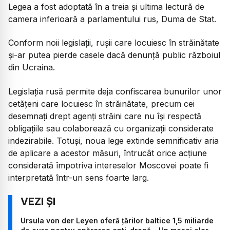
Legea a fost adoptată în a treia și ultima lectură de
camera inferioară a parlamentului rus, Duma de Stat.
Conform noii legislații, rușii care locuiesc în străinătate
și-ar putea pierde casele dacă denunță public războiul
din Ucraina.
Legislația rusă permite deja confiscarea bunurilor unor
cetățeni care locuiesc în străinătate, precum cei
desemnați drept agenți străini care nu își respectă
obligațiile sau colaborează cu organizații considerate
indezirabile. Totuși, noua lege extinde semnificativ aria
de aplicare a acestor măsuri, întrucât orice acțiune
considerată împotriva intereselor Moscovei poate fi
interpretată într-un sens foarte larg.
Ursula von der Leyen oferă țărilor baltice 1,5 miliarde