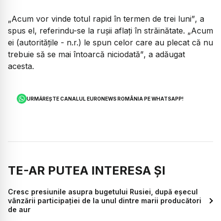
„Acum vor vinde totul rapid în termen de trei luni”
, a
spus el, referindu-se la rușii aflați în străinătate.
„Acum
ei (autoritățile - n.r.) le spun celor care au plecat că nu
trebuie să se mai întoarcă niciodată”
, a adăugat
acesta.
URMĂREȘTE CANALUL EURONEWS ROMÂNIA PE WHATSAPP!
TE-AR PUTEA INTERESA ȘI
Cresc presiunile asupra bugetului Rusiei, după eșecul
vânzării participației de la unul dintre marii producători
de aur