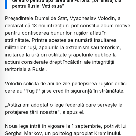
de euro pentru apărarea anti-dronă. „Un mesaj clar
pentru Rusia: Veți eșua”
Președintele Dumei de Stat, Vyacheslav Volodin, a
declarat că 13 noi infracțiuni pot constitui acum motive
pentru confiscarea bunurilor rușilor aflați în
străinătate. Printre acestea se numără insultarea
militarilor ruși, apelurile la extremism sau terorism,
incitarea la ură ori ostilitate și apelurile publice la
acțiuni considerate drept încălcări ale integrității
teritoriale a Rusiei.
Volodin solicită de ani de zile pedepsirea rușilor critici
care au ''fugit'' și se cred în siguranță în străinătate.
„Astăzi am adoptat o lege federală care servește la
protejarea țării noastre”
, a spus el.
Noua lege intră în vigoare la 1 septembrie, potrivit lui
Serghei Markov, un politolog apropiat Kremlinului.