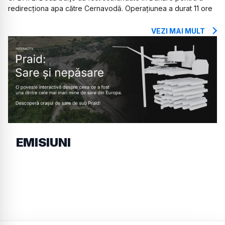
redirecționa apa către Cernavodă. Operațiunea a durat 11 ore
VEZI MAI MULT
EMISIUNI