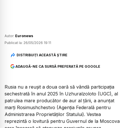
Autor:
Euronews
Publicat la:
26/05/2026 19:11
DISTRIBUIȚI ACEASTĂ ȘTIRE
ADAUGĂ-NE CA SURSĂ PREFERATĂ PE GOOGLE
Rusia nu a reușit a doua oară să vândă participația
sechestrată în anul 2025 în Uzhuralzoloto (UGC), al
patrulea mare producător de aur al ţării, a anunțat
marți Rosimushchestvo (Agenţia Federală pentru
Administrarea Proprietăţilor Statului). Vestea
reprezintă o lovitură pentru Guvernul de la Moscova
care încearcă să atenueze presiunile asupra