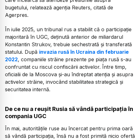
bugetului, relatează agenția Reuters, citată de
Agerpres.
În iulie 2025, un tribunal rus a stabilit că o participaţie
majoritară în UGC, deţinută anterior de miliardarul
Konstantin Strukov, trebuie sechestrată şi transferată
statului. După
invazia rusă în Ucraina din februarie
2022
, companiile străine prezente pe piața rusă s-au
confruntat cu riscul confiscării activelor. Între timp,
oficialii de la Moscova și-au îndreptat atenția și asupra
activelor străine, invocând stabilitatea strategică şi
securitatea internă.
De ce nu a reușit Rusia să vândă participația în
compania UGC
În mai, autoritățile ruse au încercat pentru prima oară
să vândă participaţia, însă nu a fost primită nicio ofertă