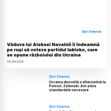
Știri Externe
Văduva lui Aleksei Navalnîi îi îndeamnă
pe ruși să voteze partidul Iabloko, care
se opune războiului din Ucraina
06
.
08
.
2026
Știri Externe
Ucraina dezvoltă o alternativă la
Patriot. Zelenski: Am atins
standardele necesare
Știri Externe