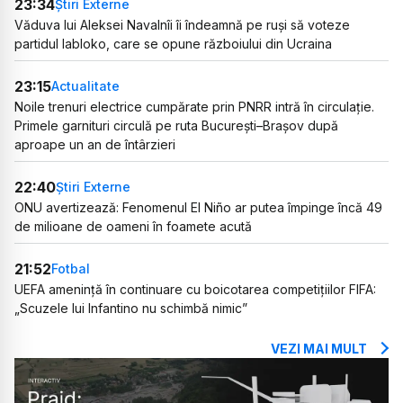
23:34
Știri Externe
Văduva lui Aleksei Navalnîi îi îndeamnă pe ruși să voteze
partidul Iabloko, care se opune războiului din Ucraina
23:15
Actualitate
Noile trenuri electrice cumpărate prin PNRR intră în circulație.
Primele garnituri circulă pe ruta București–Brașov după
aproape un an de întârzieri
22:40
Știri Externe
ONU avertizează: Fenomenul El Niño ar putea împinge încă 49
de milioane de oameni în foamete acută
21:52
Fotbal
UEFA amenință în continuare cu boicotarea competițiilor FIFA:
„Scuzele lui Infantino nu schimbă nimic”
VEZI MAI MULT