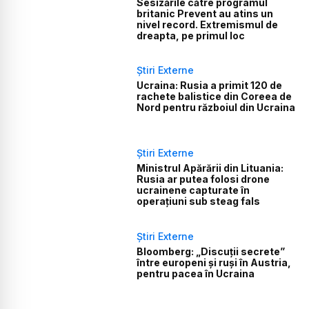
Sesizările către programul
britanic Prevent au atins un
nivel record. Extremismul de
dreapta, pe primul loc
Știri Externe
Ucraina: Rusia a primit 120 de
rachete balistice din Coreea de
Nord pentru războiul din Ucraina
Știri Externe
Ministrul Apărării din Lituania:
Rusia ar putea folosi drone
ucrainene capturate în
operațiuni sub steag fals
Știri Externe
Bloomberg: „Discuții secrete”
între europeni și ruși în Austria,
pentru pacea în Ucraina