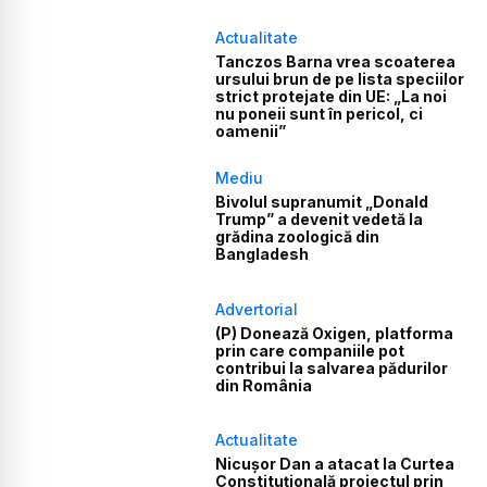
Actualitate
Tanczos Barna vrea scoaterea
ursului brun de pe lista speciilor
strict protejate din UE: „La noi
nu poneii sunt în pericol, ci
oamenii”
Mediu
Bivolul supranumit „Donald
Trump” a devenit vedetă la
grădina zoologică din
Bangladesh
Advertorial
(P) Donează Oxigen, platforma
prin care companiile pot
contribui la salvarea pădurilor
din România
Actualitate
Nicușor Dan a atacat la Curtea
Constituțională proiectul prin