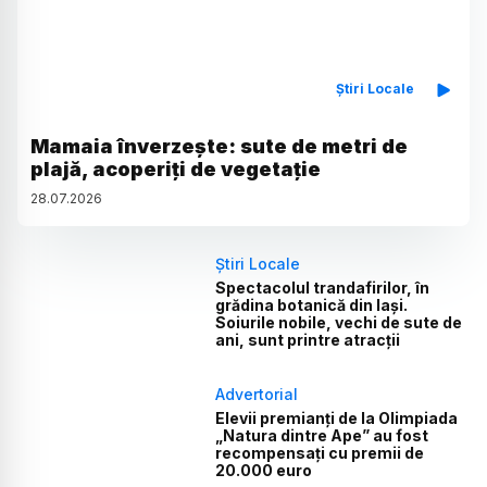
Știri Locale
Mamaia înverzește: sute de metri de
plajă, acoperiți de vegetație
28
.
07
.
2026
Știri Locale
Spectacolul trandafirilor, în
grădina botanică din Iași.
Soiurile nobile, vechi de sute de
ani, sunt printre atracții
Advertorial
Elevii premianți de la Olimpiada
„Natura dintre Ape” au fost
recompensați cu premii de
20.000 euro