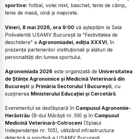
sportive:
fotbal, volei mixt, baschet, tenis de câmp,
tenis de masă, oină și majorete.
Vineri, 8 mai 2026, ora 9:00
vă așteptăm la Sala
Polivalentă USAMV București la “Festivitatea de
deschidere” a
Agronomiadei, ediția XXXVI
, în
prezența partenerilor instituționali și alături de
personalități din lumea sportului.
Agronomiada 2026
este organizată de
Universitatea
de Științe Agronomice și Medicină Veterinară din
București
și
Primăria Sectorului 1 București
, cu
susținerea
Ministerului Educației și Cercetării
.
Evenimentul se desfășoară în
Campusul Agronomie-
Herăstrău
(B-dul Mărăști nr. 59) și în
Campusul
Medicină Veterinară-Cotroceni
(Splaiul
Independenței nr. 105), utilizând infrastructura
didactică și sportivă a USAMV București.