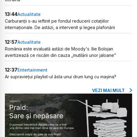
13:44
Actualitate
Carburanții s-au ieftinit pe fondul reducerii cotațiilor
internaționale. De astăzi, a intervenit și legea plafonării
12:57
Actualitate
România este evaluată astăzi de Moody's. Ilie Bolojan
avertizează ce riscăm din cauza „mutilării unor jaloane”
12:37
Entertainment
Ar supraviețui playlist-ul ăsta unui drum lung cu mașina?
VEZI MAI MULT