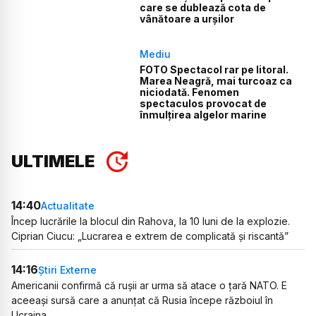
care se dublează cota de
vânătoare a urșilor
Mediu
FOTO Spectacol rar pe litoral.
Marea Neagră, mai turcoaz ca
niciodată. Fenomen
spectaculos provocat de
înmulțirea algelor marine
ULTIMELE
14:40
Actualitate
Încep lucrările la blocul din Rahova, la 10 luni de la explozie.
Ciprian Ciucu: „Lucrarea e extrem de complicată și riscantă”
14:16
Știri Externe
Americanii confirmă că rușii ar urma să atace o țară NATO. E
aceeași sursă care a anunțat că Rusia începe războiul în
Ucraina