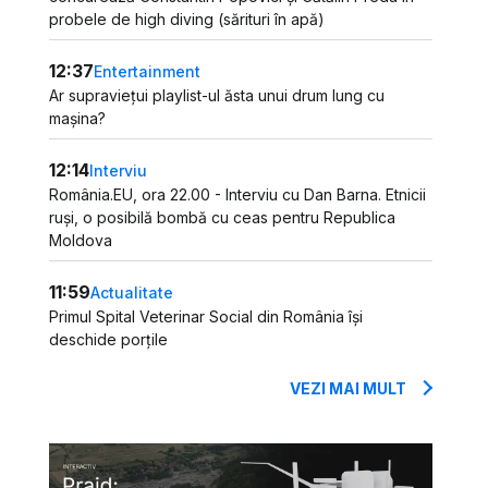
probele de high diving (sărituri în apă)
12:37
Entertainment
Ar supraviețui playlist-ul ăsta unui drum lung cu
mașina?
12:14
Interviu
România.EU, ora 22.00 - Interviu cu Dan Barna. Etnicii
ruși, o posibilă bombă cu ceas pentru Republica
Moldova
11:59
Actualitate
Primul Spital Veterinar Social din România își
deschide porțile
VEZI MAI MULT