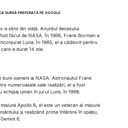
CA SURSĂ PREFERATĂ PE GOOGLE
 s-a stins din viață. Anunțul decesului
a fost făcut de NASA. În 1968, Frank Borman a
conjurat Luna. În 1965, el a călătorit pentru
 care a durat 14 zile.
ai buni oameni ai NASA. Astronautul Frank
e numeroasele sale realizări, el a fost
 echipaj uman în jurul Lunii, în 1968.
isiunii Apollo 8, el este un veteran al misiunii
ântului și realizând prima întâlnire în spațiu,
 Gemini 6.