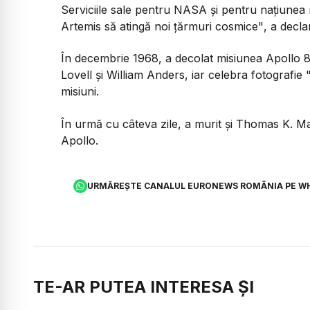
Serviciile sale pentru NASA şi pentru naţiunea n
Artemis să atingă noi ţărmuri cosmice"
, a decl
În decembrie 1968, a decolat misiunea Apollo 
Lovell și William Anders, iar celebra fotografie "
misiuni.
În urmă cu câteva zile, a murit și Thomas K. Matt
Apollo.
URMĂREȘTE CANALUL EURONEWS ROMÂNIA PE W
TE-AR PUTEA INTERESA ȘI