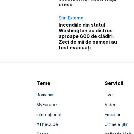
cresc
Știri Externe
Incendiile din statul
Washington au distrus
aproape 600 de clădiri.
Zeci de mii de oameni au
fost evacuați
Teme
Servicii
România
Live
MyEurope
Video
Internațional
Emisiuni
#TheCube
Ultimele Știri