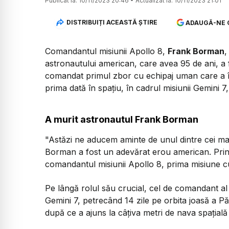
Publicat la:
10/11/2023 20:46
•
Actualizat la:
10/11/2023 21:01
DISTRIBUIȚI ACEASTĂ ȘTIRE
ADAUGĂ-NE 
Comandantul misiunii Apollo 8,
Frank Borman
,
astronautului american, care avea 95 de ani, 
comandat primul zbor cu echipaj uman care a în
prima dată în spațiu, în cadrul misiunii Gemini 7,
A murit astronautul Frank Borman
"Astăzi ne aducem aminte de unul dintre cei m
Borman a fost un adevărat erou american. Printr
comandantul misiunii Apollo 8, prima misiune cu
Pe lângă rolul său crucial, cel de comandant al m
Gemini 7, petrecând 14 zile pe orbita joasă a Păm
după ce a ajuns la câțiva metri de nava spațială