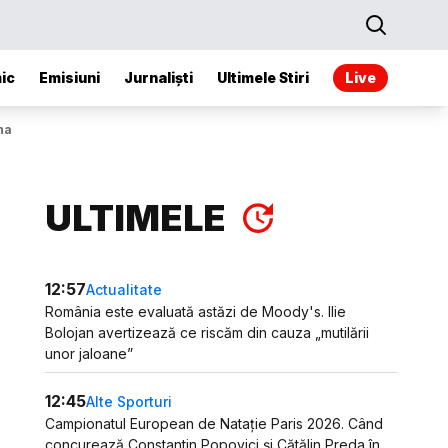
ic
Emisiuni
Jurnaliști
Ultimele Stiri
Live
na
ULTIMELE
12:57
Actualitate
România este evaluată astăzi de Moody's. Ilie
Bolojan avertizează ce riscăm din cauza „mutilării
unor jaloane”
12:45
Alte Sporturi
Campionatul European de Natație Paris 2026. Când
concurează Constantin Popovici și Cătălin Preda în