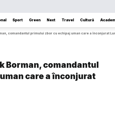
onal
Sport
Green
Next
Travel
Cultură
Academ
rman, comandantul primului zbor cu echipaj uman care a înconjurat Lu
ank Borman, comandantul
 uman care a înconjurat