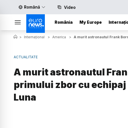
Română
Video
România
My Europe
Internați
>
Internațional
>
America
>
A murit astronautul Frank Bo
ACTUALITATE
A murit astronautul Fr
primului zbor cu echipaj
Luna