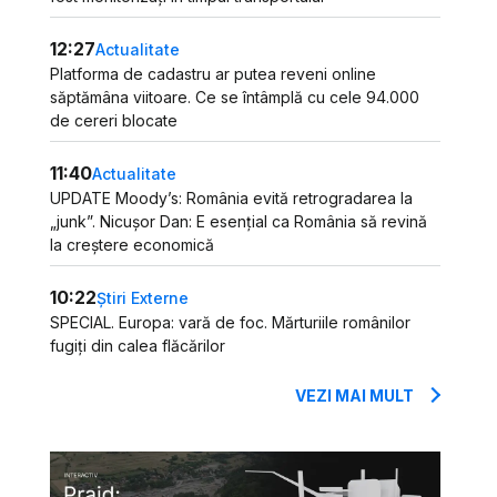
12:27
Actualitate
Platforma de cadastru ar putea reveni online
săptămâna viitoare. Ce se întâmplă cu cele 94.000
de cereri blocate
11:40
Actualitate
UPDATE Moody’s: România evită retrogradarea la
„junk”. Nicușor Dan: E esențial ca România să revină
la creștere economică
10:22
Știri Externe
SPECIAL. Europa: vară de foc. Mărturiile românilor
fugiți din calea flăcărilor
VEZI MAI MULT