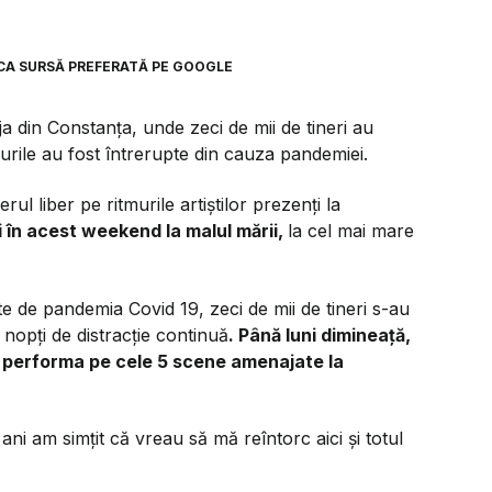
CA SURSĂ PREFERATĂ PE GOOGLE
ja din Constanța, unde zeci de mii de tineri au
alurile au fost întrerupte din cauza pandemiei.
rul liber pe ritmurile artiștilor prezenți la
i în acest weekend la malul mării,
la cel mai mare
ate de pandemia Covid 19, zeci de mii de tineri s-au
 nopți de distracție continuă
. Până luni dimineață,
or performa pe cele 5 scene amenajate la
ni am simțit că vreau să mă reîntorc aici și totul