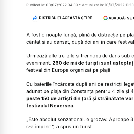
Publicat la:
08/07/2022 04:30
•
Actualizat la:
10/07/2022 11:23
DISTRIBUIȚI ACEASTĂ ȘTIRE
ADAUGĂ-NE 
A fost o noapte lungă, plină de distracție pe pla
cântat și au dansat, după doi ani în care festiv
Urmează alte trei zile și trei nopți de dans sub ce
eveniment.
260 de mii de turiști sunt așteptaț
festival din Europa organizat pe plajă.
Cu bateriile încărcate după anii de restricții leg
adunat pe plaja din Constanța pentru 4 zile și 4
peste 150 de artiști din țară și străinătate v
festivalul Neversea.
„Este absolut senzațional, e grozav. Aproape 3 a
s-a împlinit.”, a spus un turist.