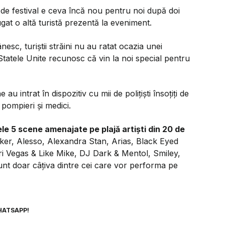
e festival e ceva încă nou pentru noi după doi
at o altă turistă prezentă la eveniment.
esc, turiștii străini nu au ratat ocazia unei
n Statele Unite recunosc că vin la noi special pentru
au intrat în dispozitiv cu mii de polițiști însoțiți de
, pompieri și medici.
le 5 scene amenajate pe plajă artiști din 20 de
ker, Alesso, Alexandra Stan, Arias, Black Eyed
ri Vegas & Like Mike, DJ Dark & Mentol, Smiley,
t doar câțiva dintre cei care vor performa pe
HATSAPP!