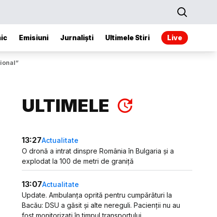
ic
Emisiuni
Jurnaliști
Ultimele Stiri
Live
țional”
ULTIMELE
13:27
Actualitate
O dronă a intrat dinspre România în Bulgaria și a
explodat la 100 de metri de graniță
13:07
Actualitate
Update. Ambulanța oprită pentru cumpărături la
Bacău: DSU a găsit și alte nereguli. Pacienții nu au
fost monitorizați în timpul transportului