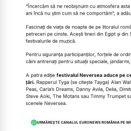
“Încercăm să ne reobișnuim cu atmosfera asta d
ani încă nu știm cum să ne comportăm”, a adăug
Fascinați de viața de noapte de pe litoralul român
petreceri pe cinste. Acești tineri din Egipt și di
festivalurile de muzică.
Pentru siguranța participanților, forțele de ordine 
câini antrenați pentru situații speciale, jandarmi
A patra ediție
festivalul Neversea aduce pe ce
țări.
Rapperul Tyga (se citește Tayga) Alan Wal
Peas, Carla’s Dreams, Danny Avila, Delia, Dimit
Steve Aoki, The Motans sau Timmy Trumpet sun
scenele Neversea.
URMĂREȘTE CANALUL EURONEWS ROMÂNIA PE W