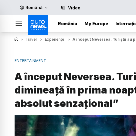
Română
Video
România
My Europe
Internați
>
Travel
>
Experiențe
>
A început Neversea. Turiștii au p
ENTERTAINMENT
A început Neversea. Turi
dimineață în prima noapte
absolut senzațional”