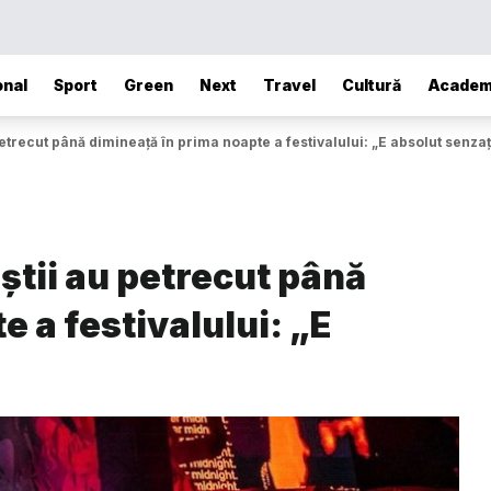
onal
Sport
Green
Next
Travel
Cultură
Academ
etrecut până dimineață în prima noapte a festivalului: „E absolut senza
știi au petrecut până
 a festivalului: „E