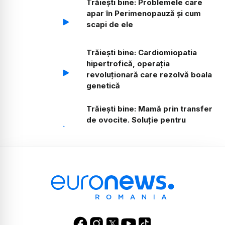
Trăiești bine: Problemele care
apar în Perimenopauză și cum
scapi de ele
Trăiești bine: Cardiomiopatia
hipertrofică, operația
revoluționară care rezolvă boala
genetică
Trăiești bine: Mamă prin transfer
de ovocite. Soluție pentru
femeile peste 40 de ani
Trăiești bine: Atacul de panică la
copii, diagnostic și tratament.
Partea 2.
Trăiești bine: Complicații în
menopauză și tratamentul