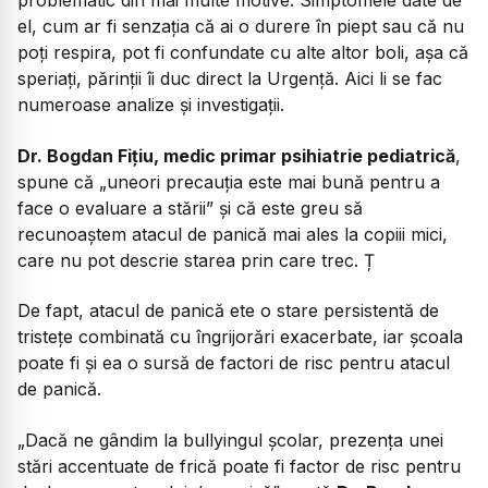
problematic din mai multe motive. Simptomele date de
el, cum ar fi senzația că ai o durere în piept sau că nu
poți respira, pot fi confundate cu alte altor boli, așa că
speriați, părinții îi duc direct la Urgență. Aici li se fac
numeroase analize și investigații.
Dr. Bogdan Fițiu, medic primar psihiatrie pediatrică
,
spune că „uneori precauția este mai bună pentru a
face o evaluare a stării” și că este greu să
recunoaștem atacul de panică mai ales la copiii mici,
care nu pot descrie starea prin care trec. Ț
De fapt, atacul de panică ete o stare persistentă de
tristețe combinată cu îngrijorări exacerbate, iar școala
poate fi și ea o sursă de factori de risc pentru atacul
de panică.
„Dacă ne gândim la bullyingul școlar, prezența unei
stări accentuate de frică poate fi factor de risc pentru