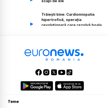
scapi de ele
Trăiești bine: Cardiomiopatia
hipertrofică, operația
revoluționară care rezolvă boala
genetică
Trăiești bine: Mamă prin transfer
de ovocite. Soluție pentru
femeile peste 40 de ani
Trăiești bine: Complicații în
menopauză și tratamentul
pentru incontinența urinară
Trăiești bine: Sarcinile cu risc, la
ce trebuie să fie atente
viitoarele mămici
Teme