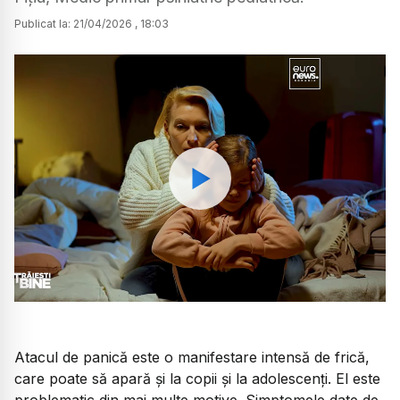
Publicat la:
21
/
04
/
2026
,
18:03
Watch
Atacul de panică este o manifestare intensă de frică,
care poate să apară și la copii și la adolescenți. El este