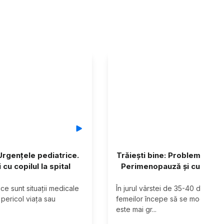
 Urgențele pediatrice.
Trăiești bine: Problemele ca
cu copilul la spital
Perimenopauză și cum scap
ce sunt situații medicale 
În jurul vârstei de 35-40 de ani, 
 pericol viața sau 
femeilor începe să se modifice tre
este mai gr
...