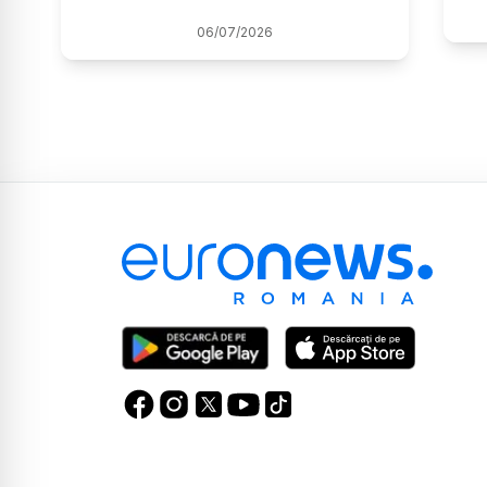
06
/
07
/
2026