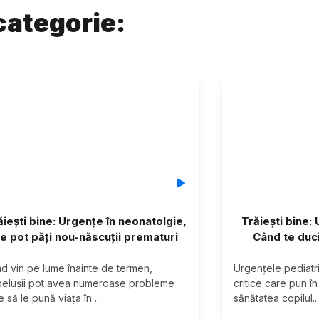
categorie:
ăiești bine: Urgențe în neonatolgie,
Trăiești bine:
e pot păți nou-născuții prematuri
Când te duci 
d vin pe lume înainte de termen, 
Urgențele pediatri
elușii pot avea numeroase probleme 
critice care pun în
e să le pună viața în 
...
sănătatea copilul
...