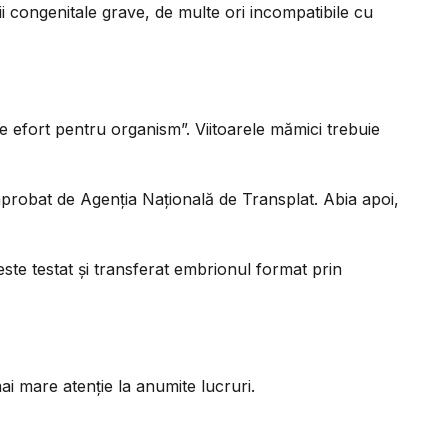
i congenitale grave, de multe ori incompatibile cu
e efort pentru organism”. Viitoarele mămici trebuie
aprobat de Agenția Națională de Transplat. Abia apoi,
 este testat și transferat embrionul format prin
mai mare atenție la anumite lucruri.