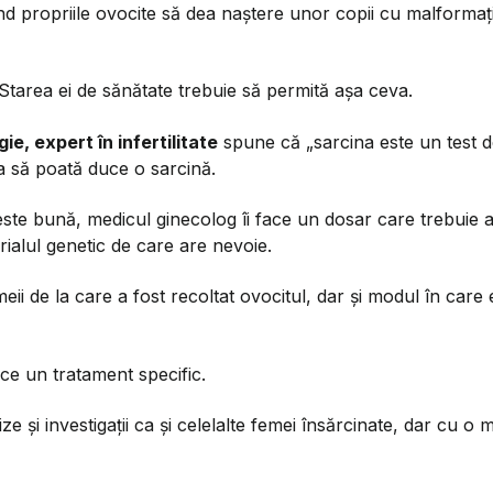
d propriile ovocite să dea naștere unor copii cu malformați
tarea ei de sănătate trebuie să permită așa ceva.
e, expert în infertilitate
spune că „sarcina este un test d
ca să poată duce o sarcină.
este bună, medicul ginecolog îi face un dosar care trebuie 
ialul genetic de care are nevoie.
meii de la care a fost recoltat ovocitul, dar și modul în care
ace un tratament specific.
e și investigații ca și celelalte femei însărcinate, dar cu o 