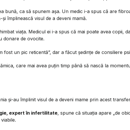
lea bună, ca să spunem așa. Un medic i-a spus că are fibroa
să-și împlinească visul de a deveni mamă.
himbat viața. Medicul ei i-a spus că mai poate avea copii, d
cu donare de ovocite.
fost un pic reticentă”, dar a făcut ședințe de consiliere ps
mica, care mai avea puțin timp până să nască la momentul re
ia și-au împlinit visul de a deveni mame prin acest transfer
e, expert în infertilitate
, spune că situația apare „de ob
viabile.