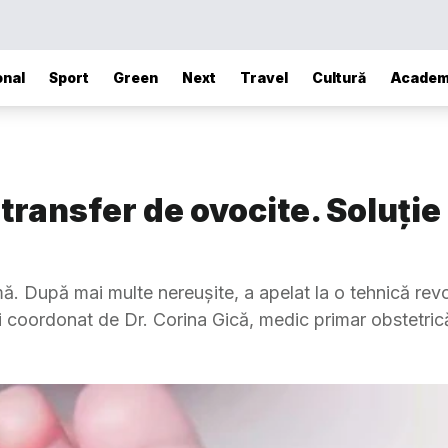
onal
Sport
Green
Next
Travel
Cultură
Academ
 transfer de ovocite. Soluți
ă. După mai multe nereușite, a apelat la o tehnică revo
și coordonat de Dr. Corina Gică, medic primar obstetrică-