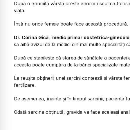
După o anumită vârstă crește enorm riscul ca folosin
viața.
Însă nu orice femeie poate face această procedură. S
Dr. Corina Gică, medic primar obstetrică-ginecologi
să aibă avizul de la medici din mai multe specialități 
După ce stabilește că starea de sănătate a pacentei 
aceasta poate cumpăra de la bănci specializate mater
La reușita obținerii unei sarcini contează și vârsta fe
fertilizare.
De asemenea, înainte și în timpul sarcinii, pacienta f
Odată sarcina obținută, gravida va face aceleași analiz