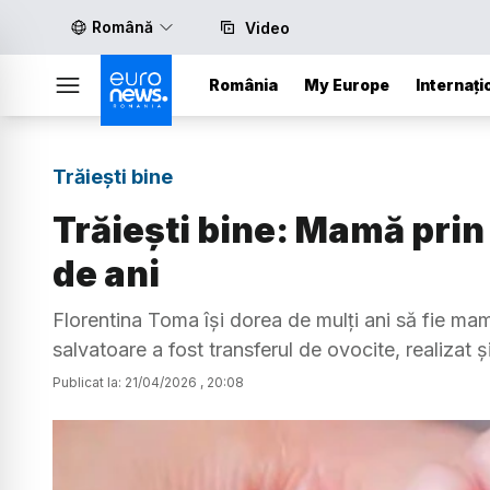
Română
Video
România
My Europe
Internați
Trăiești bine
Trăiești bine: Mamă prin
de ani
Florentina Toma își dorea de mulți ani să fie mam
salvatoare a fost transferul de ovocite, realizat 
Publicat la:
21
/
04
/
2026
,
20:08