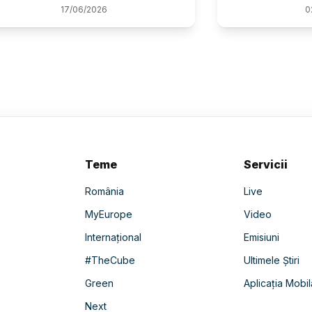
17
/
06
/
2026
0
Teme
Servicii
România
Live
MyEurope
Video
Internațional
Emisiuni
#TheCube
Ultimele Știri
Green
Aplicația Mobil
Next