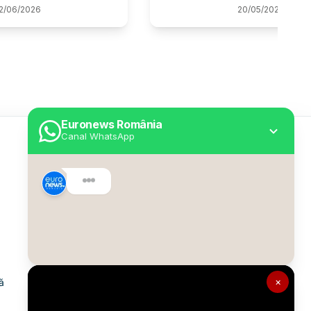
2
/
06
/
2026
20
/
05
/
2026
Euronews România
Canal WhatsApp
Utile
Despre Euronews
Declarație accesibilitate
Politica Cookie
Politica de confidențialitate
×
ă
Formular de contact
Transparență în utilizarea AI