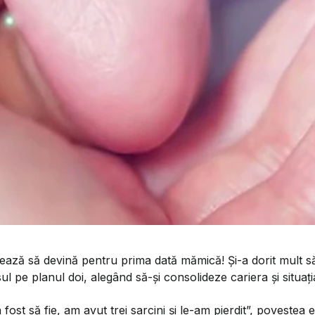
ază să devină pentru prima dată mămică! Și-a dorit mult să a
l pe planul doi, alegând să-și consolideze cariera și situați
ost să fie, am avut trei sarcini și le-am pierdit”, povestea 