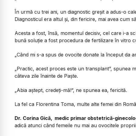
În urmă cu trei ani, un diagnostic greșit a adus-o ca
Diagnosticul era altul și, din fericire, mai avea cum 
Acesta a fost, însă, momentul decisiv, cel care i-a sc
bună soluție a fost procedura de fertilizare în vitro 
„Când mi s-a spus de ovocite donate la început da am 
„Practic, acest proces este un transplant”, spunea mă
câteva zile înainte de Paște.
„Abia aștept, credeți-mă!”, ne spunea ea, fericită.
La fel ca Florentina Toma, multe alte femei din Român
Dr. Corina Gică, medic primar obstetrică-ginecologi
adică atunci când femeile nu mai au ovocitele proprii 