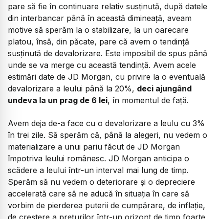
pare să fie în continuare relativ susținută, după datele
din interbancar până în această dimineață, aveam
motive să sperăm la o stabilizare, la un oarecare
platou, însă, din păcate, pare că avem o tendință
susținută de devalorizare. Este imposibil de spus până
unde se va merge cu această tendință. Avem acele
estimări date de JD Morgan, cu privire la o eventuală
devalorizare a leului până la 20%,
deci ajungând
undeva la un prag de 6 lei
, în momentul de față.
Avem deja de-a face cu o devalorizare a leulu cu 3%
în trei zile. Să sperăm că, până la alegeri, nu vedem o
materializare a unui pariu făcut de JD Morgan
împotriva leului românesc. JD Morgan anticipa o
scădere a leului într-un interval mai lung de timp.
Sperăm să nu vedem o deteriorare și o depreciere
accelerată care să ne aducă în situația în care să
vorbim de pierderea puterii de cumpărare, de inflație,
de creștere a prețurilor într-un orizont de timp foarte