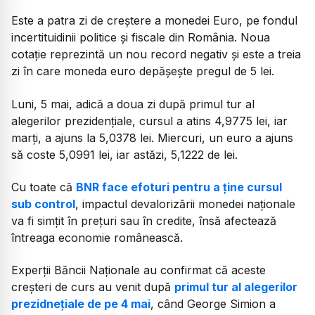
Este a patra zi de creștere a monedei Euro, pe fondul
incertituidinii politice și fiscale din România. Noua
cotație reprezintă un nou record negativ și este a treia
zi în care moneda euro depășește pregul de 5 lei.
Luni, 5 mai, adică a doua zi după primul tur al
alegerilor prezidențiale, cursul a atins 4,9775 lei, iar
marți, a ajuns la 5,0378 lei. Miercuri, un euro a ajuns
să coste 5,0991 lei, iar astăzi, 5,1222 de lei.
Cu toate că
BNR face efoturi pentru a ține cursul
sub control
, impactul devalorizării monedei naționale
va fi simțit în prețuri sau în credite, însă afectează
întreaga economie românească.
Experții Băncii Naționale au confirmat că aceste
creșteri de curs au venit după
primul tur al alegerilor
prezidnețiale de pe 4 mai
, când George Simion a