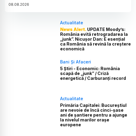
08
.
08
.
2026
Actualitate
News Alert.
UPDATE Moody’s:
România evită retrogradarea la
„junk”. Nicușor Dan: E esențial
ca România să revină la creștere
economică
Bani Și Afaceri
5 Știri - Economic: România
scapă de „junk” / Criză
energetică / Carburanți record
Actualitate
Primăria Capitalei: Bucureștiul
are nevoie de încă cinci-șase
ani de șantiere pentru a ajunge
la nivelul marilor orașe
europene