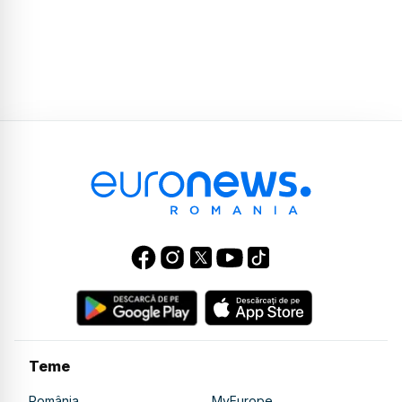
Teme
România
MyEurope