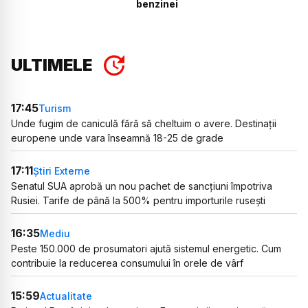
benzinei
ULTIMELE
17:45
Turism
Unde fugim de caniculă fără să cheltuim o avere. Destinații
europene unde vara înseamnă 18-25 de grade
17:11
Știri Externe
Senatul SUA aprobă un nou pachet de sancțiuni împotriva
Rusiei. Tarife de până la 500% pentru importurile rusești
16:35
Mediu
Peste 150.000 de prosumatori ajută sistemul energetic. Cum
contribuie la reducerea consumului în orele de vârf
15:59
Actualitate