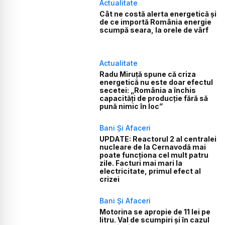
Actualitate
Cât ne costă alerta energetică și
de ce importă România energie
scumpă seara, la orele de vârf
Actualitate
Radu Miruță spune că criza
energetică nu este doar efectul
secetei: „România a închis
capacități de producție fără să
pună nimic în loc”
Bani Și Afaceri
UPDATE: Reactorul 2 al centralei
nucleare de la Cernavodă mai
poate funcționa cel mult patru
zile. Facturi mai mari la
electricitate, primul efect al
crizei
Bani Și Afaceri
Motorina se apropie de 11 lei pe
litru. Val de scumpiri și în cazul