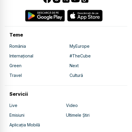
Teme
România
MyEurope
Internațional
#TheCube
Green
Next
Travel
Cultură
Servicii
Live
Video
Emisiuni
Ultimele Știri
Aplicația Mobilă