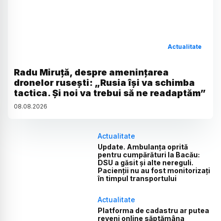
Actualitate
Radu Miruță, despre amenințarea
dronelor rusești: „Rusia își va schimba
tactica. Și noi va trebui să ne readaptăm”
08
.
08
.
2026
Actualitate
Update. Ambulanța oprită
pentru cumpărături la Bacău:
DSU a găsit și alte nereguli.
Pacienții nu au fost monitorizați
în timpul transportului
Actualitate
Platforma de cadastru ar putea
reveni online săptămâna