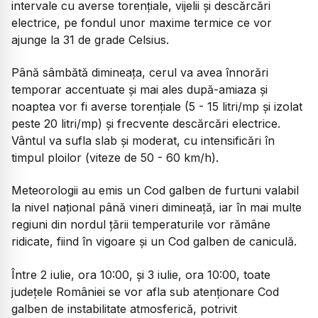
intervale cu averse torențiale, vijelii și descărcări
electrice, pe fondul unor maxime termice ce vor
ajunge la 31 de grade Celsius.
Până sâmbătă dimineața, cerul va avea înnorări
temporar accentuate și mai ales după-amiaza și
noaptea vor fi averse torențiale (5 - 15 litri/mp și izolat
peste 20 litri/mp) și frecvente descărcări electrice.
Vântul va sufla slab și moderat, cu intensificări în
timpul ploilor (viteze de 50 - 60 km/h).
Meteorologii au emis un Cod galben de furtuni valabil
la nivel național până vineri dimineață, iar în mai multe
regiuni din nordul țării temperaturile vor rămâne
ridicate, fiind în vigoare și un Cod galben de caniculă.
Între 2 iulie, ora 10:00, și 3 iulie, ora 10:00, toate
județele României se vor afla sub atenționare Cod
galben de instabilitate atmosferică, potrivit