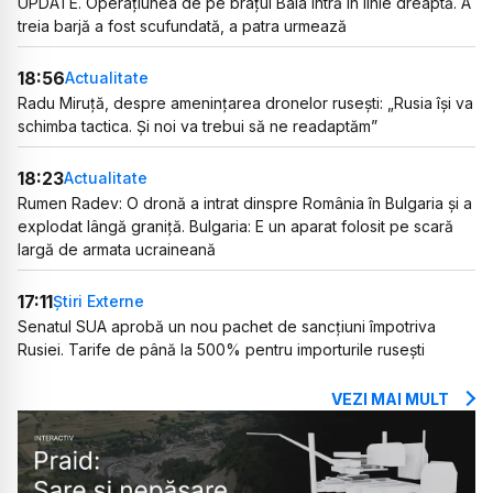
UPDATE. Operațiunea de pe brațul Bala intră în linie dreaptă. A
treia barjă a fost scufundată, a patra urmează
18:56
Actualitate
Radu Miruță, despre amenințarea dronelor rusești: „Rusia își va
schimba tactica. Și noi va trebui să ne readaptăm”
18:23
Actualitate
Rumen Radev: O dronă a intrat dinspre România în Bulgaria și a
explodat lângă graniță. Bulgaria: E un aparat folosit pe scară
largă de armata ucraineană
17:11
Știri Externe
Senatul SUA aprobă un nou pachet de sancțiuni împotriva
Rusiei. Tarife de până la 500% pentru importurile rusești
VEZI MAI MULT