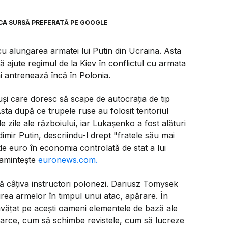
CA SURSĂ PREFERATĂ PE GOOGLE
u alungarea armatei lui Putin din Ucraina. Asta
ajute regimul de la Kiev în conflictul cu armata
mai antrenează încă în Polonia.
uși care doresc să scape de autocrația de tip
ta după ce trupele ruse au folosit teritoriul
 zile ale războiului, iar Lukașenko a fost alături
dimir Putin, descriindu-l drept "fratele său mai
de euro în economia controlată de stat a lui
eamintește
euronews.com.
ă câțiva instructori polonezi. Dariusz Tomysek
sirea armelor în timpul unui atac, apărare. În
nvățat pe acești oameni elementele de bază ale
carce, cum să schimbe revistele, cum să lucreze