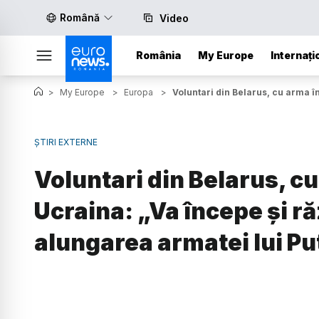
Română
Video
România
My Europe
Internați
>
My Europe
>
Europa
>
Voluntari din Belarus, cu arma î
ȘTIRI EXTERNE
Voluntari din Belarus, c
Ucraina: „Va începe și r
alungarea armatei lui Pu