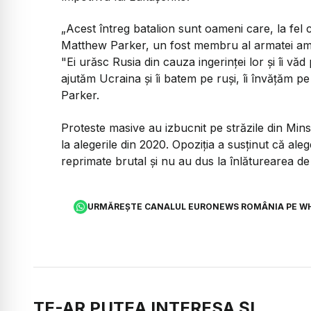
„Acest întreg batalion sunt oameni care, la fe
Matthew Parker, un fost membru al armatei ameri
"Ei urăsc Rusia din cauza ingerinței lor și îi văd 
ajutăm Ucraina și îi batem pe ruși, îi învățăm pe
Parker.
Proteste masive au izbucnit pe străzile din Min
la alegerile din 2020. Opoziția a susținut că aleg
reprimate brutal și nu au dus la înlăturearea d
URMĂREȘTE CANALUL EURONEWS ROMÂNIA PE W
TE-AR PUTEA INTERESA ȘI