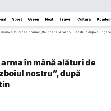
onal
Sport
Green
Next
Travel
Cultură
Academ
n mână alături de Ucraina: „Va începe și războiul nostru”, după alungare
u arma în mână alături de
ăzboiul nostru”, după
tin