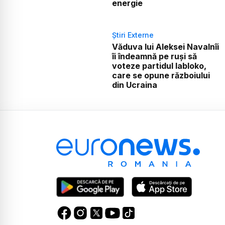
energie
Știri Externe
Văduva lui Aleksei Navalnîi
îi îndeamnă pe ruși să
voteze partidul Iabloko,
care se opune războiului
din Ucraina