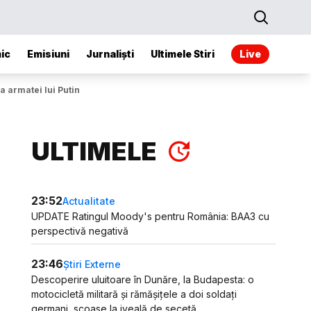
ic
Emisiuni
Jurnaliști
Ultimele Stiri
Live
a armatei lui Putin
ULTIMELE
23:52
Actualitate
UPDATE Ratingul Moody's pentru România: BAA3 cu
perspectivă negativă
23:46
Știri Externe
Descoperire uluitoare în Dunăre, la Budapesta: o
motocicletă militară și rămășițele a doi soldați
germani, scoase la iveală de secetă