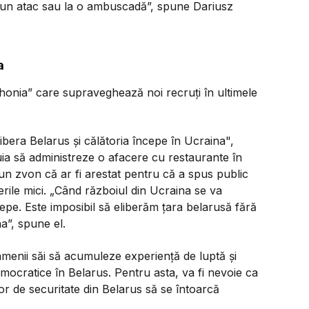
 un atac sau la o ambuscadă”, spune Dariusz
a
onia” care supraveghează noi recruți în ultimele
ibera Belarus și călătoria începe în Ucraina",
a să administreze o afacere cu restaurante în
 un zvon că ar fi arestat pentru că a spus public
rile mici. „Când războiul din Ucraina se va
epe. Este imposibil să eliberăm țara belarusă fără
na”, spune el.
amenii săi să acumuleze experiență de luptă și
ocratice în Belarus. Pentru asta, va fi nevoie ca
țelor de securitate din Belarus să se întoarcă