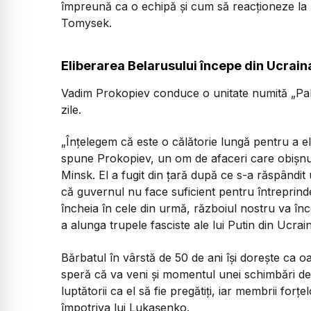
împreună ca o echipă și cum să reacționeze la
Tomysek.
Eliberarea Belarusului începe din Ucrain
Vadim Prokopiev conduce o unitate numită „Pah
zile.
„Înțelegem că este o călătorie lungă pentru a el
spune Prokopiev, un om de afaceri care obișnui
Minsk. El a fugit din țară după ce s-a răspândit
că guvernul nu face suficient pentru întreprinde
încheia în cele din urmă, războiul nostru va înc
a alunga trupele fasciste ale lui Putin din Ucrai
Bărbatul în vârstă de 50 de ani își dorește ca o
speră că va veni și momentul unei schimbări dem
luptătorii ca el să fie pregătiți, iar membrii for
împotriva lui Lukașenko.