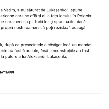
l ca Vadim, s-au săturat de Lukașenko", spune
cane care se află și el la fața locului în Polonia.
pe ucraineni ca pe frații lor și spun: «uite, dacă
 proprii noștri oameni că poți rezista»”, adaugă
sk, după ce președintele a câștigat încă un mandat
erile au fost fraudate, însă demonstrațiile au fost
e la putere a lui Aleksandr Lukașenko.
HATSAPP!