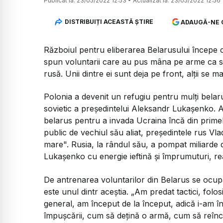
Publicat la:
23/05/2022 12:53
•
Actualizat la:
23/05/2022 12:56
DISTRIBUIȚI ACEASTĂ ȘTIRE
ADAUGĂ-NE 
Războiul pentru eliberarea Belarusului începe c
spun voluntarii care au pus mâna pe arme ca să 
rusă. Unii dintre ei sunt deja pe front, alții se 
Polonia a devenit un refugiu pentru mulți belar
sovietic a președintelui Aleksandr Lukașenko. As
belarus pentru a invada Ucraina încă din primele
public de vechiul său aliat, președintele rus Vla
mare". Rusia, la rândul său, a pompat miliarde 
Lukașenko cu energie ieftină și împrumuturi, r
De antrenarea voluntarilor din Belarus se ocup
este unul dintr aceștia. „Am predat tactici, folo
general, am început de la început, adică i-am î
împușcării, cum să dețină o armă, cum să reîn