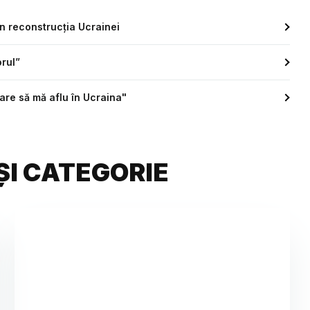
în reconstrucția Ucrainei
orul”
oare să mă aflu în Ucraina"
ȘI CATEGORIE