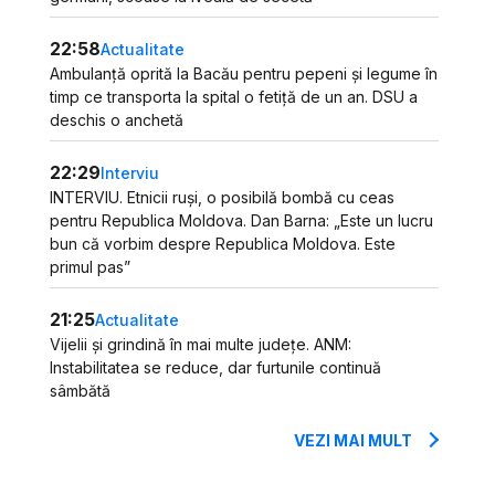
22:58
Actualitate
Ambulanță oprită la Bacău pentru pepeni și legume în
timp ce transporta la spital o fetiță de un an. DSU a
deschis o anchetă
22:29
Interviu
INTERVIU. Etnicii ruși, o posibilă bombă cu ceas
pentru Republica Moldova. Dan Barna: „Este un lucru
bun că vorbim despre Republica Moldova. Este
primul pas”
21:25
Actualitate
Vijelii și grindină în mai multe județe. ANM:
Instabilitatea se reduce, dar furtunile continuă
sâmbătă
VEZI MAI MULT