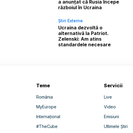
a anunțat că Rusia începe
războiul în Ucraina
Știri Externe
Ucraina dezvoltă o
alternativă la Patriot.
Zelenski: Am atins
standardele necesare
Teme
Servicii
România
Live
MyEurope
Video
Internațional
Emisiuni
#TheCube
Ultimele Știri