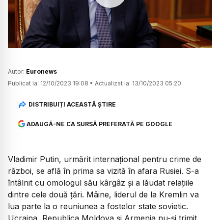
Watch
Autor:
Euronews
Publicat la:
12/10/2023 19:08
•
Actualizat la:
13/10/2023 05:20
DISTRIBUIȚI ACEASTĂ ȘTIRE
ADAUGĂ-NE CA SURSĂ PREFERATĂ PE GOOGLE
Vladimir Putin, urmărit internațional pentru crime de
război, se află în prima sa vizită în afara Rusiei. S-a
întâlnit cu omologul său kârgâz și a lăudat relațiile
dintre cele două țări. Mâine, liderul de la Kremlin va
lua parte la o reuniunea a fostelor state sovietic.
Ucraina, Republica Moldova și Armenia nu-și trimit