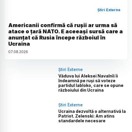
Știri Externe
Americanii confirmă că rușii ar urma să
atace o țară NATO. E aceeași sursă care a
anunțat că Rusia începe războiul în
Ucraina
07
.
08
.
2026
Știri Externe
Văduva lui Aleksei Navalnîi îi
îndeamnă pe ruși să voteze
partidul Iabloko, care se opune
războiului din Ucraina
Știri Externe
Ucraina dezvoltă o alternativă la
Patriot. Zelenski: Am atins
standardele necesare