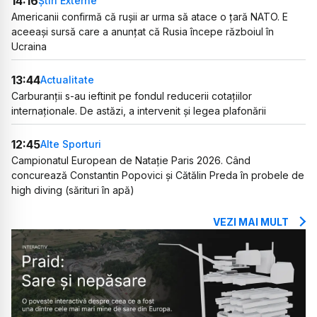
14:16
Știri Externe
Americanii confirmă că rușii ar urma să atace o țară NATO. E
aceeași sursă care a anunțat că Rusia începe războiul în
Ucraina
13:44
Actualitate
Carburanții s-au ieftinit pe fondul reducerii cotațiilor
internaționale. De astăzi, a intervenit și legea plafonării
12:45
Alte Sporturi
Campionatul European de Natație Paris 2026. Când
concurează Constantin Popovici și Cătălin Preda în probele de
high diving (sărituri în apă)
VEZI MAI MULT