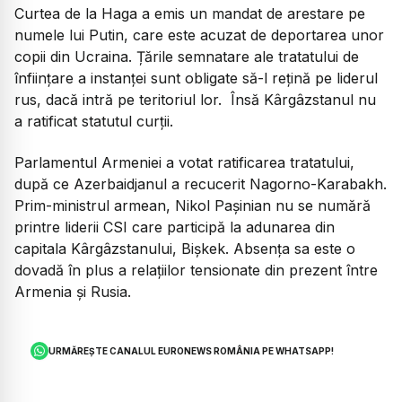
Curtea de la Haga a emis un mandat de arestare pe
numele lui Putin, care este acuzat de deportarea unor
copii din Ucraina. Țările semnatare ale tratatului de
înfiinţare a instanței sunt obligate să-l rețină pe liderul
rus, dacă intră pe teritoriul lor. Însă Kârgâzstanul nu
a ratificat statutul curții.
Parlamentul Armeniei a votat ratificarea tratatului,
după ce Azerbaidjanul a recucerit Nagorno-Karabakh.
Prim-ministrul armean, Nikol Pașinian nu se numără
printre liderii CSI care participă la adunarea din
capitala Kârgâzstanului, Bișkek. Absența sa este o
dovadă în plus a relațiilor tensionate din prezent între
Armenia și Rusia.
URMĂREȘTE CANALUL EURONEWS ROMÂNIA PE WHATSAPP!