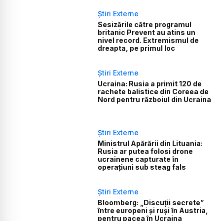
Știri Externe
Sesizările către programul
britanic Prevent au atins un
nivel record. Extremismul de
dreapta, pe primul loc
Știri Externe
Ucraina: Rusia a primit 120 de
rachete balistice din Coreea de
Nord pentru războiul din Ucraina
Știri Externe
Ministrul Apărării din Lituania:
Rusia ar putea folosi drone
ucrainene capturate în
operațiuni sub steag fals
Știri Externe
Bloomberg: „Discuții secrete”
între europeni și ruși în Austria,
pentru pacea în Ucraina