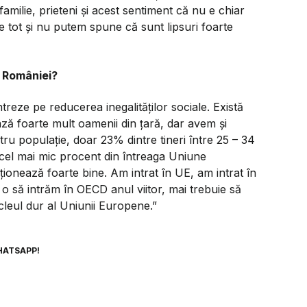
familie, prieteni și acest sentiment că nu e chiar
e tot și nu putem spune că sunt lipsuri foarte
a României?
reze pe reducerea inegalităților sociale. Există
ază foarte mult oamenii din țară, dar avem și
ntru populație, doar 23% dintre tineri între 25 – 34
 cel mai mic procent din întreaga Uniune
ionează foarte bine. Am intrat în UE, am intrat în
 să intrăm în OECD anul viitor, mai trebuie să
leul dur al Uniunii Europene.”
HATSAPP!