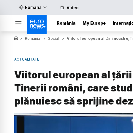
Română
Video
România
My Europe
Internați
>
România
>
Social
>
Viitorul european al țării noastre, 
ACTUALITATE
Viitorul european al țări
Tinerii români, care stud
plănuiesc să sprijine de