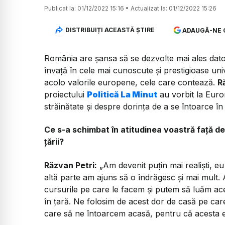
Publicat la:
01/12/2022 15:16
•
Actualizat la:
01/12/2022 15:26
DISTRIBUIȚI ACEASTĂ ȘTIRE
ADAUGĂ-NE 
România are șansa să se dezvolte mai ales datori
învață în cele mai cunoscute și prestigioase uni
acolo valorile europene, cele care contează.
R
proiectului
Politică La Minut
au vorbit la Euro
străinătate și despre dorința de a se întoarce în
Ce s-a schimbat în atitudinea voastră față de
țării?
Răzvan Petri:
„Am devenit puțin mai realiști, e
altă parte am ajuns să o îndrăgesc și mai mult. 
cursurile pe care le facem și putem să luăm ac
în țară. Ne folosim de acest dor de casă pe ca
care să ne întoarcem acasă, pentru că acesta e