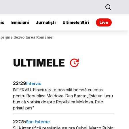
ic
Emisiuni
Jurnaliști
Ultimele Stiri
Live
ă sprijine dezvoltarea României
ULTIMELE
22:29
Interviu
INTERVIU. Etnicii ruși, o posibilă bombă cu ceas
pentru Republica Moldova. Dan Barna: „Este un lucru
bun că vorbim despre Republica Moldova. Este
primul pas”
22:25
Știri Externe
SUA intensifică presiunile asupra Cubei. Marco Rubio: