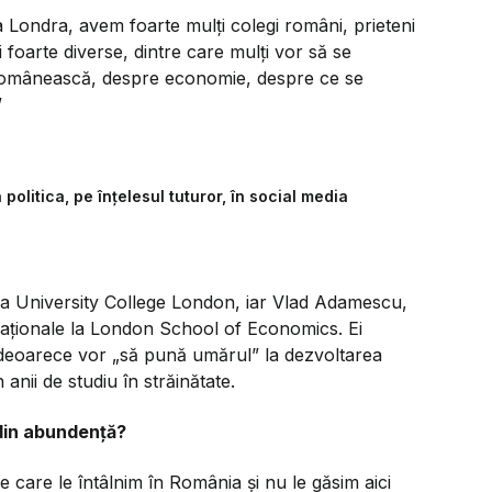
 Londra, avem foarte mulți colegi români, prieteni
 foarte diverse, dintre care mulți vor să se
 românească, despre economie, despre ce se
”
politica, pe înțelesul tuturor, în social media
 la University College London, iar Vlad Adamescu,
rnaționale la London School of Economics. Ei
a deoarece vor
„să pună umărul”
la dezvoltarea
anii de studiu în străinătate.
 din abundență?
 care le întâlnim în România și nu le găsim aici