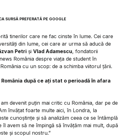
CA SURSĂ PREFERATĂ PE GOOGLE
tă tinerilor care ne fac cinste în lume. Cei care
versități din lume, cei care ar urma să aducă de
ăzvan Petri
și
Vlad Adamescu
, fondatorii
news România despre viața de student în
 România cu un scop: de a schimba viitorul țării.
 România după ce ați stat o perioadă în afara
u am devenit puțin mai critic cu România, dar pe de
Am învățat foarte multe aici, în Londra, la
este cunoștințe și să analizăm ceea ce se întâmplă
re îl avem să ne împingă să învățăm mai mult, după
ste și scopul nostru.”