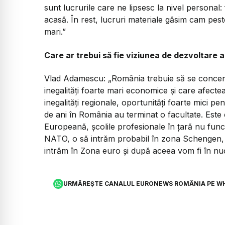
sunt lucrurile care ne lipsesc la nivel personal: 
acasă. În rest, lucruri materiale găsim cam pest
mari.”
Care ar trebui să fie viziunea de dezvoltare 
Vlad Adamescu:
„România trebuie să se concent
inegalități foarte mari economice și care afecte
inegalități regionale, oportunități foarte mici pe
de ani în România au terminat o facultate. Este
Europeană, școlile profesionale în țară nu funcț
NATO, o să intrăm probabil în zona Schengen, o
intrăm în Zona euro și după aceea vom fi în nuc
URMĂREȘTE CANALUL EURONEWS ROMÂNIA PE W