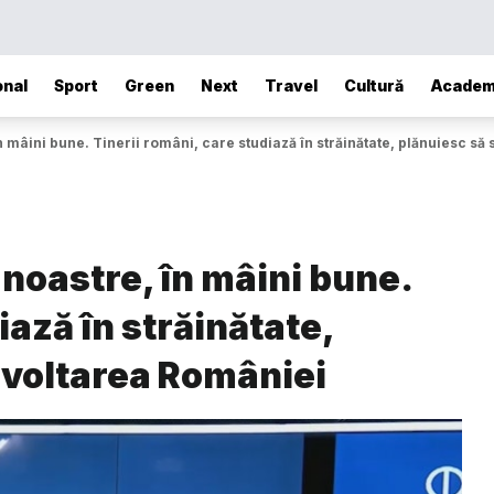
onal
Sport
Green
Next
Travel
Cultură
Academ
în mâini bune. Tinerii români, care studiază în străinătate, plănuiesc s
i noastre, în mâini bune.
iază în străinătate,
zvoltarea României