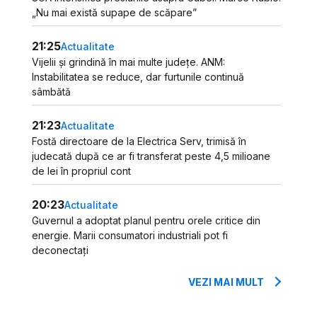
„Nu mai există supape de scăpare”
21:25
Actualitate
Vijelii și grindină în mai multe județe. ANM:
Instabilitatea se reduce, dar furtunile continuă
sâmbătă
21:23
Actualitate
Fostă directoare de la Electrica Serv, trimisă în
judecată după ce ar fi transferat peste 4,5 milioane
de lei în propriul cont
20:23
Actualitate
Guvernul a adoptat planul pentru orele critice din
energie. Marii consumatori industriali pot fi
deconectați
VEZI MAI MULT