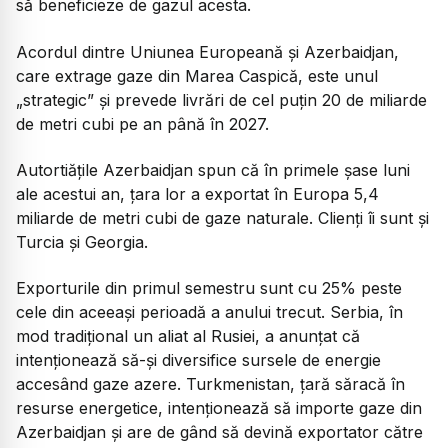
să beneficieze de gazul acesta.
Acordul dintre Uniunea Europeană şi Azerbaidjan,
care extrage gaze din Marea Caspică, este unul
„strategic” şi prevede livrări de cel puţin 20 de miliarde
de metri cubi pe an până în 2027.
Autortiățile Azerbaidjan spun că în primele șase luni
ale acestui an, ţara lor a exportat în Europa 5,4
miliarde de metri cubi de gaze naturale. Clienţi îi sunt şi
Turcia şi Georgia.
Exporturile din primul semestru sunt cu 25% peste
cele din aceeaşi perioadă a anului trecut. Serbia, în
mod tradiţional un aliat al Rusiei, a anunţat că
intenţionează să-şi diversifice sursele de energie
accesând gaze azere. Turkmenistan, ţară săracă în
resurse energetice, intenţionează să importe gaze din
Azerbaidjan şi are de gând să devină exportator către