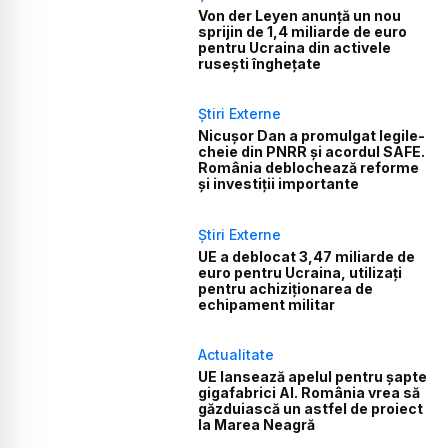
Von der Leyen anunță un nou
sprijin de 1,4 miliarde de euro
pentru Ucraina din activele
rusești înghețate
Știri Externe
Nicușor Dan a promulgat legile-
cheie din PNRR și acordul SAFE.
România deblochează reforme
și investiții importante
Știri Externe
UE a deblocat 3,47 miliarde de
euro pentru Ucraina, utilizați
pentru achiziționarea de
echipament militar
Actualitate
UE lansează apelul pentru șapte
gigafabrici AI. România vrea să
găzduiască un astfel de proiect
la Marea Neagră