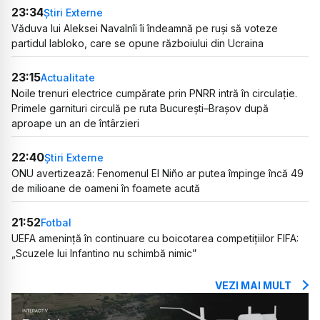
23:34
Știri Externe
Văduva lui Aleksei Navalnîi îi îndeamnă pe ruși să voteze
partidul Iabloko, care se opune războiului din Ucraina
23:15
Actualitate
Noile trenuri electrice cumpărate prin PNRR intră în circulație.
Primele garnituri circulă pe ruta București–Brașov după
aproape un an de întârzieri
22:40
Știri Externe
ONU avertizează: Fenomenul El Niño ar putea împinge încă 49
de milioane de oameni în foamete acută
21:52
Fotbal
UEFA amenință în continuare cu boicotarea competițiilor FIFA:
„Scuzele lui Infantino nu schimbă nimic”
VEZI MAI MULT