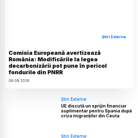
Știri Externe
Comisia Europeană avertizează
România: Modificările la legea
decarbonizării pot pune în pericol
fondurile din PNRR
06
.
08
.
2026
Știri Externe
UE discută un sprijin financiar
suplimentar pentru Spania după
criza migranților din Ceuta
Știri Externe