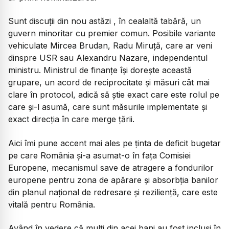
Sunt discuții din nou astăzi , în cealaltă tabără, un
guvern minoritar cu premier comun. Posibile variante
vehiculate Mircea Brudan, Radu Miruță, care ar veni
dinspre USR sau Alexandru Nazare, independentul
ministru. Ministrul de finanțe își dorește această
grupare, un acord de reciprocitate și măsuri cât mai
clare în protocol, adică să știe exact care este rolul pe
care și-l asumă, care sunt măsurile implementate și
exact direcția în care merge țării.
Aici îmi pune accent mai ales pe ținta de deficit bugetar
pe care România și-a asumat-o în fața Comisiei
Europene, mecanismul save de atragere a fondurilor
europene pentru zona de apărare și absorbția banilor
din planul național de redresare și reziliență, care este
vitală pentru România.
Având în vedere că mulți din acei bani au fost incluși în