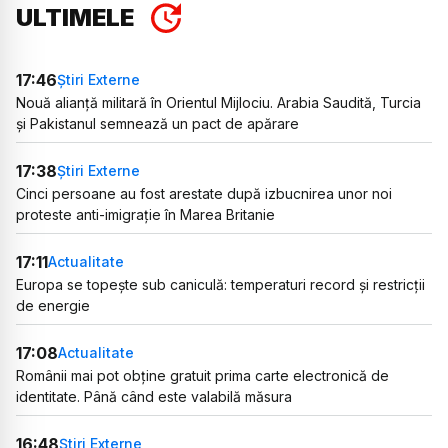
ULTIMELE
17:46
Știri Externe
Nouă alianță militară în Orientul Mijlociu. Arabia Saudită, Turcia
și Pakistanul semnează un pact de apărare
17:38
Știri Externe
Cinci persoane au fost arestate după izbucnirea unor noi
proteste anti-imigrație în Marea Britanie
17:11
Actualitate
Europa se topește sub caniculă: temperaturi record și restricții
de energie
17:08
Actualitate
Românii mai pot obține gratuit prima carte electronică de
identitate. Până când este valabilă măsura
16:48
Știri Externe