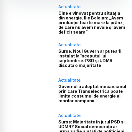
Actualitate
Cine e vinovat pentru situația
din energie. Ilie Bolojan: „Avem
producție foarte mare la prânz,
de care nu avem nevoie și avem
deficit seara”
Actualitate
Surse: Noul Guvern ar putea fi
instalat la începutul lui
septembrie. PSD și UDMR
discută o majoritate
Actualitate
Guvernul a adoptat mecanismul
prin care Transelectrica poate
limita consumul de energie al
marilor companii
Actualitate
Surse: Majoritate în jurul PSD și
UDMR? Social democrații ar
urma să fie ajutați de politicieni