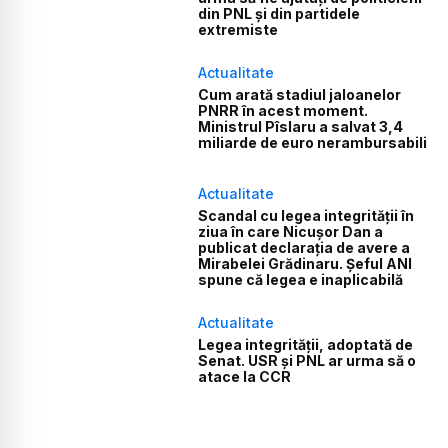
din PNL și din partidele
extremiste
Actualitate
Cum arată stadiul jaloanelor
PNRR în acest moment.
Ministrul Pîslaru a salvat 3,4
miliarde de euro nerambursabili
Actualitate
Scandal cu legea integrității în
ziua în care Nicușor Dan a
publicat declarația de avere a
Mirabelei Grădinaru. Șeful ANI
spune că legea e inaplicabilă
Actualitate
Legea integrității, adoptată de
Senat. USR și PNL ar urma să o
atace la CCR