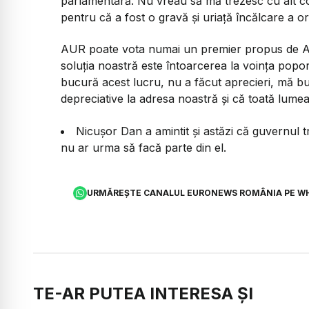
parlamentară. Nu vreau să mă trezesc cu alt cons
pentru că a fost o gravă și uriață încălcare a ord
AUR poate vota numai un premier propus de AUR
soluția noastră este întoarcerea la voința popor
bucură acest lucru, nu a făcut aprecieri, mă bu
depreciative la adresa noastră și că toată lumea
Nicușor Dan a amintit și astăzi că guvernul t
nu ar urma să facă parte din el.
URMĂREȘTE CANALUL EURONEWS ROMÂNIA PE W
TE-AR PUTEA INTERESA ȘI