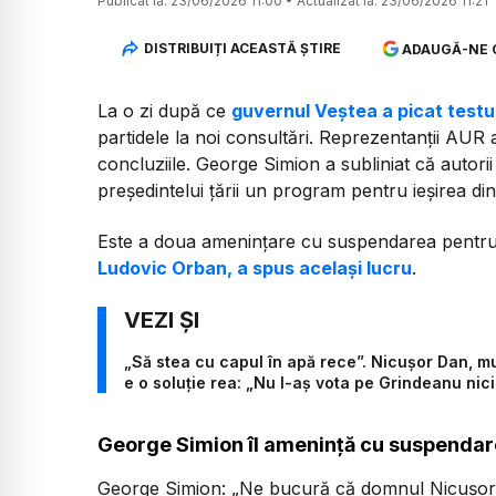
Publicat la:
23/06/2026 11:00
•
Actualizat la:
23/06/2026 11:21
DISTRIBUIȚI ACEASTĂ ȘTIRE
ADAUGĂ-NE 
La o zi după ce
guvernul Veștea a picat testul
partidele la noi consultări. Reprezentanții AUR 
concluziile. George Simion a subliniat că autorii 
președintelui țării un program pentru ieșirea din
Este a doua amenințare cu suspendarea pentru Ni
Ludovic Orban, a spus același lucru
.
„Să stea cu capul în apă rece”. Nicușor Dan, mu
e o soluție rea: „Nu l-aș vota pe Grindeanu nici
George Simion îl amenință cu suspendar
George Simion:
„Ne bucură că domnul Nicușor D