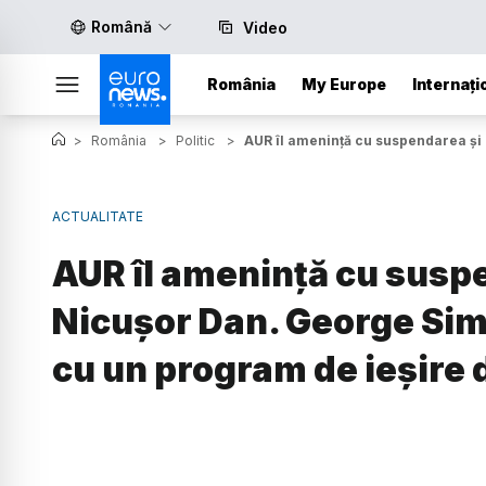
Română
Video
România
My Europe
Internați
>
România
>
Politic
>
AUR îl amenință cu suspendarea și 
ACTUALITATE
AUR îl amenință cu susp
Nicușor Dan. George Simi
cu un program de ieșire d