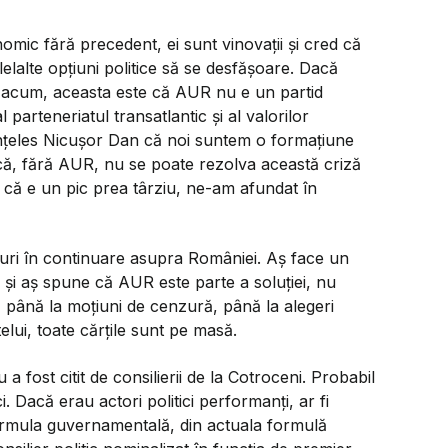
mic fără precedent, ei sunt vinovații și cred că
lelalte opțiuni politice să se desfășoare. Dacă
 acum, aceasta este că AUR nu e un partid
parteneriatul transatlantic și al valorilor
înțeles Nicușor Dan că noi suntem o formațiune
i că, fără AUR, nu se poate rezolva această criză
că e un pic prea târziu, ne-am afundat în
uri în continuare asupra României. Aș face un
ce și aș spune că AUR este parte a soluției, nu
 până la moțiuni de cenzură, până la alegeri
elui, toate cărțile sunt pe masă.
 fost citit de consilierii de la Cotroceni. Probabil
i. Dacă erau actori politici performanți, ar fi
 formula guvernamentală, din actuala formulă