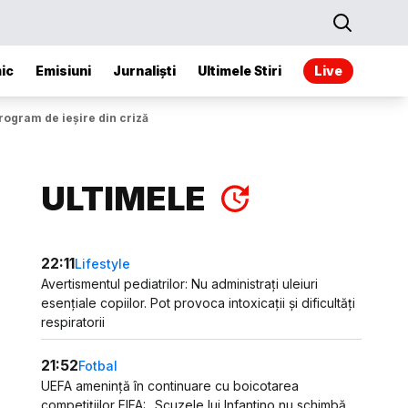
ic
Emisiuni
Jurnaliști
Ultimele Stiri
Live
rogram de ieșire din criză
ULTIMELE
22:11
Lifestyle
Avertismentul pediatrilor: Nu administrați uleiuri
esențiale copiilor. Pot provoca intoxicații și dificultăți
respiratorii
21:52
Fotbal
UEFA amenință în continuare cu boicotarea
competițiilor FIFA: „Scuzele lui Infantino nu schimbă