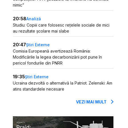
nimic”
20:58
Analiză
Studiu: Copiii care folosesc rețelele sociale de mici
au rezultate școlare mai slabe
20:47
Știri Externe
Comisia Europeană avertizează România:
Modificările la legea decarbonizării pot pune în
pericol fondurile din PNRR
19:35
Știri Externe
Ucraina dezvoltă o alternativă la Patriot. Zelenski: Am
atins standardele necesare
VEZI MAI MULT