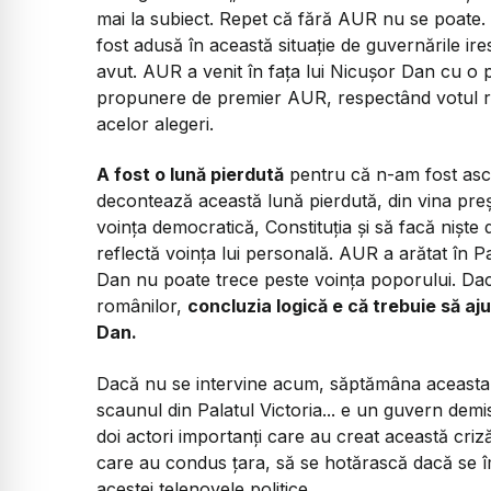
mai la subiect. Repet că fără AUR nu se poate
fost adusă în această situație de guvernările ir
avut. AUR a venit în fața lui Nicușor Dan cu o 
propunere de premier AUR, respectând votul rom
acelor alegeri.
A fost o lună pierdută
pentru că n-am fost ascu
decontează această lună pierdută, din vina preș
voința democratică, Constituția și să facă niște
reflectă voința lui personală. AUR a arătat în P
Dan nu poate trece peste voința poporului. Da
românilor,
concluzia logică e că trebuie să a
Dan.
Dacă nu se intervine acum, săptămâna aceasta,
scaunul din Palatul Victoria... e un guvern demi
doi actori importanți care au creat această cri
care au condus țara, să se hotărască dacă se 
acestei telenovele politice.