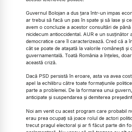
Guvernul Bolojan a dus țara într-un impas econo
ar trebui să facă un pas în spate și să lase și ce
avem o concluzie a acestor consultări de până
nicidecum antioccidental. AUR e un susținător al 
democratice care îl caracterizează. Cred că a 
cât se poate de atașată la valorile românești ș
guvernamentală. Toată România a înțeles, doar 
această criză.
Dacă PSD persistă în eroare, asta va avea cost
apel la echilibru către toate formațiunile politi
parte a problemei. De la formarea unui guvern,
anticipate și suspendarea și demiterea președint
Noi am venit cu acest program care probabil nu a
erau prea ocupați să joace rolul de actori politic
trecut pragul electoral și ar fi făcut parte din