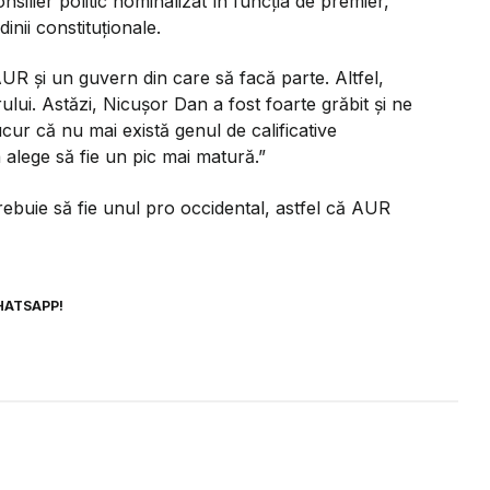
ilier politic nominalizat în funcția de premier,
inii constituționale.
 și un guvern din care să facă parte. Altfel,
ului. Astăzi, Nicușor Dan a fost foarte grăbit și ne
cur că nu mai există genul de calificative
 alege să fie un pic mai matură.”
rebuie să fie unul pro occidental, astfel că AUR
HATSAPP!