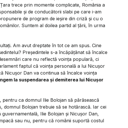
. Țara trece prin momente complicate, România a
esponsabile și de conducătorii slabi pe care i-am
propunere de program de ieșire din criză și cu o
ânilor. Suntem al doilea partid al țării, în urma
ltați. Am avut dreptate în tot ce am spus. Cine
edintelui? Președintele s-a încăpățânat să încalce
 desemnări care nu reflectă voința populară, ci
arlament faptul că voința personală a lui Nicușor
că Nicușor Dan va continua să încalce voința
jungem la suspendarea și demiterea lui Nicușor
 pentru ca domnul Ilie Bolojan să părăsească
s, domnul Bolojan trebuie să se hotărască. Iar cei
ză guvernamentală, Ilie Bolojan și Nicușor Dan,
împacă sau nu, pentru că românii suportă costul