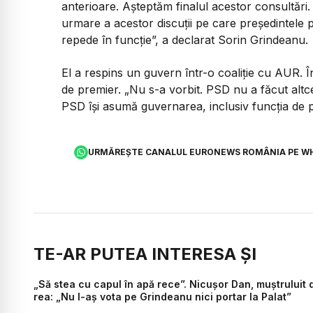
anterioare. Așteptăm finalul acestor consultăr
urmare a acestor discuții pe care președintele 
repede în funcție”, a declarat Sorin Grindeanu.
El a respins un guvern într-o coaliție cu AUR.
de premier. „Nu s-a vorbit. PSD nu a făcut altc
PSD își asumă guvernarea, inclusiv funcția de 
URMĂREȘTE CANALUL EURONEWS ROMÂNIA PE W
TE-AR PUTEA INTERESA ȘI
„Să stea cu capul în apă rece”. Nicușor Dan, muștruluit 
rea: „Nu l-aș vota pe Grindeanu nici portar la Palat”