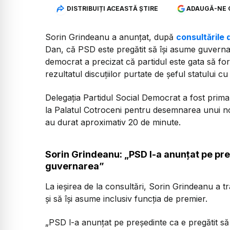
DISTRIBUIȚI ACEASTĂ ȘTIRE
ADAUGĂ-NE 
Sorin Grindeanu a anunțat, după
consultările 
Dan, că PSD este pregătit să își asume guvernare
democrat a precizat că partidul este gata să fo
rezultatul discuțiilor purtate de șeful statului cu
Delegația Partidul Social Democrat a fost prima 
la Palatul Cotroceni pentru desemnarea unui no
au durat aproximativ 20 de minute.
Sorin Grindeanu: „PSD l-a anunțat pe pre
guvernarea”
La ieșirea de la consultări, Sorin Grindeanu a t
și să își asume inclusiv funcția de premier.
„PSD l-a anunțat pe președinte ca e pregătit să 