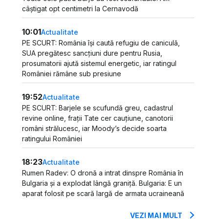
câștigat opt centimetri la Cernavodă
10:01
Actualitate
PE SCURT: România își caută refugiu de caniculă,
SUA pregătesc sancțiuni dure pentru Rusia,
prosumatorii ajută sistemul energetic, iar ratingul
României rămâne sub presiune
19:52
Actualitate
PE SCURT: Barjele se scufundă greu, cadastrul
revine online, frații Tate cer cauțiune, canotorii
români strălucesc, iar Moody’s decide soarta
ratingului României
18:23
Actualitate
Rumen Radev: O dronă a intrat dinspre România în
Bulgaria și a explodat lângă graniță. Bulgaria: E un
aparat folosit pe scară largă de armata ucraineană
VEZI MAI MULT