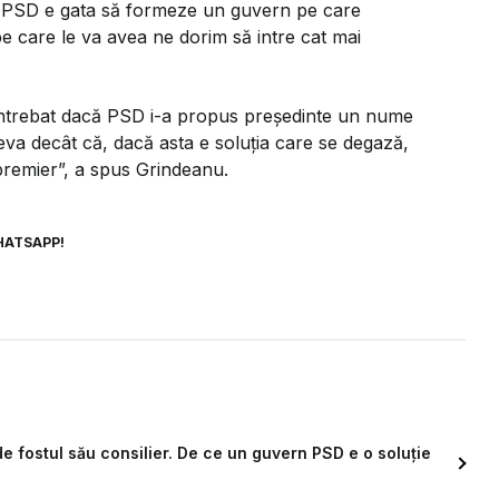
i. PSD e gata să formeze un guvern pe care
pe care le va avea ne dorim să intre cat mai
 Întrebat dacă PSD i-a propus președinte un nume
eva decât că, dacă asta e soluția care se degază,
premier”, a spus Grindeanu.
HATSAPP!
de fostul său consilier. De ce un guvern PSD e o soluție