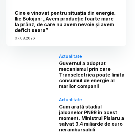
Cine e vinovat pentru situația din energie.
Ilie Bolojan: „Avem producție foarte mare
la prânz, de care nu avem nevoie și avem
deficit seara”
07
.
08
.
2026
Actualitate
Guvernul a adoptat
mecanismul prin care
Transelectrica poate limita
consumul de energie al
marilor companii
Actualitate
Cum arată stadiul
jaloanelor PNRR în acest
moment. Ministrul Pîslaru a
salvat 3,4 miliarde de euro
nerambursabili