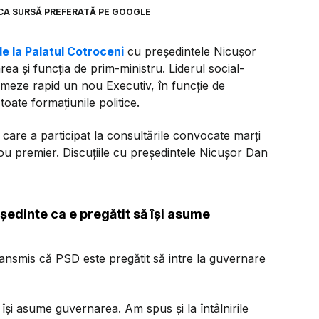
CA SURSĂ PREFERATĂ PE GOOGLE
de la Palatul Cotroceni
cu președintele Nicușor
a și funcția de prim-ministru. Liderul social-
rmeze rapid un nou Executiv, în funcție de
 toate formațiunile politice.
care a participat la consultările convocate marți
u premier. Discuțiile cu președintele Nicușor Dan
ședinte ca e pregătit să își asume
ransmis că PSD este pregătit să intre la guvernare
își asume guvernarea. Am spus și la întâlnirile