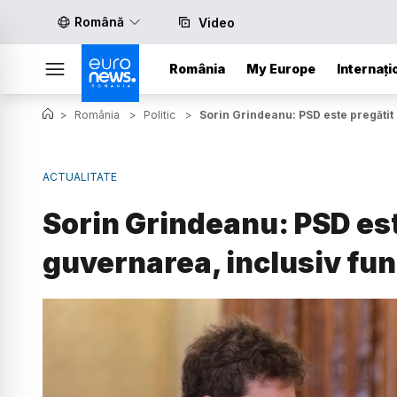
Română
Video
România
My Europe
Internați
>
România
>
Politic
>
Sorin Grindeanu: PSD este pregătit
ACTUALITATE
Sorin Grindeanu: PSD est
guvernarea, inclusiv fun