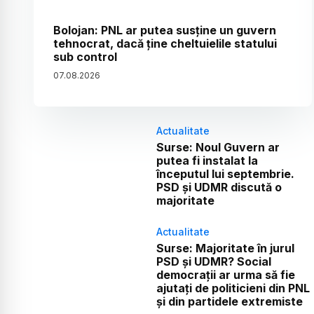
Bolojan: PNL ar putea susține un guvern
tehnocrat, dacă ține cheltuielile statului
sub control
07
.
08
.
2026
Actualitate
Surse: Noul Guvern ar
putea fi instalat la
începutul lui septembrie.
PSD și UDMR discută o
majoritate
Actualitate
Surse: Majoritate în jurul
PSD și UDMR? Social
democrații ar urma să fie
ajutați de politicieni din PNL
și din partidele extremiste