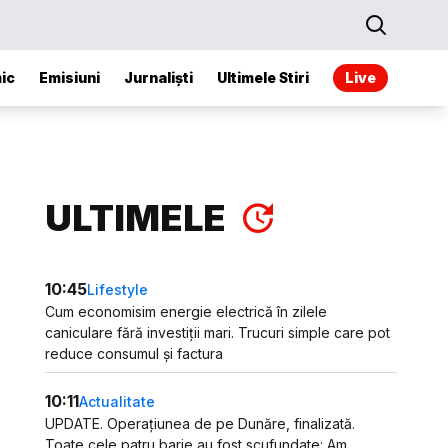
ic
Emisiuni
Jurnaliști
Ultimele Stiri
Live
ULTIMELE
10:45
Lifestyle
Cum economisim energie electrică în zilele
caniculare fără investiții mari. Trucuri simple care pot
reduce consumul și factura
10:11
Actualitate
UPDATE. Operațiunea de pe Dunăre, finalizată.
Toate cele patru barje au fost scufundate: Am