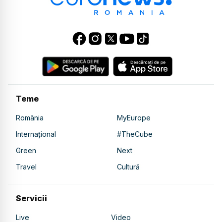
Teme
România
MyEurope
Internațional
#TheCube
Green
Next
Travel
Cultură
Servicii
Live
Video