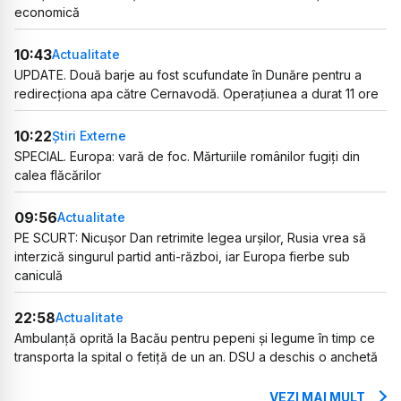
economică
10:43
Actualitate
UPDATE. Două barje au fost scufundate în Dunăre pentru a
redirecționa apa către Cernavodă. Operațiunea a durat 11 ore
10:22
Știri Externe
SPECIAL. Europa: vară de foc. Mărturiile românilor fugiți din
calea flăcărilor
09:56
Actualitate
PE SCURT: Nicușor Dan retrimite legea urșilor, Rusia vrea să
interzică singurul partid anti-război, iar Europa fierbe sub
caniculă
22:58
Actualitate
Ambulanță oprită la Bacău pentru pepeni și legume în timp ce
transporta la spital o fetiță de un an. DSU a deschis o anchetă
VEZI MAI MULT