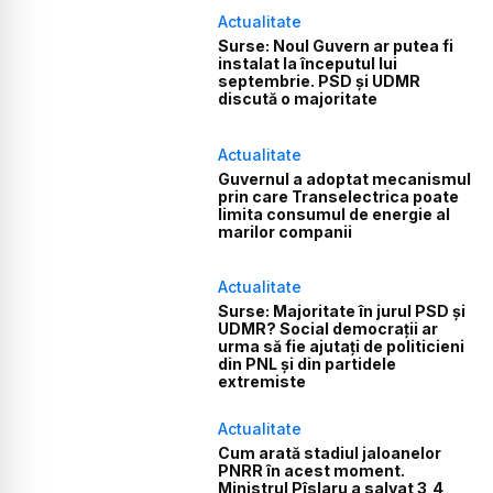
Actualitate
Surse: Noul Guvern ar putea fi
instalat la începutul lui
septembrie. PSD și UDMR
discută o majoritate
Actualitate
Guvernul a adoptat mecanismul
prin care Transelectrica poate
limita consumul de energie al
marilor companii
Actualitate
Surse: Majoritate în jurul PSD și
UDMR? Social democrații ar
urma să fie ajutați de politicieni
din PNL și din partidele
extremiste
Actualitate
Cum arată stadiul jaloanelor
PNRR în acest moment.
Ministrul Pîslaru a salvat 3,4