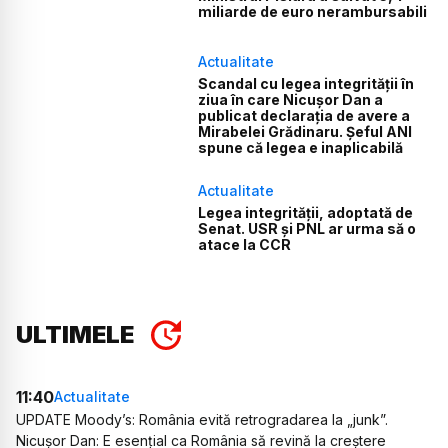
miliarde de euro nerambursabili
Actualitate
Scandal cu legea integrității în
ziua în care Nicușor Dan a
publicat declarația de avere a
Mirabelei Grădinaru. Șeful ANI
spune că legea e inaplicabilă
Actualitate
Legea integrității, adoptată de
Senat. USR și PNL ar urma să o
atace la CCR
ULTIMELE
11:40
Actualitate
UPDATE Moody’s: România evită retrogradarea la „junk”.
Nicușor Dan: E esențial ca România să revină la creștere