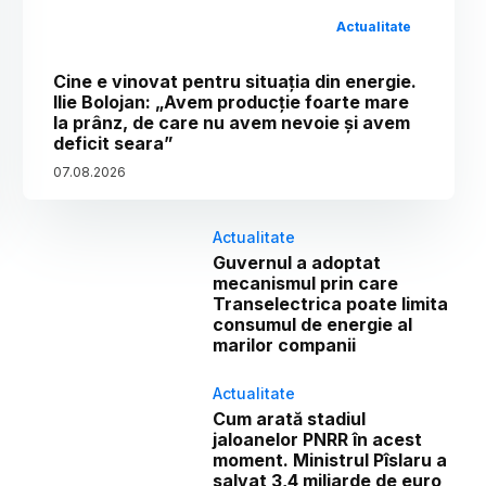
Actualitate
Cine e vinovat pentru situația din energie.
Ilie Bolojan: „Avem producție foarte mare
la prânz, de care nu avem nevoie și avem
deficit seara”
07
.
08
.
2026
Actualitate
Guvernul a adoptat
mecanismul prin care
Transelectrica poate limita
consumul de energie al
marilor companii
Actualitate
Cum arată stadiul
jaloanelor PNRR în acest
moment. Ministrul Pîslaru a
salvat 3,4 miliarde de euro