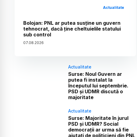
Actualitate
Bolojan: PNL ar putea susține un guvern
tehnocrat, dacă ține cheltuielile statului
sub control
07
.
08
.
2026
Actualitate
Surse: Noul Guvern ar
putea fi instalat la
începutul lui septembrie.
PSD și UDMR discută o
majoritate
Actualitate
Surse: Majoritate în jurul
PSD și UDMR? Social
democrații ar urma să fie
ajutați de politicieni din PNL