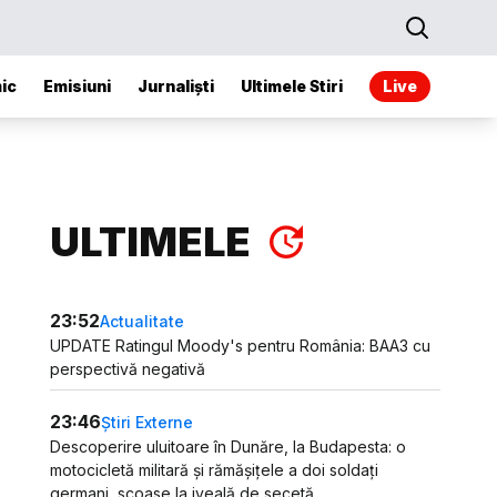
ic
Emisiuni
Jurnaliști
Ultimele Stiri
Live
ULTIMELE
23:52
Actualitate
UPDATE Ratingul Moody's pentru România: BAA3 cu
perspectivă negativă
23:46
Știri Externe
Descoperire uluitoare în Dunăre, la Budapesta: o
motocicletă militară și rămășițele a doi soldați
germani, scoase la iveală de secetă