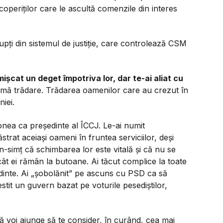
operiților care le ascultă comenzile din interes
rupți din sistemul de justiție, care controlează CSM
ișcat un deget împotriva lor, dar te-ai aliat cu
mă trădare. Trădarea oamenilor care au crezut în
niei.
onea ca președinte al ÎCCJ. Le-ai numit
păstrat aceiași oameni în fruntea serviciilor, deși
-simț că schimbarea lor este vitală și că nu se
 cât ei rămân la butoane. Ai tăcut complice la toate
edinte. Ai „șobolănit” pe ascuns cu PSD ca să
stit un guvern bazat pe voturile pesediștilor,
ă voi ajunge să te consider, în curând, cea mai