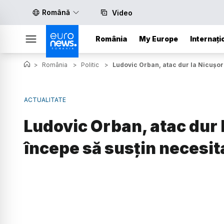
Română
Video
România
My Europe
Internați
>
România
>
Politic
>
Ludovic Orban, atac dur la Nicușor 
ACTUALITATE
Ludovic Orban, atac dur 
începe să susțin necesit