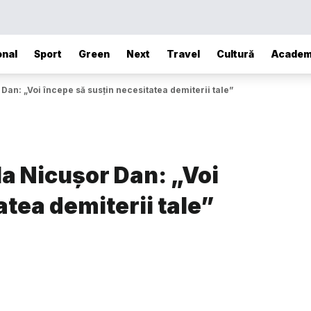
onal
Sport
Green
Next
Travel
Cultură
Academ
Dan: „Voi începe să susțin necesitatea demiterii tale”
la Nicușor Dan: „Voi
atea demiterii tale”