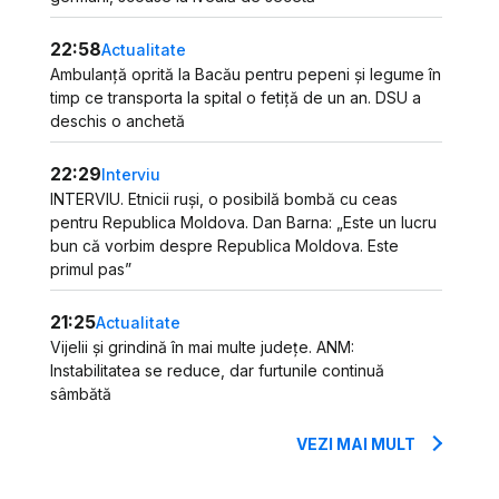
22:58
Actualitate
Ambulanță oprită la Bacău pentru pepeni și legume în
timp ce transporta la spital o fetiță de un an. DSU a
deschis o anchetă
22:29
Interviu
INTERVIU. Etnicii ruși, o posibilă bombă cu ceas
pentru Republica Moldova. Dan Barna: „Este un lucru
bun că vorbim despre Republica Moldova. Este
primul pas”
21:25
Actualitate
Vijelii și grindină în mai multe județe. ANM:
Instabilitatea se reduce, dar furtunile continuă
sâmbătă
VEZI MAI MULT