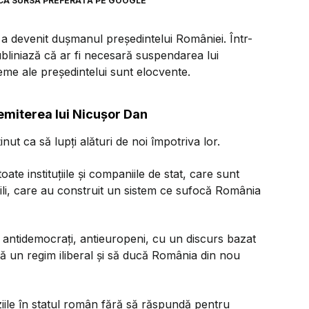
CA SURSĂ PREFERATĂ PE GOOGLE
a devenit dușmanul președintelui României. Într-
ubliniază că ar fi necesară suspendarea lui
eme ale președintelui sunt elocvente.
emiterea lui Nicușor Dan
ut ca să lupți alături de noi împotriva lor.
ate instituțiile și companiile de stat, care sunt
ili, care au construit un sistem ce sufocă România
i, antidemocrați, antieuropeni, cu un discurs bazat
ună un regim iliberal și să ducă România din nou
ziile în statul român fără să răspundă pentru