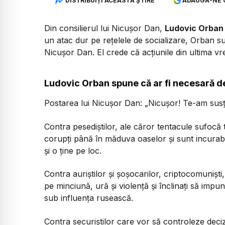
DISTRIBUIȚI ACEASTĂ ȘTIRE
ADAUGĂ-NE 
Din consilierul lui Nicușor Dan,
Ludovic Orban
un atac dur pe rețelele de socializare, Orban s
Nicușor Dan. El crede că acțiunile din ultima vr
Ludovic Orban spune că ar fi necesară d
Postarea lui Nicușor Dan:
„Nicușor! Te-am susțin
Contra pesediștilor, ale căror tentacule sufocă to
corupți până în măduva oaselor și sunt incurab
și o ține pe loc.
Contra auriștilor și șoșocarilor, criptocomunișt
pe minciună, ură și violență și înclinați să imp
sub influența rusească.
Contra securiștilor care vor să controleze deci