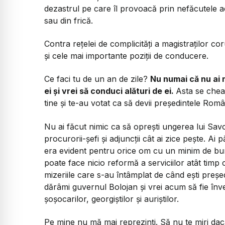
dezastrul pe care îl provoacă prin nefăcutele ac
sau din frică.
Contra rețelei de complicități a magistraților co
și cele mai importante poziții de conducere.
Ce faci tu de un an de zile?
Nu numai că nu ai m
ei și vrei să conduci alături de ei.
Asta se chea
tine și te-au votat ca să devii președintele Româ
Nu ai făcut nimic ca să oprești ungerea lui Sav
procurorii-șefi și adjuncții cât ai zice pește. Ai 
era evident pentru orice om cu un minim de bun
poate face nicio reformă a serviciilor atât timp
mizeriile care s-au întâmplat de când ești preș
dărâmi guvernul Bolojan și vrei acum să fie înve
șoșocarilor, georgiștilor și auriștilor.
Pe mine nu mă mai reprezinți. Să nu te miri dac