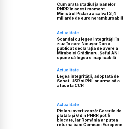
Cum arată stadiul jaloanelor
PNRR în acest moment.
Ministrul Pîslaru a salvat 3,4
miliarde de euro nerambursabili
Actualitate
Scandal cu legea integrității în
ziua în care Nicușor Dan a
publicat declarația de avere a
Mirabelei Grădinaru. Șeful ANI
spune că legea e inaplicabilă
Actualitate
Legea integrității, adoptată de
Senat. USR și PNL ar urma să o
atace la CCR
Actualitate
Pîslaru avertizează: Cererile de
plată 5 și 6 din PNRR pot fi
blocate, iar România ar putea
returna bani Comisiei Europene