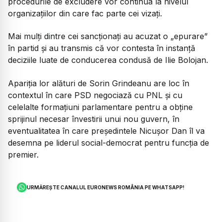
procedurile de excludere vor continua la nivelul
organizațiilor din care fac parte cei vizați.
Mai mulți dintre cei sancționați au acuzat o „epurare”
în partid și au transmis că vor contesta în instanță
deciziile luate de conducerea condusă de Ilie Bolojan.
Apariția lor alături de Sorin Grindeanu are loc în
contextul în care PSD negociază cu PNL și cu
celelalte formațiuni parlamentare pentru a obține
sprijinul necesar învestirii unui nou guvern, în
eventualitatea în care președintele Nicușor Dan îl va
desemna pe liderul social-democrat pentru funcția de
premier.
URMĂREȘTE CANALUL EURONEWS ROMÂNIA PE WHATSAPP!