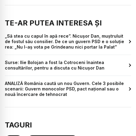
TE-AR PUTEA INTERESA ȘI
„Să stea cu capul în apă rece”. Nicușor Dan, muștruluit
de fostul său consilier. De ce un guvern PSD e o soluție
rea: „Nu l-aș vota pe Grindeanu nici portar la Palat”
Surse: Ilie Bolojan a fost la Cotroceni înaintea
consultărilor, pentru a discuta cu Nicușor Dan
ANALIZĂ România caută un nou Guvern. Cele 3 posibile
scenarii: Guvern monocolor PSD, pact național sau o
nouă încercare de tehnocrat
TAGURI