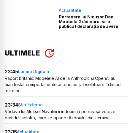
Actualitate
Partenera lui Nicușor Dan,
Mirabela Grădinaru, și-a
publicat declarația de avere
ULTIMELE
23:45
Lumea Digitală
Raport britanic: Modelele AI de la Anthropic și OpenAI au
manifestat comportamente autonome și înșelătoare în timpul
testelor
23:34
Știri Externe
Văduva lui Aleksei Navalnîi îi îndeamnă pe ruși să voteze
partidul Iabloko, care se opune războiului din Ucraina
23:15
Actualitate