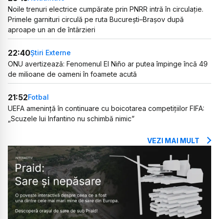
Noile trenuri electrice cumpărate prin PNRR intră în circulație.
Primele garnituri circulă pe ruta București–Brașov după
aproape un an de întârzieri
22:40
Știri Externe
ONU avertizează: Fenomenul El Niño ar putea împinge încă 49
de milioane de oameni în foamete acută
21:52
Fotbal
UEFA amenință în continuare cu boicotarea competițiilor FIFA:
„Scuzele lui Infantino nu schimbă nimic”
VEZI MAI MULT