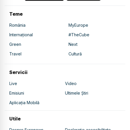
Teme
România
MyEurope
Internațional
#TheCube
Green
Next
Travel
Cultură
Servicii
Live
Video
Emisiuni
Ultimele Știri
Aplicația Mobilă
Utile
Despre Euronews
Declarație accesibilitate