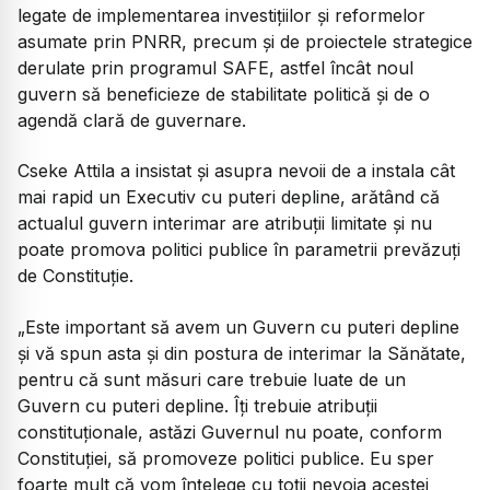
legate de implementarea investițiilor și reformelor
asumate prin PNRR, precum și de proiectele strategice
derulate prin programul SAFE, astfel încât noul
guvern să beneficieze de stabilitate politică și de o
agendă clară de guvernare.
Cseke Attila a insistat și asupra nevoii de a instala cât
mai rapid un Executiv cu puteri depline, arătând că
actualul guvern interimar are atribuții limitate și nu
poate promova politici publice în parametrii prevăzuți
de Constituție.
„Este important să avem un Guvern cu puteri depline
şi vă spun asta şi din postura de interimar la Sănătate,
pentru că sunt măsuri care trebuie luate de un
Guvern cu puteri depline. Îţi trebuie atribuţii
constituţionale, astăzi Guvernul nu poate, conform
Constituţiei, să promoveze politici publice. Eu sper
foarte mult că vom înţelege cu toţii nevoia acestei