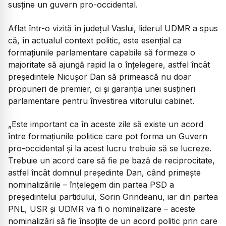
susține un guvern pro-occidental.
Aflat într-o vizită în județul Vaslui, liderul UDMR a spus
că, în actualul context politic, este esențial ca
formațiunile parlamentare capabile să formeze o
majoritate să ajungă rapid la o înțelegere, astfel încât
președintele Nicușor Dan să primească nu doar
propuneri de premier, ci și garanția unei susțineri
parlamentare pentru învestirea viitorului cabinet.
„Este important ca în aceste zile să existe un acord
între formaţiunile politice care pot forma un Guvern
pro-occidental şi la acest lucru trebuie să se lucreze.
Trebuie un acord care să fie pe bază de reciprocitate,
astfel încât domnul preşedinte Dan, când primeşte
nominalizările – înţelegem din partea PSD a
preşedintelui partidului, Sorin Grindeanu, iar din partea
PNL, USR şi UDMR va fi o nominalizare – aceste
nominalizări să fie însoţite de un acord politic prin care