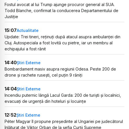
Fostul avocat al lui Trump ajunge procuror general al SUA.
Todd Blanche, confirmat la conducerea Departamentului de
Justiție
15:07
Actualitate
Update: Trei tineri, reținuți după atacul asupra ambulanței din
Cluj. Autospeciala a fost lovită cu pietre, iar un membru al
echipajului a fost rănit
14:40
Știri Externe
Bombardament masiv asupra regiunii Odesa. Peste 200 de
drone și rachete rusești, cel puțin 9 răniți
14:04
Știri Externe
Incendiu puternic lângă Lacul Garda: 200 de turiști și localnici,
evacuați de urgență din hoteluri și locuințe
12:52
Știri Externe
Péter Magyar îl propune președinte al Ungariei pe judecătorul
înlăturat de Viktor Orban de la șefia Curții Supreme