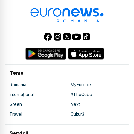
Teme
România
MyEurope
Internațional
#TheCube
Green
Next
Travel
Cultură
Servicii