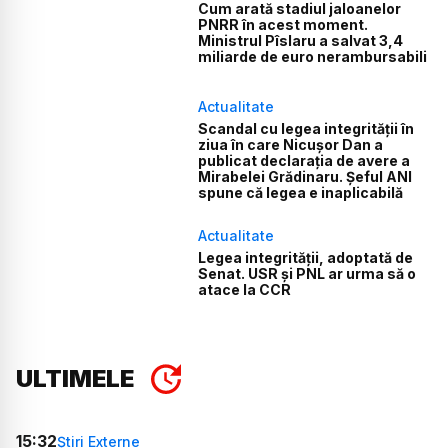
Cum arată stadiul jaloanelor
PNRR în acest moment.
Ministrul Pîslaru a salvat 3,4
miliarde de euro nerambursabili
Actualitate
Scandal cu legea integrității în
ziua în care Nicușor Dan a
publicat declarația de avere a
Mirabelei Grădinaru. Șeful ANI
spune că legea e inaplicabilă
Actualitate
Legea integrității, adoptată de
Senat. USR și PNL ar urma să o
atace la CCR
ULTIMELE
15:32
Știri Externe