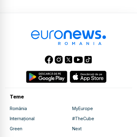
Teme
România
MyEurope
Internațional
#TheCube
Green
Next