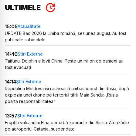
ULTIMELE
15:05
Actualitate
UPDATE Bac 2026 la Limba română, sesiunea august. Au fost
publicate subiectele
14:40
Știri Externe
Taifunul Dolphin a lovit China. Peste un milion de oameni au
fost evacuați
14:14
Știri Externe
Republica Moldova își recheamă ambasadorul din Rusia, după
explozia unei drone pe teritoriul țării. Maia Sandu: „Rusia
poartă responsabilitatea”
13:57
Știri Externe
Erupția vulcanului Etna perturbă zborurile din Sicilia. Aterizările
pe aeroportul Catania, suspendate