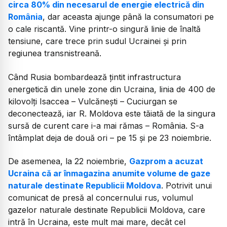
circa 80% din necesarul de energie electrică din
România
, dar aceasta ajunge până la consumatori pe
o cale riscantă. Vine printr-o singură linie de înaltă
tensiune, care trece prin sudul Ucrainei și prin
regiunea transnistreană.
Când Rusia bombardează țintit infrastructura
energetică din unele zone din Ucraina, linia de 400 de
kilovolți Isaccea – Vulcănești – Cuciurgan se
deconectează, iar R. Moldova este tăiată de la singura
sursă de curent care i-a mai rămas – România. S-a
întâmplat deja de două ori – pe 15 și pe 23 noiembrie.
De asemenea, la 22 noiembrie,
Gazprom a acuzat
Ucraina că ar înmagazina anumite volume de gaze
naturale destinate Republicii Moldova
. Potrivit unui
comunicat de presă al concernului rus, volumul
gazelor naturale destinate Republicii Moldova, care
intră în Ucraina, este mult mai mare, decât cel