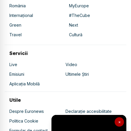
România
MyEurope
Internațional
#TheCube
Green
Next
Travel
Cultură
Servicii
Live
Video
Emisiuni
Ultimele Știri
Aplicația Mobilă
Utile
Despre Euronews
Declarație accesibilitate
Politica Cookie
Politica de confidențialitate
×
Formular de contact
Transparență în utilizarea AI