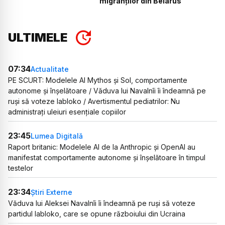
migranților din Belarus
ULTIMELE
07:34
Actualitate
PE SCURT: Modelele AI Mythos și Sol, comportamente
autonome și înșelătoare / Văduva lui Navalnîi îi îndeamnă pe
ruși să voteze Iabloko / Avertismentul pediatrilor: Nu
administrați uleiuri esențiale copiilor
23:45
Lumea Digitală
Raport britanic: Modelele AI de la Anthropic și OpenAI au
manifestat comportamente autonome și înșelătoare în timpul
testelor
23:34
Știri Externe
Văduva lui Aleksei Navalnîi îi îndeamnă pe ruși să voteze
partidul Iabloko, care se opune războiului din Ucraina