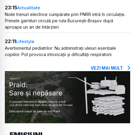
23:15
Actualitate
Noile trenuri electrice cumpărate prin PNRR intră în circulație.
Primele garnituri circulă pe ruta București–Brașov după
aproape un an de întârzieri
22:11
Lifestyle
Avertismentul pediatrilor: Nu administrați uleiuri esențiale
copiilor. Pot provoca intoxicații și dificultăți respiratorii
VEZI MAI MULT
EMISIUNI