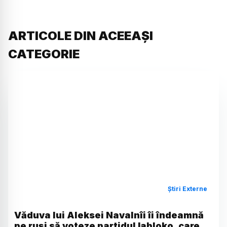
ARTICOLE DIN ACEEAȘI
CATEGORIE
Știri Externe
Văduva lui Aleksei Navalnîi îi îndeamnă
pe ruși să voteze partidul Iabloko, care