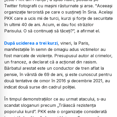
Twitter fotografii cu maşini răsturnate şi arse. "Aceeaşi
organizaţie teroristă pe care o susţineţi în Siria. Acelaşi
PKK care a ucis mii de turci, kurzi şi forţe de securitate
în ultimii 40 de ani. Acum, ei dau foc străzilor
Parisului. O să continuaţi să tăceţi?”, a afirmat el.
După uciderea a trei kurzi
, vineri, la Paris,
manifestaţiile în semn de omagiu adus victimelor au
fost marcate de violenţe. Presupusul autor al crimelor,
un francez, a declarat că a acţionat din rasism.
Bărbatul arestat este un conductor de tren aflat la
pensie, în vârstă de 69 de ani, şi este cunoscut pentru
două tentative de omor în 2016 şi decembrie 2021, au
indicat două surse din cadrul poliţiei.
În timpul demonstraţiilor ce au urmat atacului, s-au
scandat sloganuri precum „Trăiască rezistenţa
poporului kurd”. PKK este o organizaţie considerată