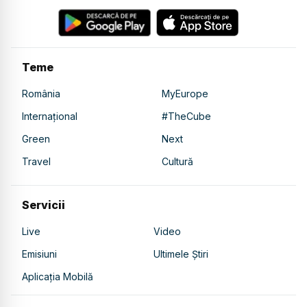
Teme
România
MyEurope
Internațional
#TheCube
Green
Next
Travel
Cultură
Servicii
Live
Video
Emisiuni
Ultimele Știri
Aplicația Mobilă