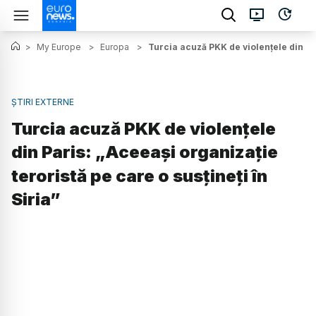
>
My Europe
>
Europa
>
Turcia acuză PKK de violențele din Par
ȘTIRI EXTERNE
Turcia acuză PKK de violențele
din Paris: „Aceeaşi organizaţie
teroristă pe care o susţineţi în
Siria”