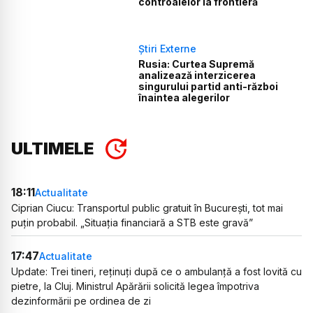
controalelor la frontieră
Știri Externe
Rusia: Curtea Supremă
analizează interzicerea
singurului partid anti-război
înaintea alegerilor
ULTIMELE
18:11
Actualitate
Ciprian Ciucu: Transportul public gratuit în București, tot mai
puțin probabil. „Situația financiară a STB este gravă”
17:47
Actualitate
Update: Trei tineri, reținuți după ce o ambulanță a fost lovită cu
pietre, la Cluj. Ministrul Apărării solicită legea împotriva
dezinformării pe ordinea de zi