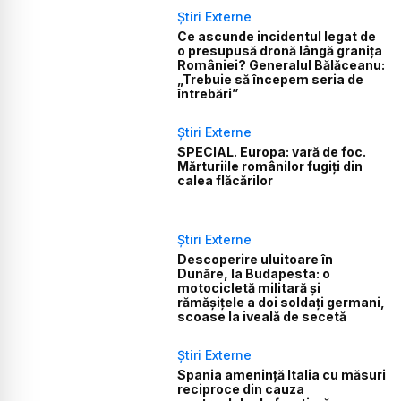
Știri Externe
Ce ascunde incidentul legat de
o presupusă dronă lângă granița
României? Generalul Bălăceanu:
„Trebuie să începem seria de
întrebări”
Știri Externe
SPECIAL. Europa: vară de foc.
Mărturiile românilor fugiți din
calea flăcărilor
Știri Externe
Descoperire uluitoare în
Dunăre, la Budapesta: o
motocicletă militară și
rămășițele a doi soldați germani,
scoase la iveală de secetă
Știri Externe
Spania amenință Italia cu măsuri
reciproce din cauza