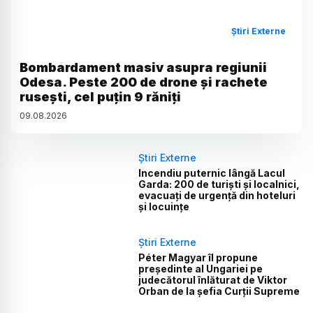
Știri Externe
Bombardament masiv asupra regiunii
Odesa. Peste 200 de drone și rachete
rusești, cel puțin 9 răniți
09
.
08
.
2026
Știri Externe
Incendiu puternic lângă Lacul
Garda: 200 de turiști și localnici,
evacuați de urgență din hoteluri
și locuințe
Știri Externe
Péter Magyar îl propune
președinte al Ungariei pe
judecătorul înlăturat de Viktor
Orban de la șefia Curții Supreme