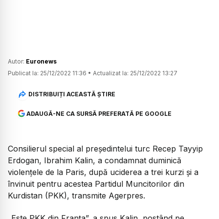
Autor:
Euronews
Publicat la:
25/12/2022 11:36
•
Actualizat la:
25/12/2022 13:27
DISTRIBUIȚI ACEASTĂ ȘTIRE
ADAUGĂ-NE CA SURSĂ PREFERATĂ PE GOOGLE
Consilierul special al preşedintelui turc Recep Tayyip
Erdogan, Ibrahim Kalin, a condamnat duminică
violenţele de la Paris, după uciderea a trei kurzi şi a
învinuit pentru acestea Partidul Muncitorilor din
Kurdistan (PKK), transmite Agerpres.
„Este PKK din Franţa”, a spus Kalin, postând pe